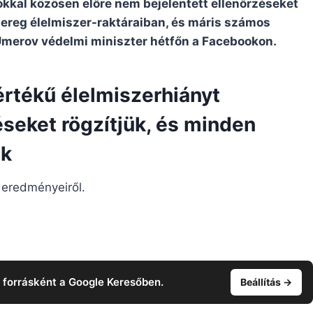
kkal közösen előre nem bejelentett ellenőrzéseket
ereg élelmiszer-raktáraiban, és máris számos
Umerov védelmi miniszter hétfőn a Facebookon.
értékű élelmiszerhiányt
éseket rögzítjük, és minden
nk
k eredményeiről.
t forrásként a Google Keresőben.
Beállítás →