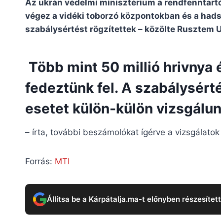
Az ukrán védelmi minisztérium a rendfenntartó
végez a vidéki toborzó központokban és a hads
szabálysértést rögzítettek – közölte Rusztem 
Több mint 50 millió hrivnya 
fedeztünk fel. A szabálysért
esetet külön-külön vizsgálu
– írta, további beszámolókat ígérve a vizsgálato
Forrás:
MTI
Állítsa be a Kárpátalja.ma-t előnyben részesítet