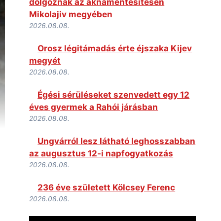
dolgoznak az aknamentesítésen
Mikolajiv megyében
2026.08.08.
Orosz légitámadás érte éjszaka Kijev
megyét
2026.08.08.
Égési sérüléseket szenvedett egy 12
éves gyermek a Rahói járásban
2026.08.08.
Ungvárról lesz látható leghosszabban
az augusztus 12-i napfogyatkozás
2026.08.08.
236 éve született Kölcsey Ferenc
2026.08.08.