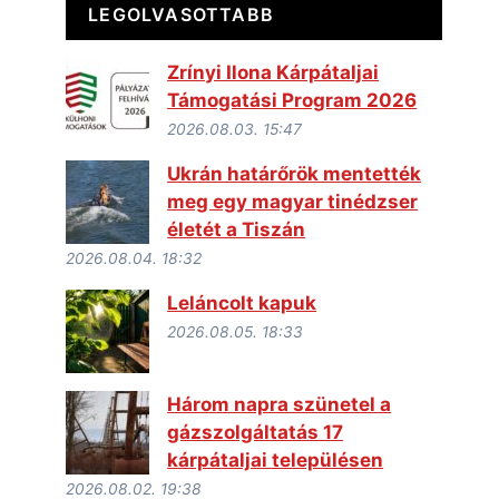
LEGOLVASOTTABB
Zrínyi Ilona Kárpátaljai
Támogatási Program 2026
2026.08.03. 15:47
Ukrán határőrök mentették
meg egy magyar tinédzser
életét a Tiszán
2026.08.04. 18:32
Leláncolt kapuk
2026.08.05. 18:33
Három napra szünetel a
gázszolgáltatás 17
kárpátaljai településen
2026.08.02. 19:38