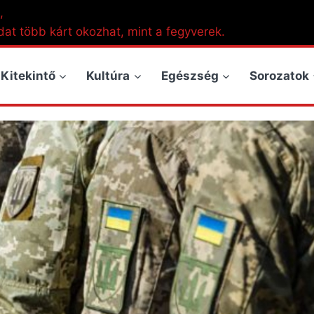
,
dat több kárt okozhat, mint a fegyverek.
Kitekintő
Kultúra
Egészség
Sorozatok