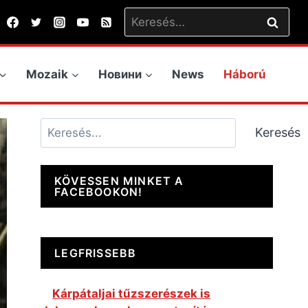
Keresés:
Mozaik
Новини
News
Háború
Keresés
Keresés
KÖVESSEN MINKET A
FACEBOOKON!
LEGFRISSEBB
Kárpátaljai tűzszerészek is