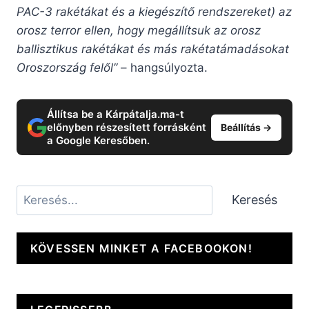
PAC-3 rakétákat és a kiegészítő rendszereket) az
orosz terror ellen, hogy megállítsuk az orosz
ballisztikus rakétákat és más rakétatámadásokat
Oroszország felől”
– hangsúlyozta.
Állítsa be a Kárpátalja.ma-t
előnyben részesített forrásként
Beállítás →
a Google Keresőben.
Keresés
Keresés
KÖVESSEN MINKET A FACEBOOKON!