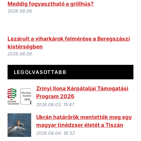
Meddig fogyasztható a grillhús?
2026.08.06.
Lezárult a viharkárok felmérése a Beregszászi
kistérségben
2026.08.06.
LEGOLVASOTTABB
Zrínyi Ilona Kárpátaljai Támogatási
Program 2026
2026.08.03. 15:47
Ukrán határőrök mentették meg egy
magyar tinédzser életét a Tiszán
2026.08.04. 18:32