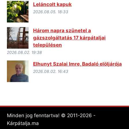
Leláncolt kapuk
2026.08.05. 18:33
Három napra szünetel a
gázszolgáltatás 17 kárpátaljai
településen
2026.08.02. 19:38
Elhunyt Szalai Imre, Badaló elöljárója
2026.08.02. 16:43
Minden jog fenntartva! © 2011-2026 -
Kárpátalja.ma