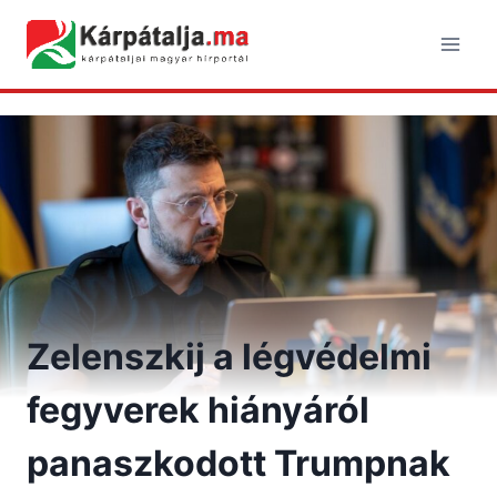
Skip
to
content
Zelenszkij a légvédelmi
fegyverek hiányáról
panaszkodott Trumpnak