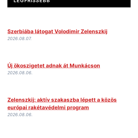
LEGFRISSEBB
Szerbiába látogat Volodimir Zelenszkij
2026.08.07.
Új ökoszigetet adnak át Munkácson
2026.08.06.
Zelenszkij: aktív szakaszba lépett a közös
európai rakétavédelmi program
2026.08.06.