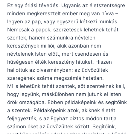
Ez egy óriási tévedés. Ugyanis az életszentségre
minden megkeresztelt ember meg van hívva –
legyen az pap, vagy egyszerű kétkezi munkás.
Nemcsak a papok, szerzetesek lehetnek tehát
szentek, hanem számunkra névtelen
keresztények milliói, akik azonban nem
névtelenek Isten előtt, mert csendesen és
hűségesen élték keresztény hitüket. Hiszen
hallottuk az olvasmányban: az üdvözültek
szeregének száma megszámlálhatatlan.
Mi is lehetünk tehát szentek, sőt szenteknek kell,
hogy legyünk, máskülönben nem jutunk el Isten
örök országába. Ebben példaképeink és segítőink
a szentek. Példaképeink azok, akiknek életét
feljegyezték, s az Egyház biztos módon tartja
számon őket az üdvözültek között. Segítőink,