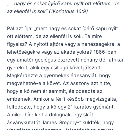
„… nagy és sokat ígérő kapu nyílt ott előttem, de
az ellenfél is sok” (1Korinthus 16:9)
Pál azt írja: „mert nagy és sokat ígérő kapu nyílt
ott előttem, de az ellenfél is sok. Te mire
figyelsz? A nyitott ajtóra vagy a nehézségekre, a
lehetőségekre vagy az akadályokra? 1866-ban
egy amatőr geológus észrevett néhány dél-afrikai
gyereket, akik egy csillogó kővel játszott.
Megkérdezte a gyermekek édesanyját, hogy
megvehetné-e a követ. Az asszony azt hitte,
hogy a kő nem ér semmit, és odaadta az
embernek. Amikor a férfi később megvizsgálta,
felfedezte, hogy a kő egy 21 karátos gyémánt.
Amikor híre kelt a dolognak, egy skót
ásványkutatót James Gregory-t küldték, hogy