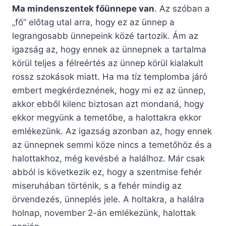
Ma mindenszentek főünnepe van
. Az szóban a
„fő” előtag utal arra, hogy ez az ünnep a
legrangosabb ünnepeink közé tartozik. Ám az
igazság az, hogy ennek az ünnepnek a tartalma
körül teljes a félreértés az ünnep körül kialakult
rossz szokások miatt. Ha ma tíz templomba járó
embert megkérdeznének, hogy mi ez az ünnep,
akkor ebből kilenc biztosan azt mondaná, hogy
ekkor megyünk a temetőbe, a halottakra ekkor
emlékezünk. Az igazság azonban az, hogy ennek
az ünnepnek semmi köze nincs a temetőhöz és a
halottakhoz, még kevésbé a halálhoz. Már csak
abból is következik ez, hogy a szentmise fehér
miseruhában történik, s a fehér mindig az
örvendezés, ünneplés jele. A holtakra, a halálra
holnap, november 2-án emlékezünk, halottak