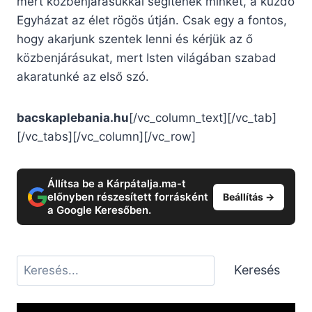
mert közbenjárásukkal segítenek minket, a küzdő
Egyházat az élet rögös útján. Csak egy a fontos,
hogy akarjunk szentek lenni és kérjük az ő
közbenjárásukat, mert Isten világában szabad
akaratunké az első szó.
bacskaplebania.hu
[/vc_column_text][/vc_tab]
[/vc_tabs][/vc_column][/vc_row]
Állítsa be a Kárpátalja.ma-t
előnyben részesített forrásként
Beállítás →
a Google Keresőben.
Keresés
Keresés