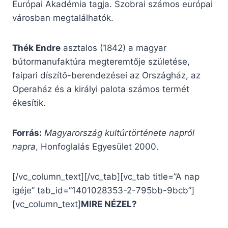
Európai Akadémia tagja. Szobrai számos európai
városban megtalálhatók.
Thék Endre
asztalos (1842) a magyar
bútormanufaktúra megteremtője születése,
faipari díszítő-berendezései az Országház, az
Operaház és a királyi palota számos termét
ékesítik.
Forrás:
Magyarország kultúrtörténete napról
napra
, Honfoglalás Egyesület 2000.
[/vc_column_text][/vc_tab][vc_tab title=”A nap
igéje” tab_id=”1401028353-2-795bb-9bcb”]
[vc_column_text]
MIRE NÉZEL?