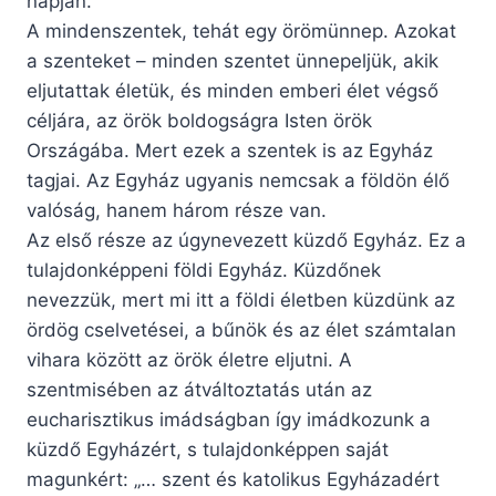
napján.
A mindenszentek, tehát egy örömünnep. Azokat
a szenteket – minden szentet ünnepeljük, akik
eljutattak életük, és minden emberi élet végső
céljára, az örök boldogságra Isten örök
Országába. Mert ezek a szentek is az Egyház
tagjai. Az Egyház ugyanis nemcsak a földön élő
valóság, hanem három része van.
Az első része az úgynevezett küzdő Egyház. Ez a
tulajdonképpeni földi Egyház. Küzdőnek
nevezzük, mert mi itt a földi életben küzdünk az
ördög cselvetései, a bűnök és az élet számtalan
vihara között az örök életre eljutni. A
szentmisében az átváltoztatás után az
eucharisztikus imádságban így imádkozunk a
küzdő Egyházért, s tulajdonképpen saját
magunkért: „… szent és katolikus Egyházadért