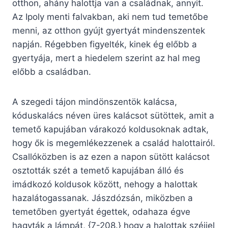
otthon, ahány halottja van a családnak, annyit.
Az Ipoly menti falvakban, aki nem tud temetőbe
menni, az otthon gyújt gyertyát mindenszentek
napján. Régebben figyelték, kinek ég előbb a
gyertyája, mert a hiedelem szerint az hal meg
előbb a családban.
A szegedi tájon mindönszentök kalácsa,
kóduskalács néven üres kalácsot sütöttek, amit a
temető kapujában várakozó koldusoknak adtak,
hogy ők is megemlékezzenek a család halottairól.
Csallóközben is az ezen a napon sütött kalácsot
osztották szét a temető kapujában álló és
imádkozó koldusok között, nehogy a halottak
hazalátogassanak. Jászdózsán, miközben a
temetőben gyertyát égettek, odahaza égve
hagyták a lámpát, {7-208.} hogy a halottak széjjel