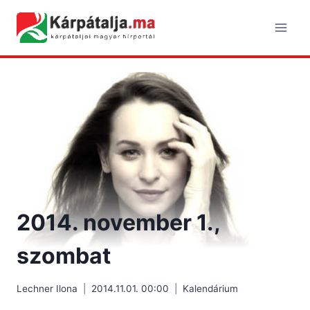
Skip
to
content
2014. november 1.,
szombat
Lechner Ilona
2014.11.01. 00:00
Kalendárium