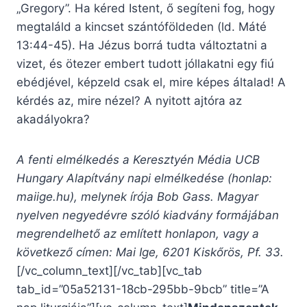
„Gregory”. Ha kéred Istent, ő segíteni fog, hogy
megtaláld a kincset szántóföldeden (ld. Máté
13:44-45). Ha Jézus borrá tudta változtatni a
vizet, és ötezer embert tudott jóllakatni egy fiú
ebédjével, képzeld csak el, mire képes általad! A
kérdés az, mire nézel? A nyitott ajtóra az
akadályokra?
A fenti elmélkedés a Keresztyén Média UCB
Hungary Alapítvány napi elmélkedése (honlap:
maiige.hu), melynek írója Bob Gass. Magyar
nyelven negyedévre szóló kiadvány formájában
megrendelhető az említett honlapon, vagy a
következő címen: Mai Ige, 6201 Kiskőrös, Pf. 33.
[/vc_column_text][/vc_tab][vc_tab
tab_id=”05a52131-18cb-295bb-9bcb” title=”A