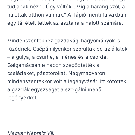
tudjanak nézni. Úgy vélték: „Míg a harang szól, a
halottak otthon vannak.” A Tápió menti falvakban
egy tál ételt tettek az asztalra a halott számára.
Mindenszentekhez gazdasági hagyományok is
fűződnek. Csépán ilyenkor szorultak be az állatok
– a gulya, a csürhe, a ménes és a csorda.
Galgamácsán e napon szegődtették a
cselédeket, pásztorokat. Nagymagyaron
mindenszentekkor volt a legényvásár. Itt kötöttek
a gazdák egyezséget a szolgálni menő
legényekkel.
Magyar Néprajz VII.