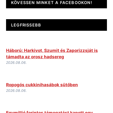
KÖVESSEN MINKET A FACEBOOKON!
LEGFRISSEBB
Háború: Harkivot, Szumit és Zaporizzsját is
támadta az orosz hadsereg
2026.08.06.
Ropogós cukkinihasábok sütőben
2026.08.06.
Egymillió forintos támogatást kapott egy