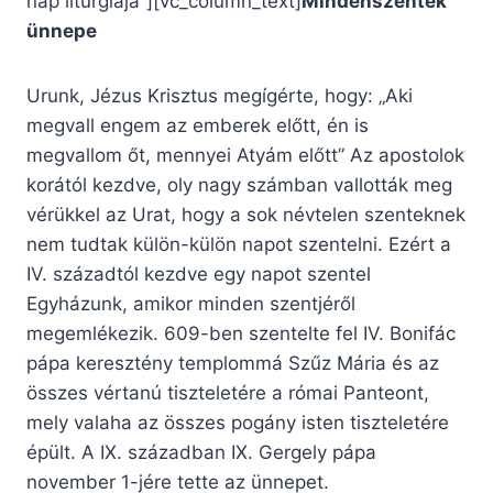
nap liturgiája”][vc_column_text]
Mindenszentek
ünnepe
Urunk, Jézus Krisztus megígérte, hogy: „Aki
megvall engem az emberek előtt, én is
megvallom őt, mennyei Atyám előtt” Az apostolok
korától kezdve, oly nagy számban vallották meg
vérükkel az Urat, hogy a sok névtelen szenteknek
nem tudtak külön-külön napot szentelni. Ezért a
IV. századtól kezdve egy napot szentel
Egyházunk, amikor minden szentjéről
megemlékezik. 609-ben szentelte fel IV. Bonifác
pápa keresztény templommá Szűz Mária és az
összes vértanú tiszteletére a római Panteont,
mely valaha az összes pogány isten tiszteletére
épült. A IX. században IX. Gergely pápa
november 1-jére tette az ünnepet.