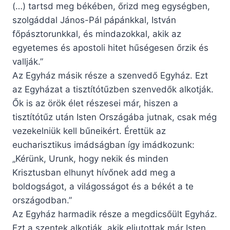
(…) tartsd meg békében, őrizd meg egységben,
szolgáddal János-Pál pápánkkal, István
főpásztorunkkal, és mindazokkal, akik az
egyetemes és apostoli hitet hűségesen őrzik és
vallják.”
Az Egyház másik része a szenvedő Egyház. Ezt
az Egyházat a tisztítótűzben szenvedők alkotják.
Ők is az örök élet részesei már, hiszen a
tisztítótűz után Isten Országába jutnak, csak még
vezekelniük kell bűneikért. Érettük az
eucharisztikus imádságban így imádkozunk:
„Kérünk, Urunk, hogy nekik és minden
Krisztusban elhunyt hívőnek add meg a
boldogságot, a világosságot és a békét a te
országodban.”
Az Egyház harmadik része a megdicsőült Egyház.
Ezt a szentek alkotják, akik eljutottak már Isten