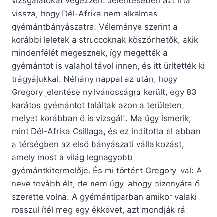
vizsgálatokat végezzen. Jelentésében azt írta
vissza, hogy Dél-Afrika nem alkalmas
gyémántbányászatra. Véleménye szerint a
korábbi leletek a struccoknak köszönhetők, akik
mindenfélét megesznek, így megették a
gyémántot is valahol távol innen, és itt ürítették ki
trágyájukkal. Néhány nappal az után, hogy
Gregory jelentése nyilvánosságra került, egy 83
karátos gyémántot találtak azon a területen,
melyet korábban ő is vizsgált. Ma úgy ismerik,
mint Dél-Afrika Csillaga, és ez indította el abban
a térségben az első bányászati vállalkozást,
amely most a világ legnagyobb
gyémántkitermelője. És mi történt Gregory-val: A
neve tovább élt, de nem úgy, ahogy bizonyára ő
szerette volna. A gyémántiparban amikor valaki
rosszul ítél meg egy ékkövet, azt mondják rá: