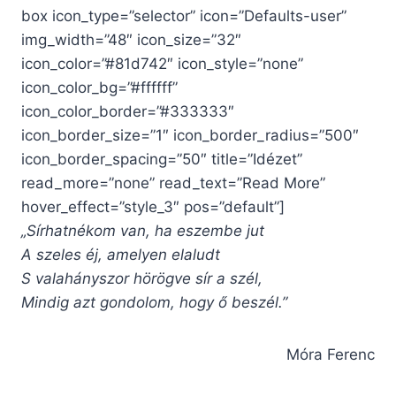
box icon_type=”selector” icon=”Defaults-user”
img_width=”48″ icon_size=”32″
icon_color=”#81d742″ icon_style=”none”
icon_color_bg=”#ffffff”
icon_color_border=”#333333″
icon_border_size=”1″ icon_border_radius=”500″
icon_border_spacing=”50″ title=”Idézet”
read_more=”none” read_text=”Read More”
hover_effect=”style_3″ pos=”default”]
„Sírhatnékom van, ha eszembe jut
A szeles éj, amelyen elaludt
S valahányszor hörögve sír a szél,
Mindig azt gondolom, hogy ő beszél.”
Móra Ferenc