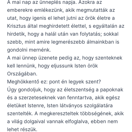
A mai nap az ünneplés napja. Azokra az
emberekre emlékezünk, akik megmutatták az
utat, hogy igenis el lehet jutni az örök életre a
Krisztus által meghirdetett élettel, s egyáltalán az
hirdetik, hogy a halál után van folytatás; sokkal
szebb, mint amire legmerészebb álmainkban is
gondolni mernénk.
A mai ünnep üzenete pedig az, hogy szenteknek
kell lennünk, hogy eljussunk Isten örök
Országában.
Meghökkentő ez: pont én legyek szent?
Úgy gondoljuk, hogy az életszentség a papoknak
és a szerzeteseknek van fenntartva, akik egész
életüket Istenre, Isten látványos szolgálatára
szentelték. A megkereszteltek többségének, akik
a világ dolgaival vannak elfoglalva, ebben nem
lehet részük.