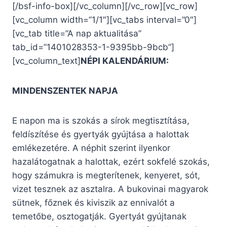
[/bsf-info-box][/vc_column][/vc_row][vc_row]
[vc_column width=”1/1″][vc_tabs interval=”0″]
[vc_tab title=”A nap aktualitása”
tab_id=”1401028353-1-9395bb-9bcb”]
[vc_column_text]
NÉPI KALENDÁRIUM:
MINDENSZENTEK NAPJA
E napon ma is szokás a sírok megtisztítása,
feldíszítése és gyertyák gyújtása a halottak
emlékezetére. A néphit szerint ilyenkor
hazalátogatnak a halottak, ezért sokfelé szokás,
hogy számukra is megterítenek, kenyeret, sót,
vizet tesznek az asztalra. A bukovinai magyarok
sütnek, főznek és kiviszik az ennivalót a
temetőbe, osztogatják. Gyertyát gyújtanak