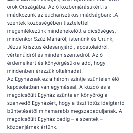
örök Országába. Az ő közbenjárásukért is
imádkozunk az eucharisztikus imádságban: „A
szentek közösségében tisztelettel
megemlékezünk mindenekelőtt a dicsőséges,
mindenkor Szűz Máriáról, istenünk és Urunk,
Jézus Krisztus édesanyjáról, apostolaidról,
vértanúidról és minden szentedről. Az ő
érdemeikért és könyörgésükre add, hogy
mindenben érezzük oltalmadat.”
Az Egyháznak ez a három szintje szüntelen élő
kapcsolatban van egymással. A küzdő és a
megdicsőült Egyház szüntelen könyörög a
szenvedő Egyházért, hogy a tisztítótűz ideigtartó
büntetésétől mihamarabb megszabaduljanak. A
megdicsőült Egyház pedig – a szentek –
közbenjárnak értünk.