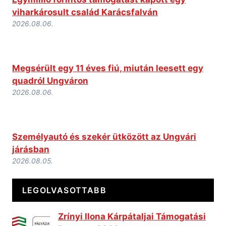
viharkárosult család Karácsfalván
2026.08.06.
Megsérült egy 11 éves fiú, miután leesett egy
quadról Ungváron
2026.08.06.
Személyautó és szekér ütközött az Ungvári
járásban
2026.08.05.
LEGOLVASOTTABB
Zrínyi Ilona Kárpátaljai Támogatási