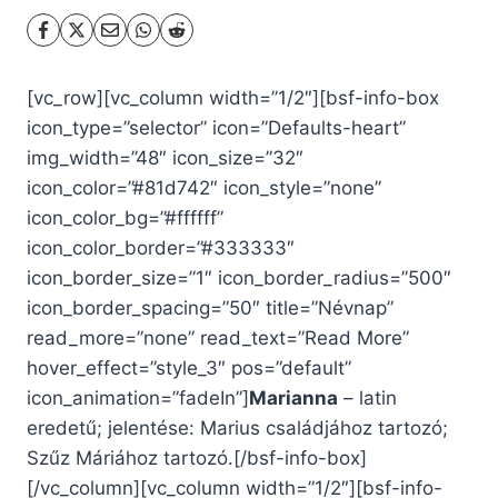
[vc_row][vc_column width=”1/2″][bsf-info-box
icon_type=”selector” icon=”Defaults-heart”
img_width=”48″ icon_size=”32″
icon_color=”#81d742″ icon_style=”none”
icon_color_bg=”#ffffff”
icon_color_border=”#333333″
icon_border_size=”1″ icon_border_radius=”500″
icon_border_spacing=”50″ title=”Névnap”
read_more=”none” read_text=”Read More”
hover_effect=”style_3″ pos=”default”
icon_animation=”fadeIn”]
Marianna
– latin
eredetű; jelentése: Marius családjához tartozó;
Szűz Máriához tartozó.[/bsf-info-box]
[/vc_column][vc_column width=”1/2″][bsf-info-