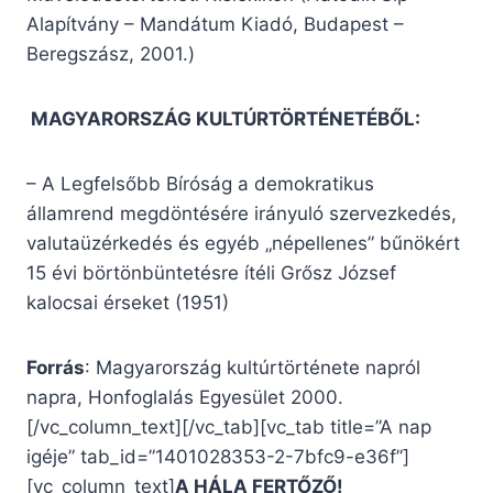
Alapítvány – Mandátum Kiadó, Budapest –
Beregszász, 2001.)
MAGYARORSZÁG KULTÚRTÖRTÉNETÉBŐL:
– A Legfelsőbb Bíróság a demokratikus
államrend megdöntésére irányuló szervezkedés,
valutaüzérkedés és egyéb „népellenes” bűnökért
15 évi börtönbüntetésre ítéli Grősz József
kalocsai érseket (1951)
Forrás
: Magyarország kultúrtörténete napról
napra, Honfoglalás Egyesület 2000.
[/vc_column_text][/vc_tab][vc_tab title=”A nap
igéje” tab_id=”1401028353-2-7bfc9-e36f”]
[vc_column_text]
A HÁLA FERTŐZŐ!