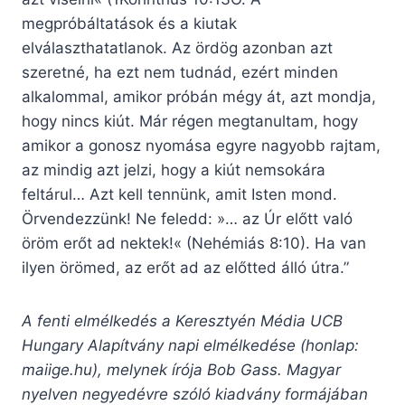
megpróbáltatások és a kiutak
elválaszthatatlanok. Az ördög azonban azt
szeretné, ha ezt nem tudnád, ezért minden
alkalommal, amikor próbán mégy át, azt mondja,
hogy nincs kiút. Már régen megtanultam, hogy
amikor a gonosz nyomása egyre nagyobb rajtam,
az mindig azt jelzi, hogy a kiút nemsokára
feltárul… Azt kell tennünk, amit Isten mond.
Örvendezzünk! Ne feledd: »… az Úr előtt való
öröm erőt ad nektek!« (Nehémiás 8:10). Ha van
ilyen örömed, az erőt ad az előtted álló útra.”
A fenti elmélkedés a Keresztyén Média UCB
Hungary Alapítvány napi elmélkedése (honlap:
maiige.hu), melynek írója Bob Gass. Magyar
nyelven negyedévre szóló kiadvány formájában