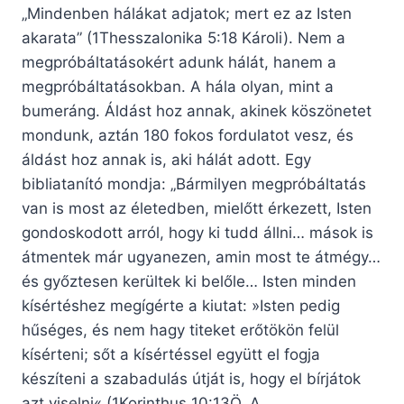
„Mindenben hálákat adjatok; mert ez az Isten
akarata” (1Thesszalonika 5:18 Károli). Nem a
megpróbáltatásokért adunk hálát, hanem a
megpróbáltatásokban. A hála olyan, mint a
bumeráng. Áldást hoz annak, akinek köszönetet
mondunk, aztán 180 fokos fordulatot vesz, és
áldást hoz annak is, aki hálát adott. Egy
bibliatanító mondja: „Bármilyen megpróbáltatás
van is most az életedben, mielőtt érkezett, Isten
gondoskodott arról, hogy ki tudd állni… mások is
átmentek már ugyanezen, amin most te átmégy…
és győztesen kerültek ki belőle… Isten minden
kísértéshez megígérte a kiutat: »Isten pedig
hűséges, és nem hagy titeket erőtökön felül
kísérteni; sőt a kísértéssel együtt el fogja
készíteni a szabadulás útját is, hogy el bírjátok
azt viselni« (1Korinthus 10:13Ö. A