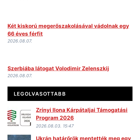
Két kiskorú megerőszakolásával vádolnak egy
66 éves férfit
2026.08.07.
Szerbiába látogat Volodimir Zelenszkij
2026.08.07.
LEGOLVASOTTABB
Zrínyi Ilona Kárpátaljai Támogatási
Program 2026
2026.08.03. 15:47
Ukrán határőrök mentették meg egy