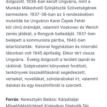
dolgozott. 1936-ban került Ungvárra, mint a
Munkás Műkedvelő Színjátszók Szövetségének
karmestere. 1937-38-ban az ő rendezésében
mutatták be Ungváron Karel Čapek Fehér
kór című drámáját, valamint Voskovec és Werich
zenés játékát, a Rongyok balladáját. 1937-ben
belépett a kommunista pártba, 1940-ben
letartóztatták. Katonai fegyházban és internáló
táborban volt 1945 áprilisáig. Ekkor tért vissza
Ungvárra. Évekig dolgozott a területi lapnál és
rádiónál. Szépirodalmi könyveket fordított,
tankönyvek összeállításánál segédkezett,
verseket, novellákat, színdarabokat írt, valamint
dalokat és egy kisszimfóniát is szerzett.
Forrás
: Keresztyén Balázs: Kárpátaljai
Művelődéstörténeti Kislexikon (Hatodik Síp