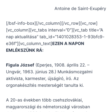
Antoine de Saint-Exupéry
[/bsf-info-box][/vc_column][/vc_row][vc_row]
[vc_column][vc_tabs interval=”0″][vc_tab title=”A
nap aktualitása” tab_id=”1401028353-1-93bfc9-
e36f”][vc_column_text]
EZEN A NAPON
EMLÉKSZÜNK RÁ:
Figula József
(Eperjes, 1908. április 22. –
Ungvár, 1963. június 28.) Munkásmozgalmi
aktivista, karmester, újságíró, író. Az
orgonakészítés mesterségét tanulta ki.
A 20-as években több csehszlovákiai,
magyarországi és németországi városban