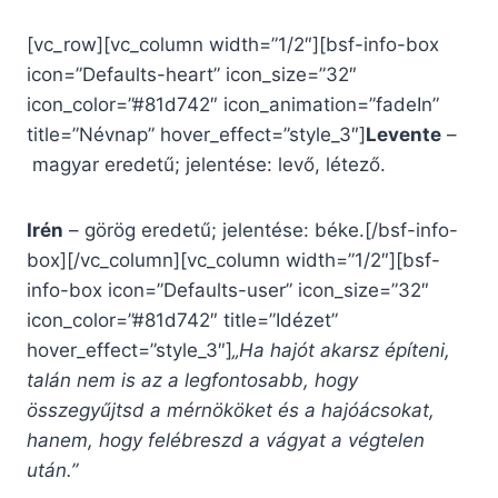
[vc_row][vc_column width=”1/2″][bsf-info-box
icon=”Defaults-heart” icon_size=”32″
icon_color=”#81d742″ icon_animation=”fadeIn”
title=”Névnap” hover_effect=”style_3″]
Levente
–
magyar eredetű; jelentése: levő, létező.
Irén
– görög eredetű; jelentése: béke.[/bsf-info-
box][/vc_column][vc_column width=”1/2″][bsf-
info-box icon=”Defaults-user” icon_size=”32″
icon_color=”#81d742″ title=”Idézet”
hover_effect=”style_3″]
„Ha hajót akarsz építeni,
talán nem is az a legfontosabb, hogy
összegyűjtsd a mérnököket és a hajóácsokat,
hanem, hogy felébreszd a vágyat a végtelen
után.”