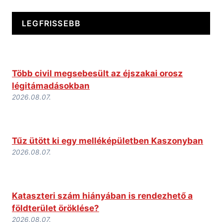
LEGFRISSEBB
Több civil megsebesült az éjszakai orosz
légitámadásokban
2026.08.07.
Tűz ütött ki egy melléképületben Kaszonyban
2026.08.07.
Kataszteri szám hiányában is rendezhető a
földterület öröklése?
2026.08.07.