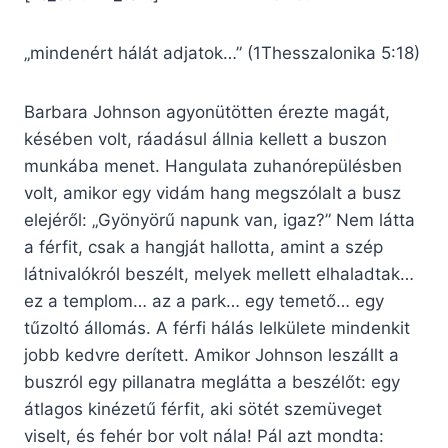
„mindenért hálát adjatok…” (1Thesszalonika 5:18)
Barbara Johnson agyonütötten érezte magát,
késében volt, ráadásul állnia kellett a buszon
munkába menet. Hangulata zuhanórepülésben
volt, amikor egy vidám hang megszólalt a busz
elejéről: „Gyönyörű napunk van, igaz?” Nem látta
a férfit, csak a hangját hallotta, amint a szép
látnivalókról beszélt, melyek mellett elhaladtak…
ez a templom… az a park… egy temető… egy
tűzoltó állomás. A férfi hálás lelkülete mindenkit
jobb kedvre derített. Amikor Johnson leszállt a
buszról egy pillanatra meglátta a beszélőt: egy
átlagos kinézetű férfit, aki sötét szemüveget
viselt, és fehér bor volt nála! Pál azt mondta: