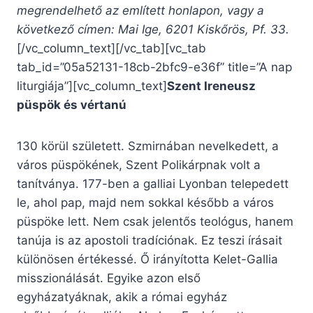
megrendelhető az említett honlapon, vagy a
következő címen: Mai Ige, 6201 Kiskőrös, Pf. 33.
[/vc_column_text][/vc_tab][vc_tab
tab_id=”05a52131-18cb-2bfc9-e36f” title=”A nap
liturgiája”][vc_column_text]
Szent Ireneusz
püspök és vértanú
130 körül született. Szmirnában nevelkedett, a
város püspökének, Szent Polikárpnak volt a
tanítványa. 177-ben a galliai Lyonban telepedett
le, ahol pap, majd nem sokkal később a város
püspöke lett. Nem csak jelentős teológus, hanem
tanúja is az apostoli tradíciónak. Ez teszi írásait
különösen értékessé. Ő irányította Kelet-Gallia
misszionálását. Egyike azon első
egyházatyáknak, akik a római egyház