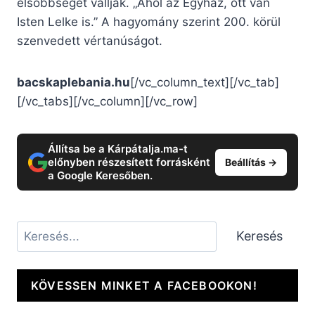
elsőbbségét vallják. „Ahol az Egyház, ott van
Isten Lelke is.” A hagyomány szerint 200. körül
szenvedett vértanúságot.
bacskaplebania.hu
[/vc_column_text][/vc_tab]
[/vc_tabs][/vc_column][/vc_row]
Állítsa be a Kárpátalja.ma-t
előnyben részesített forrásként
Beállítás →
a Google Keresőben.
Keresés
Keresés
KÖVESSEN MINKET A FACEBOOKON!