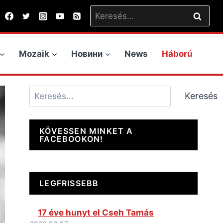
Keresés:
Mozaik
Новини
News
Háború
Keresés
Keresés
KÖVESSEN MINKET A
FACEBOOKON!
LEGFRISSEBB
17 éve hunyt el Cseh Tamás