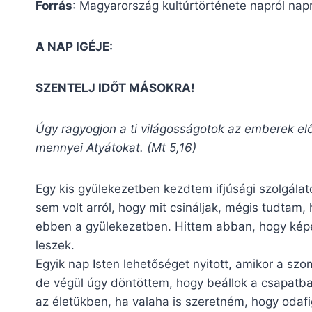
Forrás
: Magyarország kultúrtörténete napról nap
A NAP IGÉJE:
SZENTELJ IDŐT MÁSOKRA!
Úgy ragyogjon a ti világosságotok az emberek előt
mennyei Atyátokat. (Mt 5,16)
Egy kis gyülekezetben kezdtem ifjúsági szolgálat
sem volt arról, hogy mit csináljak, mégis tudtam, 
ebben a gyülekezetben. Hittem abban, hogy képes
leszek.
Egyik nap Isten lehetőséget nyitott, amikor a sz
de végül úgy döntöttem, hogy beállok a csapatba
az életükben, ha valaha is szeretném, hogy odaf