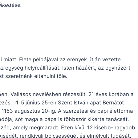
élkedése.
 miatt. Élete példájával az erények útján vezette
az egység helyreállítását. Isten házáért, az egyházért
t szeretnénk eltanulni tőle.
ben. Vallásos nevelésben részesült, 21 éves korában a
vezés. 1115 június 25-én Szent István apát Bernátot
g, 1153 augusztus 20-ig. A szerzetesi és papi életforma
adója, sőt maga a pápa is többször kikérte tanácsát.
széd, amely megmaradt. Ezen kívül 12 kisebb-nagyobb
kiségét, rendkívüli bölcsességét és elmélyült tudását.