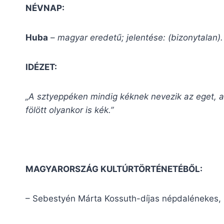
NÉVNAP:
Huba
–
magyar eredetű; jelentése: (bizonytalan)
IDÉZET:
„A sztyeppéken mindig kéknek nevezik az eget, ak
fölött olyankor is kék.”
MAGYARORSZÁG KULTÚRTÖRTÉNETÉBŐL:
– Sebestyén Márta Kossuth-díjas népdalénekes,