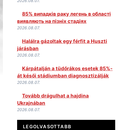
2026.08.07.
85% випадків раку легень в області
виявляють на пізніх стадіях
2026.08.07.
Halálra gázoltak egy férfit a Huszti
járásban
2026.08.07.
Kárpátalján a tüdőrákos esetek 85%-
át késői stádiumban diagnosztizálják
2026.08.07.
Tovább drágulhat a hajdina
Ukrajnában
2026.08.07.
LEGOLVASOTTABB