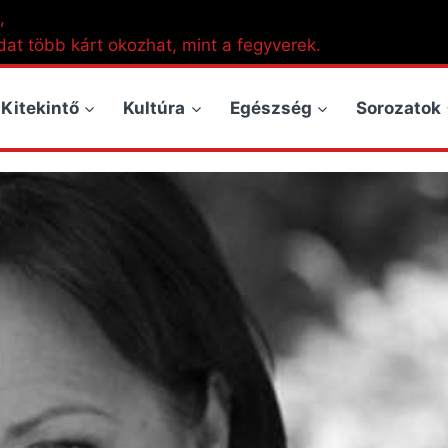
,
dat több kárt okozhat, mint a fegyverek.
Kitekintő
Kultúra
Egészség
Sorozatok