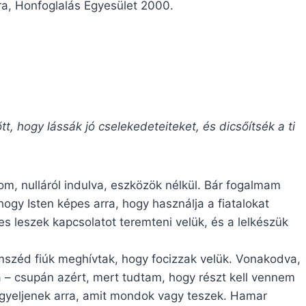
ra, Honfoglalás Egyesület 2000.
t, hogy lássák jó cselekedeteiteket, és dicsőítsék a ti
om, nulláról indulva, eszközök nélkül. Bár fogalmam
hogy Isten képes arra, hogy használja a fiatalokat
 leszek kapcsolatot teremteni velük, és a lelkészük
omszéd fiúk meghívtak, hogy focizzak velük. Vonakodva,
 – csupán azért, mert tudtam, hogy részt kell vennem
igyeljenek arra, amit mondok vagy teszek. Hamar