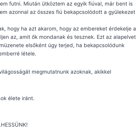
m futni. Miután ütköztem az egyik fiúval, már bent is
em azonnal az összes fiú bekapcsolódott a gyülekezet
tak, hogy ha azt akarom, hogy az embereket érdekelje a
jen az, amit ők mondanak és tesznek. Ezt az alapelvet
müzenete elsőként úgy terjed, ha bekapcsolódunk
emberré létele.
n világosságát megmutatnunk azoknak, akikkel
ok élete iránt.
LHESSÜNK!