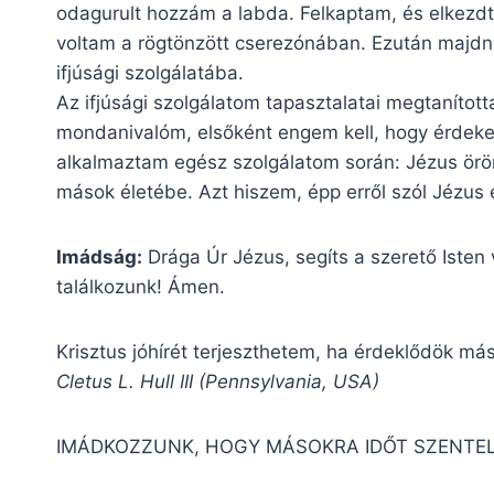
odagurult hozzám a labda. Felkaptam, és elkezdte
voltam a rögtönzött cserezónában. Ezután majdn
ifjúsági szolgálatába.
Az ifjúsági szolgálatom tapasztalatai megtanítot
mondanivalóm, elsőként engem kell, hogy érdekel
alkalmaztam egész szolgálatom során: Jézus örö
mások életébe. Azt hiszem, épp erről szól Jézus 
Imádság:
Drága Úr Jézus, segíts a szerető Iste
találkozunk! Ámen.
Krisztus jóhírét terjeszthetem, ha érdeklődök más
Cletus L. Hull III (Pennsylvania, USA)
IMÁDKOZZUNK, HOGY MÁSOKRA IDŐT SZENTE