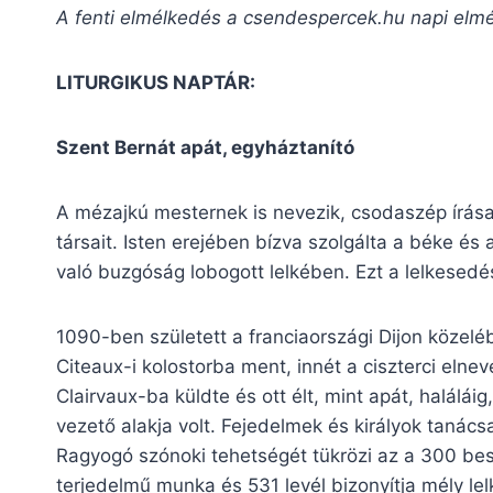
A fenti elmélkedés a csendespercek.hu napi elm
LITURGIKUS NAPTÁR:
Szent Bernát apát, egyháztanító
A mézajkú mesternek is nevezik, csodaszép írásai
társait. Isten erejében bízva szolgálta a béke és 
való buzgóság lobogott lelkében. Ezt a lelkesedés
1090-ben született a franciaországi Dijon közelé
Citeaux-i kolostorba ment, innét a ciszterci elne
Clairvaux-ba küldte és ott élt, mint apát, halálái
vezető alakja volt. Fejedelmek és királyok tanács
Ragyogó szónoki tehetségét tükrözi az a 300 be
terjedelmű munka és 531 levél bizonyítja mély lel