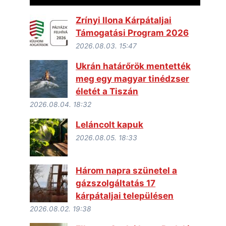
Zrínyi Ilona Kárpátaljai
Támogatási Program 2026
2026.08.03. 15:47
Ukrán határőrök mentették
meg egy magyar tinédzser
életét a Tiszán
2026.08.04. 18:32
Leláncolt kapuk
2026.08.05. 18:33
Három napra szünetel a
gázszolgáltatás 17
kárpátaljai településen
2026.08.02. 19:38