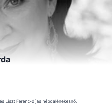
rda
és Liszt Ferenc-díjas népdalénekesnő.