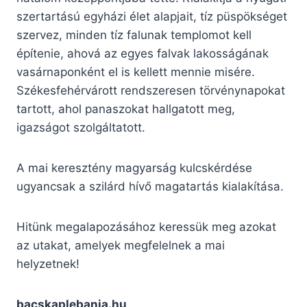
szertartású egyházi élet alapjait, tíz püspökséget
szervez, minden tíz falunak templomot kell
építenie, ahová az egyes falvak lakosságának
vasárnaponként el is kellett mennie misére.
Székesfehérvárott rendszeresen törvénynapokat
tartott, ahol panaszokat hallgatott meg,
igazságot szolgáltatott.
A mai keresztény magyarság kulcskérdése
ugyancsak a szilárd hívő magatartás kialakítása.
Hitünk megalapozásához keressük meg azokat
az utakat, amelyek megfelelnek a mai
helyzetnek!
bacskaplebania.hu