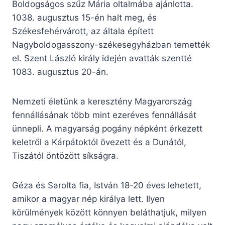
Boldogságos szűz Mária oltalmába ajánlotta.
1038. augusztus 15-én halt meg, és
Székesfehérvárott, az általa épített
Nagyboldogasszony-székesegyházban temették
el. Szent László király idején avatták szentté
1083. augusztus 20-án.
Nemzeti életünk a keresztény Magyarország
fennállásának több mint ezeréves fennállását
ünnepli. A magyarság pogány népként érkezett
keletről a Kárpátoktól övezett és a Dunától,
Tiszától öntözött síkságra.
Géza és Sarolta fia, István 18-20 éves lehetett,
amikor a magyar nép királya lett. Ilyen
körülmények között könnyen beláthatjuk, milyen