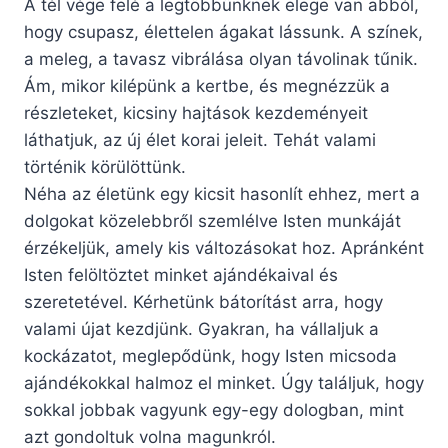
A tél vége felé a legtöbbünknek elege van abból,
hogy csupasz, élettelen ágakat lássunk. A színek,
a meleg, a tavasz vibrálása olyan távolinak tűnik.
Ám, mikor kilépünk a kertbe, és megnézzük a
részleteket, kicsiny hajtások kezdeményeit
láthatjuk, az új élet korai jeleit. Tehát valami
történik körülöttünk.
Néha az életünk egy kicsit hasonlít ehhez, mert a
dolgokat közelebbről szemlélve Isten munkáját
érzékeljük, amely kis változásokat hoz. Apránként
Isten felöltöztet minket ajándékaival és
szeretetével. Kérhetünk bátorítást arra, hogy
valami újat kezdjünk. Gyakran, ha vállaljuk a
kockázatot, meglepődünk, hogy Isten micsoda
ajándékokkal halmoz el minket. Úgy találjuk, hogy
sokkal jobbak vagyunk egy-egy dologban, mint
azt gondoltuk volna magunkról.