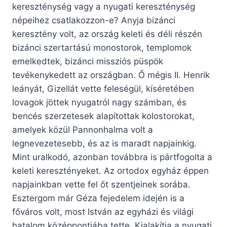
kereszténység vagy a nyugati kereszténység
népeihez csatlakozzon-e? Anyja bizánci
keresztény volt, az ország keleti és déli részén
bizánci szertartású monostorok, templomok
emelkedtek, bizánci missziós püspök
tevékenykedett az országban. Ő mégis II. Henrik
leányát, Gizellát vette feleségül, kíséretében
lovagok jöttek nyugatról nagy számban, és
bencés szerzetesek alapítottak kolostorokat,
amelyek közül Pannonhalma volt a
legnevezetesebb, és az is maradt napjainkig.
Mint uralkodó, azonban továbbra is pártfogolta a
keleti keresztényeket. Az ortodox egyház éppen
napjainkban vette fel őt szentjeinek sorába.
Esztergom már Géza fejedelem idején is a
főváros volt, most István az egyházi és világi
hatalom középpontjába tette. Kialakítja a nyugati