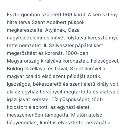
Esztergomban született 969 körül. A keresztény
hitre térve Szent Adalbert püspök
megkeresztelte. Atyjának, Géza
nagyfejedelemnek művét folytatva kereszténnyé
tette nemzetét. II. Szilveszter pápától kért
megerősítést és koronát. 1000-ben
Magyarország királyává koronázták. Feleségével,
Boldog Gizellával és fiával, Szent Imrével a
magyar család első szent példáját adták.
Igazságos, békeszerető és szent életű király volt,
aki az egyház törvényeit megtartotta és alattvalói
igazi javát kereste. Tíz püspökséget, több
kolostort alapított, az egyházi életet
messzemenően támogatta. Miután utolsó
fiúgyermekét, Imrét is elvesztette, országát a