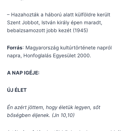
– Hazahozták a háború alatt külföldre került
Szent Jobbot, István király épen maradt,
bebalzsamozott jobb kezét (1945)
Forrás
: Magyarország kultúrtörténete napról
napra, Honfoglalás Egyesület 2000.
A NAP IGÉJE:
ÚJ ÉLET
Én azért jöttem, hogy életük legyen, sőt
bőségben éljenek. (Jn 10,10)