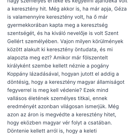
nagy személyes értéke és kegyelmi ajándéka volt
a keresztény hit. Még akkor is, ha már apja, Géza
is valamennyire keresztény volt, ha ő már
gyermekkorában kapta meg a keresztség
szentségét, és ha kiváló nevelője is volt Szent
Gellért személyében. Vajon milyen körülmények
között alakult ki keresztény öntudata, és mi
alapozta meg ezt? Amikor már fölszentelt
királyként szembe kellett néznie a pogány
Koppány lázadásával, hogyan jutott el addig a
döntésig, hogy a keresztény magyar államiságot
fegyverrel is meg kell védenie? Ezek mind
vallásos életének személyes titkai, ennek
eredményét azonban világosan ismerjük. Még
azon az áron is megvédte a keresztény hitet,
hogy eközben magyar vér folyt a csatában.
Döntenie kellett arról is, hogy a keleti