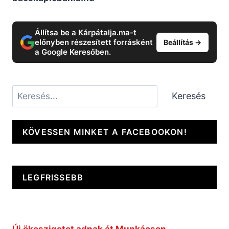
Állítsa be a Kárpátalja.ma-t
előnyben részesített forrásként
Beállítás →
a Google Keresőben.
Keresés
Keresés
KÖVESSEN MINKET A FACEBOOKON!
LEGFRISSEBB
Új ökoszigetet adnak át Munkácson