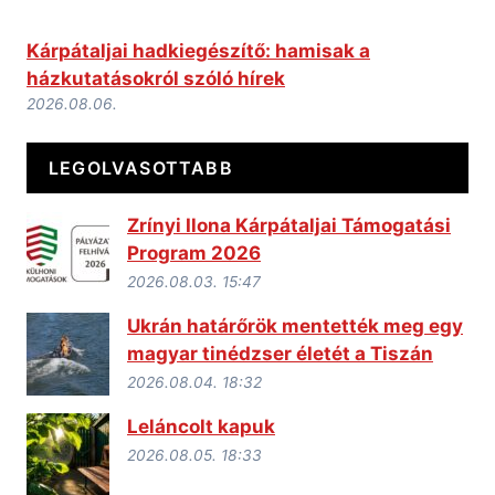
Kárpátaljai hadkiegészítő: hamisak a
házkutatásokról szóló hírek
2026.08.06.
LEGOLVASOTTABB
Zrínyi Ilona Kárpátaljai Támogatási
Program 2026
2026.08.03. 15:47
Ukrán határőrök mentették meg egy
magyar tinédzser életét a Tiszán
2026.08.04. 18:32
Leláncolt kapuk
2026.08.05. 18:33