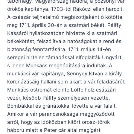
tábornagy, Magyarország nádora, a pozsonyi vár
örökös kapitánya. 1703-tól Rákóczi ellen harcolt.
A császár teljhatalmú megbízottjaként ő kötötte
meg 1711. április 30-án a szatmári békét. Pálffy
Kassáról nyilatkozatban hirdette ki a szatmári
békekötést, felszólítva a hatóságokat a rend és
biztonság fenntartására. 1711. május 14-én
seregei hirtelen támadással elfoglalták Ungvárt,
s innen Munkács meghódítására indultak. A
munkácsi vár kapitánya, Sennyey István a király
koronázásáig hallani sem akart a vár feladásáról.
Munkács ostromát eleinte Löffelholz császári
vezér, később Pálffy személyesen vezette.
Bombákkal és gránátokkal lövette a vár falait.
Amikor a vár parancsnoksága meggyőződött
arról, hogy az időközben kitört orosz-török
háború miatt a Péter cár által megígért