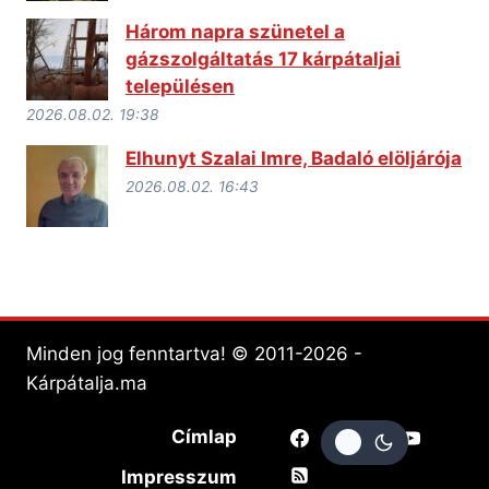
Három napra szünetel a
gázszolgáltatás 17 kárpátaljai
településen
2026.08.02. 19:38
Elhunyt Szalai Imre, Badaló elöljárója
2026.08.02. 16:43
Minden jog fenntartva! © 2011-2026 -
Kárpátalja.ma
Címlap
Impresszum