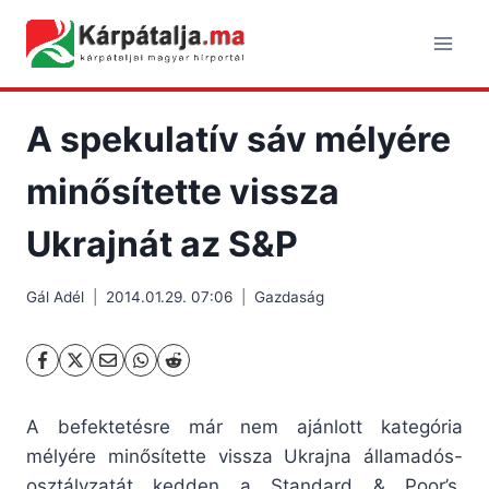
Skip
to
content
A spekulatív sáv mélyére
minősítette vissza
Ukrajnát az S&P
Gál Adél
2014.01.29. 07:06
Gazdaság
A befektetésre már nem ajánlott kategória
mélyére minősítette vissza Ukrajna államadós-
osztályzatát kedden a Standard & Poor’s,