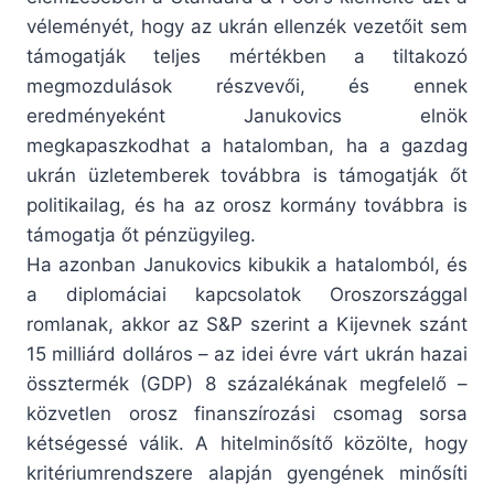
véleményét, hogy az ukrán ellenzék vezetőit sem
támogatják teljes mértékben a tiltakozó
megmozdulások részvevői, és ennek
eredményeként Janukovics elnök
megkapaszkodhat a hatalomban, ha a gazdag
ukrán üzletemberek továbbra is támogatják őt
politikailag, és ha az orosz kormány továbbra is
támogatja őt pénzügyileg.
Ha azonban Janukovics kibukik a hatalomból, és
a diplomáciai kapcsolatok Oroszországgal
romlanak, akkor az S&P szerint a Kijevnek szánt
15 milliárd dolláros – az idei évre várt ukrán hazai
össztermék (GDP) 8 százalékának megfelelő –
közvetlen orosz finanszírozási csomag sorsa
kétségessé válik. A hitelminősítő közölte, hogy
kritériumrendszere alapján gyengének minősíti