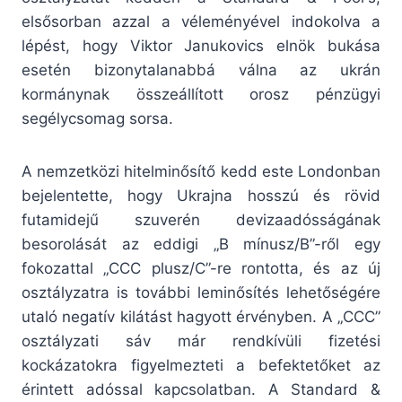
elsősorban azzal a véleményével indokolva a
lépést, hogy Viktor Janukovics elnök bukása
esetén bizonytalanabbá válna az ukrán
kormánynak összeállított orosz pénzügyi
segélycsomag sorsa.
A nemzetközi hitelminősítő kedd este Londonban
bejelentette, hogy Ukrajna hosszú és rövid
futamidejű szuverén devizaadósságának
besorolását az eddigi „B mínusz/B”-ről egy
fokozattal „CCC plusz/C”-re rontotta, és az új
osztályzatra is további leminősítés lehetőségére
utaló negatív kilátást hagyott érvényben. A „CCC”
osztályzati sáv már rendkívüli fizetési
kockázatokra figyelmezteti a befektetőket az
érintett adóssal kapcsolatban. A Standard &