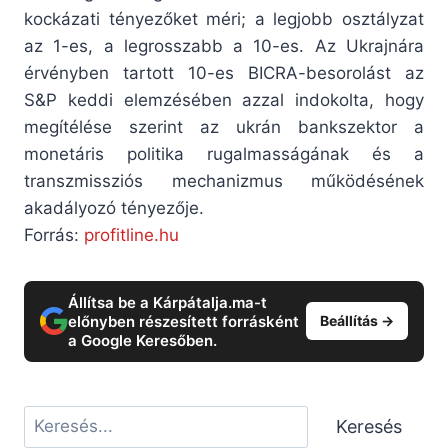
kockázati tényezőket méri; a legjobb osztályzat
az 1-es, a legrosszabb a 10-es. Az Ukrajnára
érvényben tartott 10-es BICRA-besorolást az
S&P keddi elemzésében azzal indokolta, hogy
megítélése szerint az ukrán bankszektor a
monetáris politika rugalmasságának és a
transzmissziós mechanizmus működésének
akadályozó tényezője.
Forrás:
profitline.hu
Állítsa be a Kárpátalja.ma-t
előnyben részesített forrásként
Beállítás →
a Google Keresőben.
Keresés
Keresés