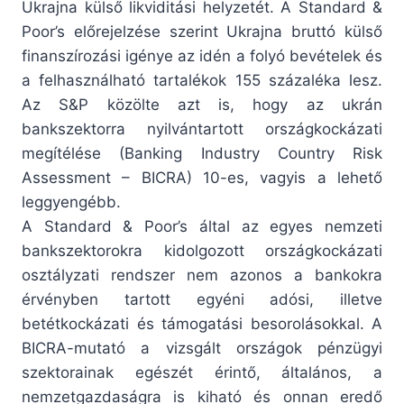
Ukrajna külső likviditási helyzetét. A Standard &
Poor’s előrejelzése szerint Ukrajna bruttó külső
finanszírozási igénye az idén a folyó bevételek és
a felhasználható tartalékok 155 százaléka lesz.
Az S&P közölte azt is, hogy az ukrán
bankszektorra nyilvántartott országkockázati
megítélése (Banking Industry Country Risk
Assessment – BICRA) 10-es, vagyis a lehető
leggyengébb.
A Standard & Poor’s által az egyes nemzeti
bankszektorokra kidolgozott országkockázati
osztályzati rendszer nem azonos a bankokra
érvényben tartott egyéni adósi, illetve
betétkockázati és támogatási besorolásokkal. A
BICRA-mutató a vizsgált országok pénzügyi
szektorainak egészét érintő, általános, a
nemzetgazdaságra is kiható és onnan eredő