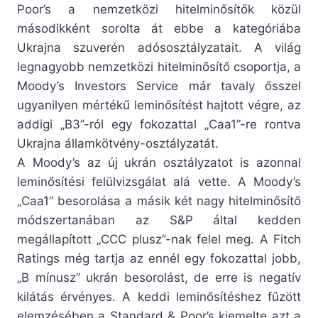
Poor’s a nemzetközi hitelminősítők közül
másodikként sorolta át ebbe a kategóriába
Ukrajna szuverén adósosztályzatait. A világ
legnagyobb nemzetközi hitelminősítő csoportja, a
Moody’s Investors Service már tavaly ősszel
ugyanilyen mértékű leminősítést hajtott végre, az
addigi „B3”-ról egy fokozattal „Caa1”-re rontva
Ukrajna államkötvény-osztályzatát.
A Moody’s az új ukrán osztályzatot is azonnal
leminősítési felülvizsgálat alá vette. A Moody’s
„Caa1” besorolása a másik két nagy hitelminősítő
módszertanában az S&P által kedden
megállapított „CCC plusz”-nak felel meg. A Fitch
Ratings még tartja az ennél egy fokozattal jobb,
„B mínusz” ukrán besorolást, de erre is negatív
kilátás érvényes. A keddi leminősítéshez fűzött
elemzésében a Standard & Poor’s kiemelte azt a