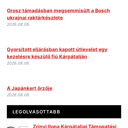
Orosz támadásban megsemmisült a Bosch
ukrajnai raktárkészlete
2026.08.06.
Gyorsított eljárásban kapott útlevelet egy
kezelésre készülő fiú Kárpátalján
2026.08.06.
A Japánkert őrzője
2026.08.06.
LEGOLVASOTTABB
Zrínyi Ilona Kárpátaljai Támogatási