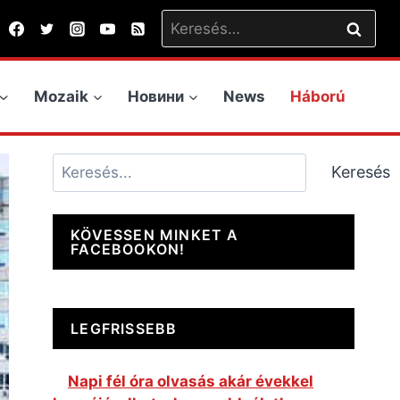
Keresés:
Mozaik
Новини
News
Háború
Keresés
Keresés
KÖVESSEN MINKET A
FACEBOOKON!
LEGFRISSEBB
Napi fél óra olvasás akár évekkel