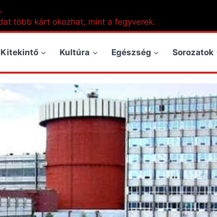
,
dat több kárt okozhat, mint a fegyverek.
Kitekintő
Kultúra
Egészség
Sorozatok