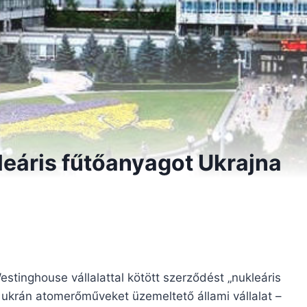
leáris fűtőanyagot Ukrajna
stinghouse vállalattal kötött szerződést „nukleáris
z ukrán atomerőműveket üzemeltető állami vállalat –