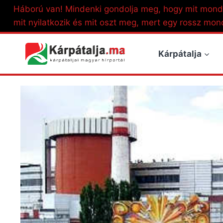
Skip
Háború van! Mindenki gondolja meg, hogy mit mond
to
mit nyilatkozik és mit oszt meg, mert egy rossz mon
content
Kárpátalja