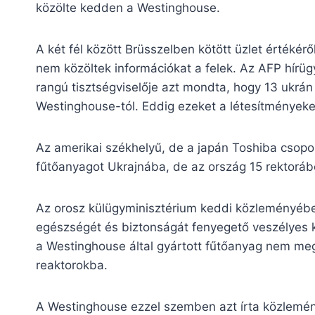
közölte kedden a Westinghouse.
A két fél között Brüsszelben kötött üzlet értékérő
nem közöltek információkat a felek. Az AFP hír
rangú tisztségviselője azt mondta, hogy 13 ukrán
Westinghouse-tól. Eddig ezeket a létesítményeket 
Az amerikai székhelyű, de a japán Toshiba csopo
fűtőanyagot Ukrajnába, de az ország 15 rektorából
Az orosz külügyminisztérium keddi közleményébe
egészségét és biztonságát fenyegető veszélyes kí
a Westinghouse által gyártott fűtőanyag nem megf
reaktorokba.
A Westinghouse ezzel szemben azt írta közlemény