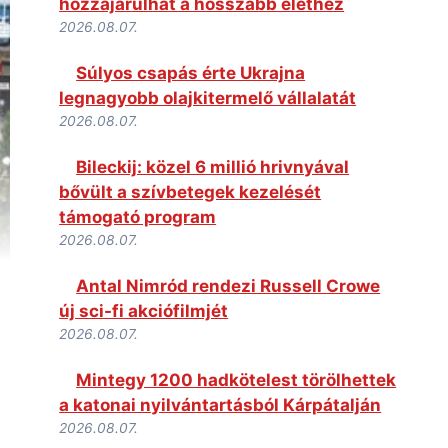
hozzájárulhat a hosszabb élethez
2026.08.07.
Súlyos csapás érte Ukrajna
legnagyobb olajkitermelő vállalatát
2026.08.07.
Bileckij: közel 6 millió hrivnyával
bővült a szívbetegek kezelését
támogató program
2026.08.07.
Antal Nimród rendezi Russell Crowe
új sci-fi akciófilmjét
2026.08.07.
Mintegy 1200 hadkötelest törölhettek
a katonai nyilvántartásból Kárpátalján
2026.08.07.