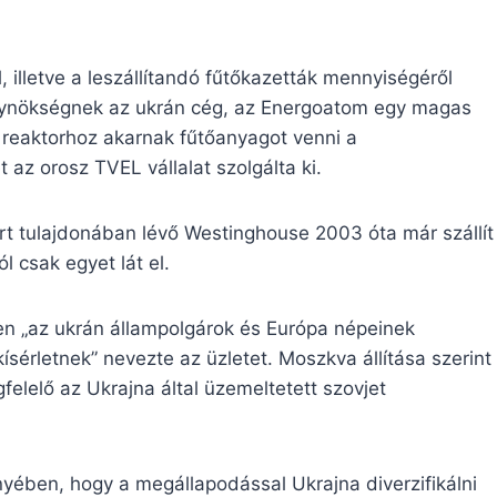
l, illetve a leszállítandó fűtőkazetták mennyiségéről
ügynökségnek az ukrán cég, az Energoatom egy magas
 reaktorhoz akarnak fűtőanyagot venni a
az orosz TVEL vállalat szolgálta ki.
rt tulajdonában lévő Westinghouse 2003 óta már szállít
 csak egyet lát el.
n „az ukrán állampolgárok és Európa népeinek
sérletnek” nevezte az üzletet. Moszkva állítása szerint
elelő az Ukrajna által üzemeltetett szovjet
ében, hogy a megállapodással Ukrajna diverzifikálni