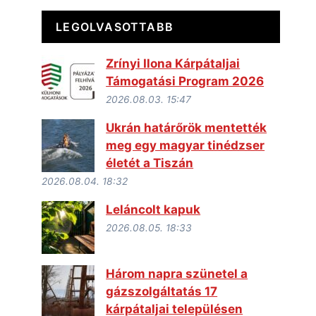
LEGOLVASOTTABB
Zrínyi Ilona Kárpátaljai
Támogatási Program 2026
2026.08.03. 15:47
Ukrán határőrök mentették
meg egy magyar tinédzser
életét a Tiszán
2026.08.04. 18:32
Leláncolt kapuk
2026.08.05. 18:33
Három napra szünetel a
gázszolgáltatás 17
kárpátaljai településen