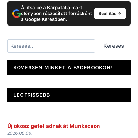
Állítsa be a Kárpátalja.ma-t
előnyben részesített forrásként
Beállítás →
a Google Keresőben.
Keresés
Keresés
KÖVESSEN MINKET A FACEBOOKON!
LEGFRISSEBB
Új ökoszigetet adnak át Munkácson
2026.08.06.