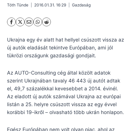
Tóth Tünde
2016.01.31. 16:29
Gazdaság
Ukrajna egy év alatt hat hellyel csúszott vissza az
új autók eladását tekintve Európában, ami jól
tükrözi országunk gazdasági gondjait.
Az AUTO-Consulting cég által közölt adatok
szerint Ukrajnában tavaly 46 443 új autót adtak
el, 49,7 százalékkal kevesebbet a 2014. évinél.
Az eladott új autók számával Ukrajna az európai
listán a 25. helyre csúszott vissza az egy évvel
korábbi 19-ikről – olvasható több ukrán honlapon.
Egész Európában nem volt olyan piac, ahol az