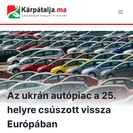
Skip
to
content
Az ukrán autópiac a 25.
helyre csúszott vissza
Európában