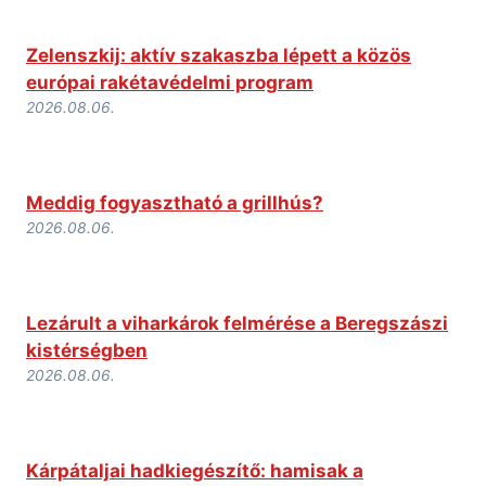
Zelenszkij: aktív szakaszba lépett a közös
európai rakétavédelmi program
2026.08.06.
Meddig fogyasztható a grillhús?
2026.08.06.
Lezárult a viharkárok felmérése a Beregszászi
kistérségben
2026.08.06.
Kárpátaljai hadkiegészítő: hamisak a