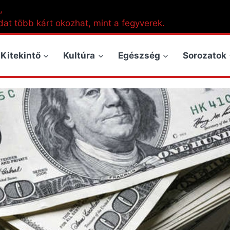
,
dat több kárt okozhat, mint a fegyverek.
Kitekintő
Kultúra
Egészség
Sorozatok