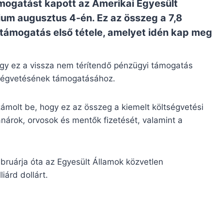
ámogatást kapott az Amerikai Egyesült
ium
augusztus 4-én. Ez az összeg a 7,8
i támogatás első tétele, amelyet idén kap meg
ogy ez a vissza nem térítendő pénzügyi támogatás
öltségvetésének támogatásához.
ámolt be, hogy ez az összeg a kiemelt költségvetési
tanárok, orvosok és mentők fizetését, valamint a
ruárja óta az Egyesült Államok közvetlen
iárd dollárt.