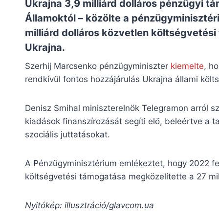
Ukrajna 3,9 milliárd dolláros pénzügyi t
Államoktól – közölte a
pénzügyminisztér
milliárd dolláros közvetlen költségvetés
Ukrajna.
Szerhij Marcsenko pénzügyminiszter
kiemelte
, h
rendkívül fontos hozzájárulás Ukrajna állami k
Denisz Smihal miniszterelnök Telegramon arról sz
kiadások finanszírozását segíti elő, beleértve a 
szociális juttatásokat.
A Pénzügyminisztérium emlékeztet, hogy 2022 feb
költségvetési támogatása megközelítette a 27 mill
Nyitókép: illusztráció/glavcom.ua