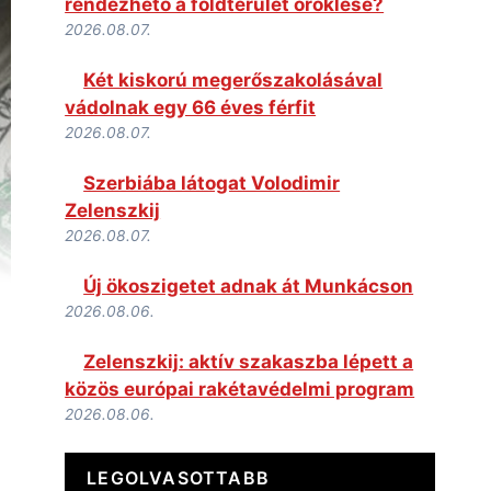
rendezhető a földterület öröklése?
2026.08.07.
Két kiskorú megerőszakolásával
vádolnak egy 66 éves férfit
2026.08.07.
Szerbiába látogat Volodimir
Zelenszkij
2026.08.07.
Új ökoszigetet adnak át Munkácson
2026.08.06.
Zelenszkij: aktív szakaszba lépett a
közös európai rakétavédelmi program
2026.08.06.
LEGOLVASOTTABB