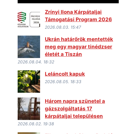
Zrínyi Ilona Kárpátaljai
Támogatási Program 2026
2026.08.03. 15:47
Ukrán határőrök mentették
meg egy magyar tinédzser
életét a Tiszán
2026.08.04. 18:32
Leláncolt kapuk
2026.08.05. 18:33
Három napra szünetel a
gázszolgáltatás 17
kárpátaljai településen
2026.08.02. 19:38