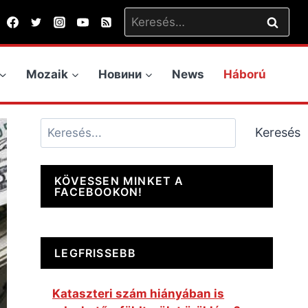
Keresés:
Mozaik
Новини
News
Háború
Keresés
Keresés
KÖVESSEN MINKET A
FACEBOOKON!
LEGFRISSEBB
Kataszteri szám hiányában is