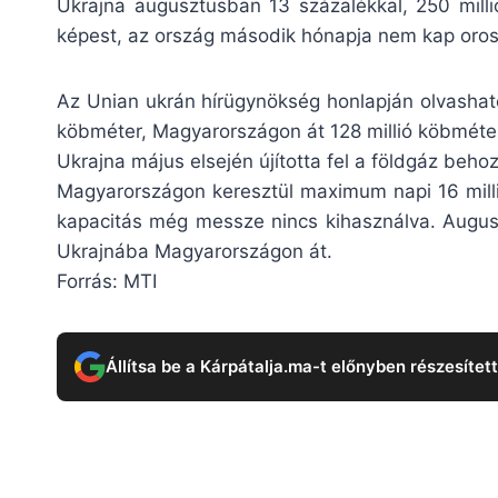
Ukrajna augusztusban 13 százalékkal, 250 milli
képest, az ország második hónapja nem kap oros
Az Unian ukrán hírügynökség honlapján olvasható 
köbméter, Magyarországon át 128 millió köbméter
Ukrajna május elsején újította fel a földgáz beh
Magyarországon keresztül maximum napi 16 millió
kapacitás még messze nincs kihasználva. Augusz
Ukrajnába Magyarországon át.
Forrás: MTI
Állítsa be a Kárpátalja.ma-t előnyben részesítet