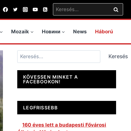
Keresés:
Mozaik
Новини
News
Háború
Keresés
Keresés
KÖVESSEN MINKET A
FACEBOOKON!
LEGFRISSEBB
160 éves lett a budapesti Fővárosi