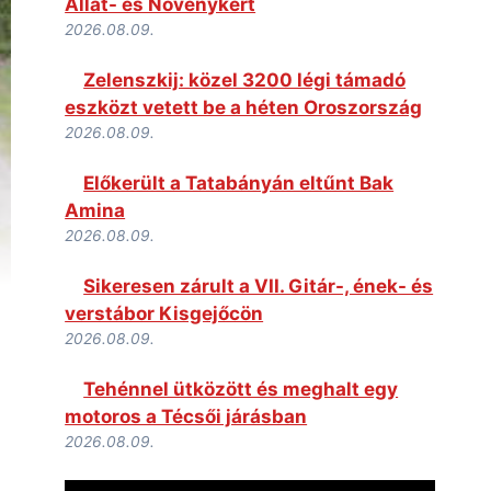
Állat- és Növénykert
2026.08.09.
Zelenszkij: közel 3200 légi támadó
eszközt vetett be a héten Oroszország
2026.08.09.
Előkerült a Tatabányán eltűnt Bak
Amina
2026.08.09.
Sikeresen zárult a VII. Gitár-, ének- és
verstábor Kisgejőcön
2026.08.09.
Tehénnel ütközött és meghalt egy
motoros a Técsői járásban
2026.08.09.