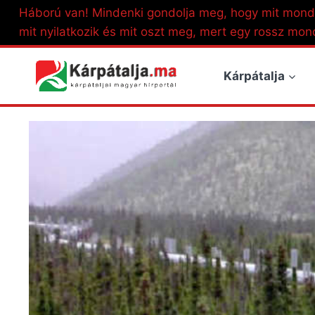
Skip
Háború van! Mindenki gondolja meg, hogy mit mond
to
mit nyilatkozik és mit oszt meg, mert egy rossz mon
content
Kárpátalja