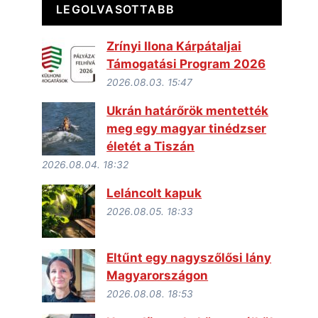
LEGOLVASOTTABB
Zrínyi Ilona Kárpátaljai
Támogatási Program 2026
2026.08.03. 15:47
Ukrán határőrök mentették
meg egy magyar tinédzser
életét a Tiszán
2026.08.04. 18:32
Leláncolt kapuk
2026.08.05. 18:33
Eltűnt egy nagyszőlősi lány
Magyarországon
2026.08.08. 18:53