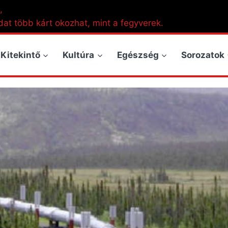
,
dat több kárt okozhat, mint a fegyverek.
Kitekintő
Kultúra
Egészség
Sorozatok