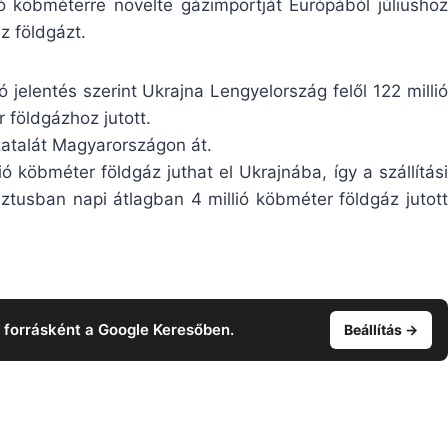
ó köbméterre növelte gázimportját Európából júliushoz
z földgázt.
jelentés szerint Ukrajna Lengyelország felől 122 millió
 földgázhoz jutott.
ozatalát Magyarországon át.
 köbméter földgáz juthat el Ukrajnába, így a szállítási
tusban napi átlagban 4 millió köbméter földgáz jutott
t forrásként a Google Keresőben.
Beállítás →