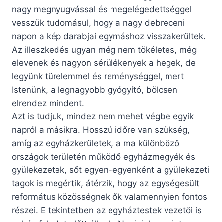
nagy megnyugvással és megelégedettséggel
vesszük tudomásul, hogy a nagy debreceni
napon a kép darabjai egymáshoz visszakerültek.
Az illeszkedés ugyan még nem tökéletes, még
elevenek és nagyon sérülékenyek a hegek, de
legyünk türelemmel és reménységgel, mert
Istenünk, a legnagyobb gyógyító, bölcsen
elrendez mindent.
Azt is tudjuk, mindez nem mehet végbe egyik
napról a másikra. Hosszú időre van szükség,
amíg az egyházkerületek, a ma különböző
országok területén működő egyházmegyék és
gyülekezetek, sőt egyen-egyenként a gyülekezeti
tagok is megértik, átérzik, hogy az egységesült
református közösségnek ők valamennyien fontos
részei. E tekintetben az egyháztestek vezetői is