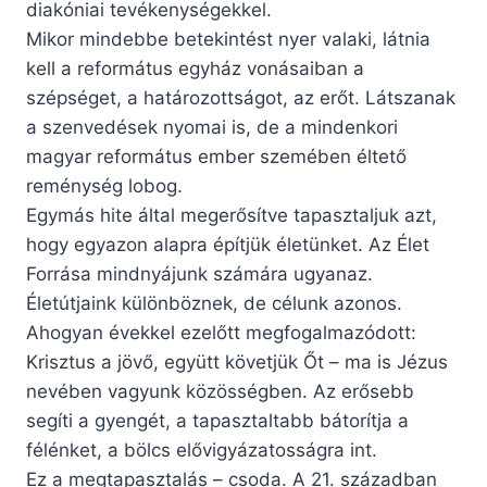
diakóniai tevékenységekkel.
Mikor mindebbe betekintést nyer valaki, látnia
kell a református egyház vonásaiban a
szépséget, a határozottságot, az erőt. Látszanak
a szenvedések nyomai is, de a mindenkori
magyar református ember szemében éltető
reménység lobog.
Egymás hite által megerősítve tapasztaljuk azt,
hogy egyazon alapra építjük életünket. Az Élet
Forrása mindnyájunk számára ugyanaz.
Életútjaink különböznek, de célunk azonos.
Ahogyan évekkel ezelőtt megfogalmazódott:
Krisztus a jövő, együtt követjük Őt – ma is Jézus
nevében vagyunk közösségben. Az erősebb
segíti a gyengét, a tapasztaltabb bátorítja a
félénket, a bölcs elővigyázatosságra int.
Ez a megtapasztalás – csoda. A 21. században