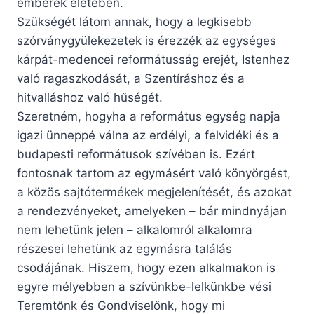
emberek életében.
Szükségét látom annak, hogy a legkisebb
szórványgyülekezetek is érezzék az egységes
kárpát-medencei reformátusság erejét, Istenhez
való ragaszkodását, a Szentíráshoz és a
hitvalláshoz való hűségét.
Szeretném, hogyha a református egység napja
igazi ünneppé válna az erdélyi, a felvidéki és a
budapesti reformátusok szívében is. Ezért
fontosnak tartom az egymásért való könyörgést,
a közös sajtótermékek megjelenítését, és azokat
a rendezvényeket, amelyeken – bár mindnyájan
nem lehetünk jelen – alkalomról alkalomra
részesei lehetünk az egymásra találás
csodájának. Hiszem, hogy ezen alkalmakon is
egyre mélyebben a szívünkbe-lelkünkbe vési
Teremtőnk és Gondviselőnk, hogy mi