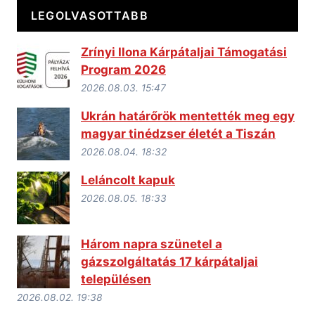
LEGOLVASOTTABB
Zrínyi Ilona Kárpátaljai Támogatási
Program 2026
2026.08.03. 15:47
Ukrán határőrök mentették meg egy
magyar tinédzser életét a Tiszán
2026.08.04. 18:32
Leláncolt kapuk
2026.08.05. 18:33
Három napra szünetel a
gázszolgáltatás 17 kárpátaljai
településen
2026.08.02. 19:38