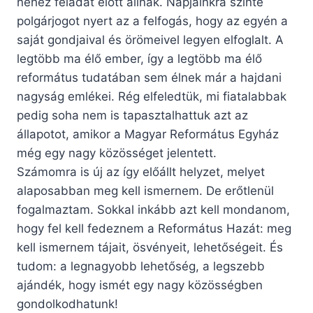
nehéz feladat előtt állnak. Napjainkra szinte
polgárjogot nyert az a felfogás, hogy az egyén a
saját gondjaival és örömeivel legyen elfoglalt. A
legtöbb ma élő ember, így a legtöbb ma élő
református tudatában sem élnek már a hajdani
nagyság emlékei. Rég elfeledtük, mi fiatalabbak
pedig soha nem is tapasztalhattuk azt az
állapotot, amikor a Magyar Református Egyház
még egy nagy közösséget jelentett.
Számomra is új az így előállt helyzet, melyet
alaposabban meg kell ismernem. De erőtlenül
fogalmaztam. Sokkal inkább azt kell mondanom,
hogy fel kell fedeznem a Református Hazát: meg
kell ismernem tájait, ösvényeit, lehetőségeit. És
tudom: a legnagyobb lehetőség, a legszebb
ajándék, hogy ismét egy nagy közösségben
gondolkodhatunk!