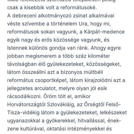
csak a kisebbik volt a reformátusoké.
A debreceni alkotmányozó zsinat alkalmával
véste szívembe a történelem Ura, hogy mi,
reformátusok sokan vagyunk, a Kárpát-medence
egyik nagy és erős közössége vagyunk, és
Istennek különös gondja van ránk. Ahogy egyre
jobban megismerem a több száz kilométer
távolságban élő gyülekezeteket, közösségeket,
látom összeállni azt a bizonyos múltbéli
református csoportképet, látom kirajzolódni azt a
jellegzetes arculatot, melyre olyan jól esik
rácsodálkozni. Öröm tölt el, amikor
Horvátországtól Szlovákiáig, az Őrségtől Felső-
Tisza-vidékig látom a gyülekezeteket, lelkészeket
ugyanazokkal a gyökerekkel, hitvallással, ének-
zene kultúrával, oktatási intézményekkel és