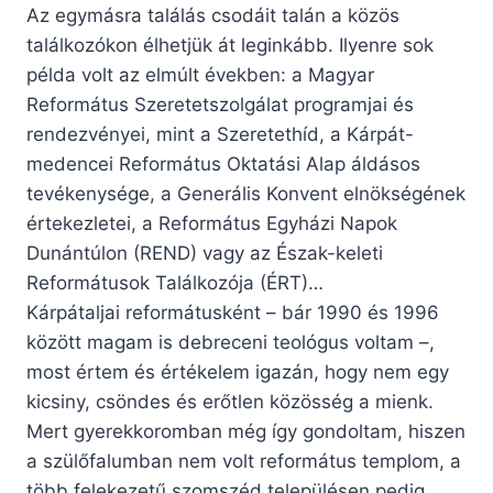
Az egymásra találás csodáit talán a közös
találkozókon élhetjük át leginkább. Ilyenre sok
példa volt az elmúlt években: a Magyar
Református Szeretetszolgálat programjai és
rendezvényei, mint a Szeretethíd, a Kárpát-
medencei Református Oktatási Alap áldásos
tevékenysége, a Generális Konvent elnökségének
értekezletei, a Református Egyházi Napok
Dunántúlon (REND) vagy az Észak-keleti
Reformátusok Találkozója (ÉRT)…
Kárpátaljai reformátusként – bár 1990 és 1996
között magam is debreceni teológus voltam –,
most értem és értékelem igazán, hogy nem egy
kicsiny, csöndes és erőtlen közösség a mienk.
Mert gyerekkoromban még így gondoltam, hiszen
a szülőfalumban nem volt református templom, a
több felekezetű szomszéd településen pedig