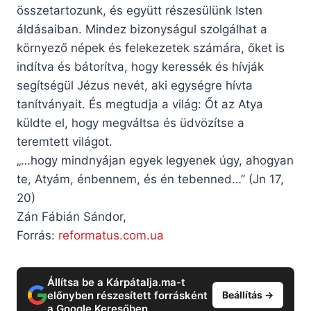
összetartozunk, és együtt részesülünk Isten
áldásaiban. Mindez bizonyságul szolgálhat a
környező népek és felekezetek számára, őket is
indítva és bátorítva, hogy keressék és hívják
segítségül Jézus nevét, aki egységre hívta
tanítványait. És megtudja a világ: Őt az Atya
küldte el, hogy megváltsa és üdvözítse a
teremtett világot.
„…hogy mindnyájan egyek legyenek úgy, ahogyan
te, Atyám, énbennem, és én tebenned…” (Jn 17,
20)
Zán Fábián Sándor,
Forrás:
reformatus.com.ua
Állítsa be a Kárpátalja.ma-t
előnyben részesített forrásként
Beállítás →
a Google Keresőben.