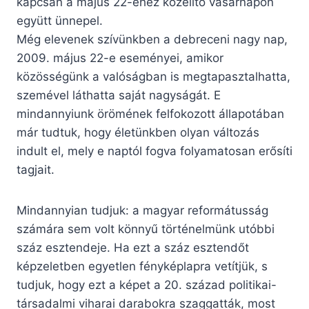
kapcsán a május 22-éhez közelítő vasárnapon
együtt ünnepel.
Még elevenek szívünkben a debreceni nagy nap,
2009. május 22-e eseményei, amikor
közösségünk a valóságban is megtapasztalhatta,
szemével láthatta saját nagyságát. E
mindannyiunk örömének felfokozott állapotában
már tudtuk, hogy életünkben olyan változás
indult el, mely e naptól fogva folyamatosan erősíti
tagjait.
Mindannyian tudjuk: a magyar reformátusság
számára sem volt könnyű történelmünk utóbbi
száz esztendeje. Ha ezt a száz esztendőt
képzeletben egyetlen fényképlapra vetítjük, s
tudjuk, hogy ezt a képet a 20. század politikai-
társadalmi viharai darabokra szaggatták, most