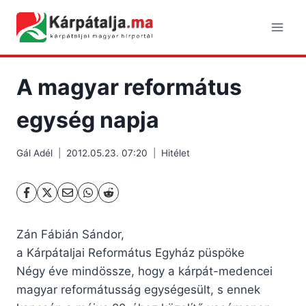
Skip
to
content
A magyar református
egység napja
Gál Adél
2012.05.23. 07:20
Hitélet
Zán Fábián Sándor,
a Kárpátaljai Református Egyház püspöke
Négy éve mindössze, hogy a kárpát-medencei
magyar reformátusság egységesült, s ennek