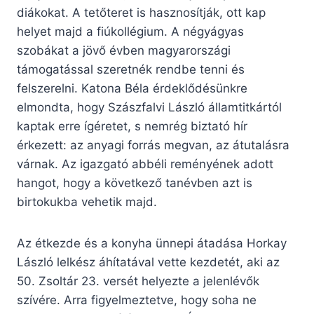
diákokat. A tetőteret is hasznosítják, ott kap
helyet majd a fiúkollégium. A négyágyas
szobákat a jövő évben magyarországi
támogatással szeretnék rendbe tenni és
felszerelni. Katona Béla érdeklődésünkre
elmondta, hogy Szászfalvi László államtitkártól
kaptak erre ígéretet, s nemrég biztató hír
érkezett: az anyagi forrás megvan, az átutalásra
várnak. Az igazgató abbéli reményének adott
hangot, hogy a következő tanévben azt is
birtokukba vehetik majd.
Az étkezde és a konyha ünnepi átadása Horkay
László lelkész áhítatával vette kezdetét, aki az
50. Zsoltár 23. versét helyezte a jelenlévők
szívére. Arra figyelmeztetve, hogy soha ne