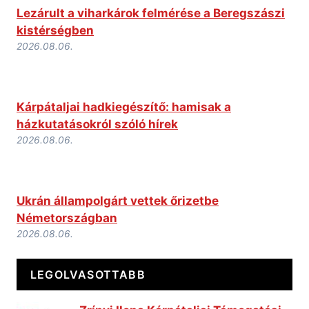
Lezárult a viharkárok felmérése a Beregszászi
kistérségben
2026.08.06.
Kárpátaljai hadkiegészítő: hamisak a
házkutatásokról szóló hírek
2026.08.06.
Ukrán állampolgárt vettek őrizetbe
Németországban
2026.08.06.
LEGOLVASOTTABB