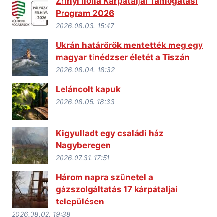
Zrínyi Ilona Kárpátaljai Támogatási
Program 2026
2026.08.03. 15:47
Ukrán határőrök mentették meg egy
magyar tinédzser életét a Tiszán
2026.08.04. 18:32
Leláncolt kapuk
2026.08.05. 18:33
Kigyulladt egy családi ház
Nagyberegen
2026.07.31. 17:51
Három napra szünetel a
gázszolgáltatás 17 kárpátaljai
településen
2026.08.02. 19:38