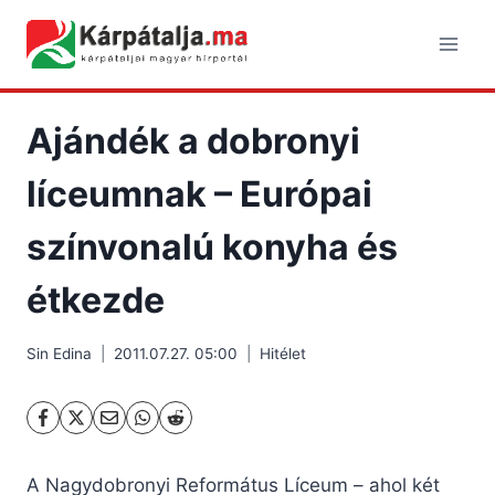
Skip
to
content
Ajándék a dobronyi
líceumnak – Európai
színvonalú konyha és
étkezde
Sin Edina
2011.07.27. 05:00
Hitélet
A Nagydobronyi Református Líceum – ahol két