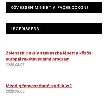
KÖVESSEN MINKET A FACEBOOKON!
LEGFRISSEBB
Zelenszkij: aktív szakaszba lépett a közös
európai rakétavédelmi program
2026.08.06.
Meddig fogyasztható a grillhús?
2026.08.06.