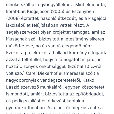
elnöke szólt az egybegyűltekhez. Mint elmondta,
korábban Kisgejőcön (2005) és Eszenyben
(2008) építettek hasonló étkezdét, és a kisgejőci
iskolaépület felújításában vettek részt. A
segélyszervezet olyan projektet támogat, ami az
ifjúságnak szól, biztosított a létesítmény sikeres
működtetése, no és van rá elegendő pénz.
Ezeket a projekteket a holland kormány elfogadta
azzal a feltétellel, hogy a támogatott is járuljon
hozzá bizonyos önköltséggel. (Ezúttal 10 %-ról
volt szó.) Carel Diekerhof elismeréssel szólt a
nagydobronyiak vendégszeretetéről, Katkó
László szervező munkájáról, egyben köszönetet
is mondott, amiért biztosította az építőbrigádot,
ők pedig szállást és étkezést kaptak a
gyermekotthonban. Az elnök úr megköszönte a