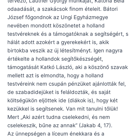
tervező, Lautner György munkáját, Katona Béla
odaadását, a szakácsok finom ételeit. Bátori
József főgondnok az Ungi Egyházmegye
nevében mondott köszönetet a holland
testvéreknek és a támogatóknak a segítségért, s
hálát adott azokért a gyerekekért is, akik
birtokba veszik az új létesítményt. Igen nagyra
értékelte a hollandok segítőkészségét,
támogatását Katkó László, aki a köszönő szavak
mellett azt is elmondta, hogy a holland
testvéreink nem csupán pénzüket ajánlották fel,
de szabadidejüket is feláldozták, és saját
költségükön eljöttek ide (diákok is), hogy két
kezükkel is segítsenek. Van mit tanulni tőlük!
Mert „Aki azért tudna cselekedni, és nem
cselekeszik, bűne az annak” (Jakab 4, 17).
Az ünnepségen a líceum énekkara és a