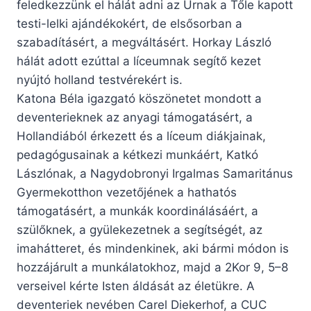
feledkezzünk el hálát adni az Úrnak a Tőle kapott
testi-lelki ajándékokért, de elsősorban a
szabadításért, a megváltásért. Horkay László
hálát adott ezúttal a líceumnak segítő kezet
nyújtó holland testvérekért is.
Katona Béla igazgató köszönetet mondott a
deventerieknek az anyagi támogatásért, a
Hollandiából érkezett és a líceum diákjainak,
pedagógusainak a kétkezi munkáért, Katkó
Lászlónak, a Nagydobronyi Irgalmas Samaritánus
Gyermekotthon vezetőjének a hathatós
támogatásért, a munkák koordinálásáért, a
szülőknek, a gyülekezetnek a segítségét, az
imahátteret, és mindenkinek, aki bármi módon is
hozzájárult a munkálatokhoz, majd a 2Kor 9, 5–8
verseivel kérte Isten áldását az életükre. A
deventeriek nevében Carel Diekerhof, a CUC