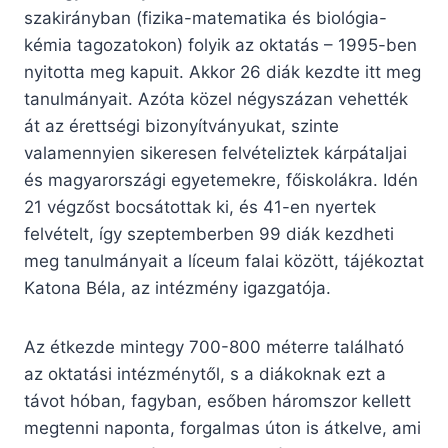
szakirányban (fizika-matematika és biológia-
kémia tagozatokon) folyik az oktatás – 1995-ben
nyitotta meg kapuit. Akkor 26 diák kezdte itt meg
tanulmányait. Azóta közel négyszázan vehették
át az érettségi bizonyítványukat, szinte
valamennyien sikeresen felvételiztek kárpátaljai
és magyarországi egyetemekre, főiskolákra. Idén
21 végzőst bocsátottak ki, és 41-en nyertek
felvételt, így szeptemberben 99 diák kezdheti
meg tanulmányait a líceum falai között, tájékoztat
Katona Béla, az intézmény igazgatója.
Az étkezde mintegy 700-800 méterre található
az oktatási intézménytől, s a diákoknak ezt a
távot hóban, fagyban, esőben háromszor kellett
megtenni naponta, forgalmas úton is átkelve, ami