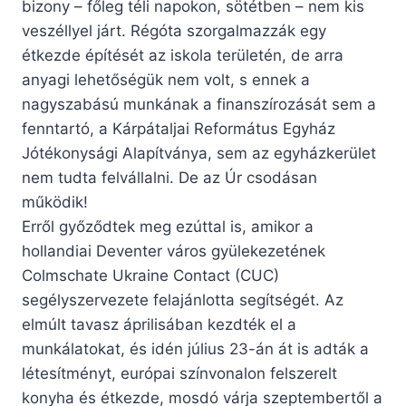
bizony – főleg téli napokon, sötétben – nem kis
veszéllyel járt. Régóta szorgalmazzák egy
étkezde építését az iskola területén, de arra
anyagi lehetőségük nem volt, s ennek a
nagyszabású munkának a finanszírozását sem a
fenntartó, a Kárpátaljai Református Egyház
Jótékonysági Alapítványa, sem az egyházkerület
nem tudta felvállalni. De az Úr csodásan
működik!
Erről győződtek meg ezúttal is, amikor a
hollandiai Deventer város gyülekezetének
Colmschate Ukraine Contact (CUC)
segélyszervezete felajánlotta segítségét. Az
elmúlt tavasz áprilisában kezdték el a
munkálatokat, és idén július 23-án át is adták a
létesítményt, európai színvonalon felszerelt
konyha és étkezde, mosdó várja szeptembertől a