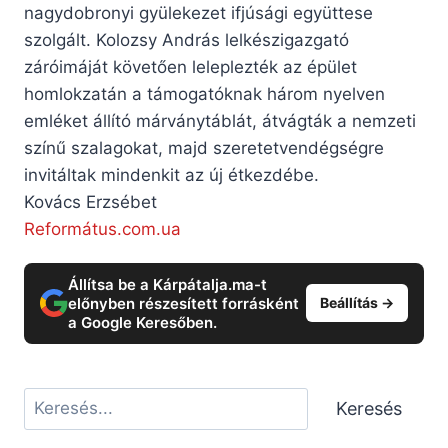
nagydobronyi gyülekezet ifjúsági együttese
szolgált. Kolozsy András lelkészigazgató
záróimáját követően leleplezték az épület
homlokzatán a támogatóknak három nyelven
emléket állító márványtáblát, átvágták a nemzeti
színű szalagokat, majd szeretetvendégségre
invitáltak mindenkit az új étkezdébe.
Kovács Erzsébet
Református.com.ua
Állítsa be a Kárpátalja.ma-t
előnyben részesített forrásként
Beállítás →
a Google Keresőben.
Keresés
Keresés