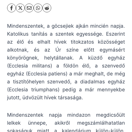
Mindenszentek, a göcsejiek ajkán mincién napja.
Katolikus tanítás a szentek egyessége.
Eszerint
az élő és elhalt hívek titokzatos közösséget
alkotnak, és az Úr színe előtt egymásért
könyörögnek, helytállanak. A küzdő egyház
(Ecclesia militans) a földön élő, a szenvedő
egyház (Ecclesia patiens) a már meghalt, de még
a tisztítóhelyen szenvedő, a diadalmas egyház
(Ecclesia triumphans) pedig a már mennyekbe
jutott, üdvözült hívek társasága.
Mindenszentek napja mindazon megdicsőült
lelkek ünnepe, akikről megszámlálhatatlan
sokaságuk miatt a kalendárium külön-külön,