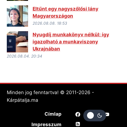
Eltűnt egy nagyszőlősi lány
Magyarországon
2026.08.08. 18:53
Nyugdíj munkakönyv nélkül: így
igazolható a munkaviszony
Ukrajnában
2026.08.04. 20:34
Minden jog fenntartva! © 2011-2026 -
Kárpátalja.ma
Címlap
Impresszum