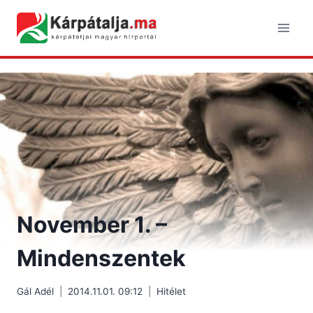
Skip
to
content
November 1. –
Mindenszentek
Gál Adél
2014.11.01. 09:12
Hitélet