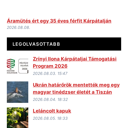
Áramütés ért egy 35 éves férfit Kárpátalján
2026.08.08.
LEGOLVASOTTABB
Zrínyi Ilona Kárpátaljai Támogatási
Program 2026
2026.08.03. 15:47
Ukrán határőrök mentették meg egy
magyar tinédzser életét a Tiszán
2026.08.04. 18:32
Leláncolt kapuk
2026.08.05. 18:33