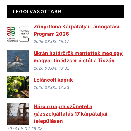
LEGOLVASOTTABB
Zrínyi Ilona Kárpátaljai Támogatási
Program 2026
2026.08.03. 15:47
Ukrán határőrök mentették meg egy
magyar tinédzser életét a Tiszán
2026.08.04. 18:32
Leláncolt kapuk
2026.08.05. 18:33
Három napra szünetel a
gázszolgáltatás 17 kárpátaljai
településen
2026.08.02. 19:38