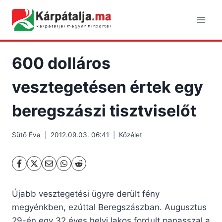
Skip
to
content
600 dolláros
vesztegetésen értek egy
beregszászi tisztviselőt
Sütő Éva
2012.09.03. 06:41
Közélet
Újabb vesztegetési ügyre derült fény
megyénkben, ezúttal Beregszászban. Augusztus
29-én egy 32 éves helyi lakos fordult panasszal a