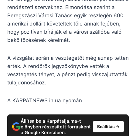
rendészeti szervekhez.
Elmondása szerint a
Beregszászi Városi Tanács egyik részlegén 600
amerikai dollárt követeltek tőle annak fejében,
hogy pozitívan bírálják el a városi szállóba való
beköltözésének kérelmét.
A vizsgálat során a vesztegetőt még aznap tetten
érték. A rendőrök jegyzőkönyvbe vették a
vesztegetés tényét, a pénzt pedig visszajuttatták
tulajdonosához.
A KARPATNEWS.in.ua nyomán
Állítsa be a Kárpátalja.ma-t
előnyben részesített forrásként
Beállítás →
a Google Keresőben.