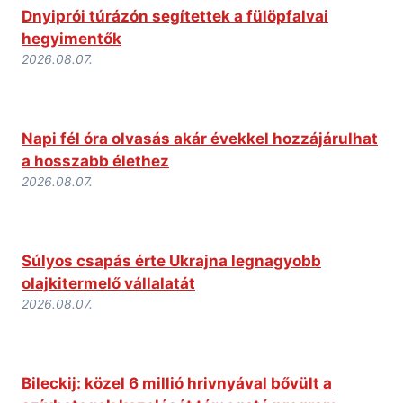
Dnyiprói túrázón segítettek a fülöpfalvai
hegyimentők
2026.08.07.
Napi fél óra olvasás akár évekkel hozzájárulhat
a hosszabb élethez
2026.08.07.
Súlyos csapás érte Ukrajna legnagyobb
olajkitermelő vállalatát
2026.08.07.
Bileckij: közel 6 millió hrivnyával bővült a