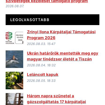
szívbetegek kezelését támogató program
2026.08.07.
LEGOLVASOTTABB
Zrínyi Ilona Kárpátaljai Támogatási
Program 2026
2026.08.03. 15:47
Ukrán határőrök mentették meg egy
magyar tinédzser életét a Tiszán
2026.08.04. 18:32
Leláncolt kapuk
2026.08.05. 18:33
Három napra szünetel a
gázszolgáltatás 17 kárpátaljai