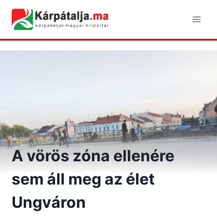
Skip
to
content
A vörös zóna ellenére
sem áll meg az élet
Ungváron