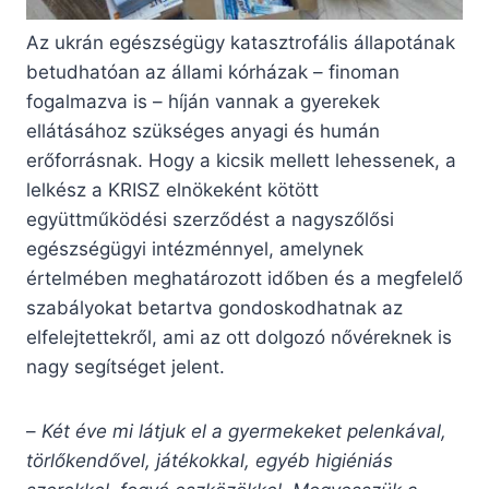
Az ukrán egészségügy katasztrofális állapotának
betudhatóan az állami kórházak – finoman
fogalmazva is – híján vannak a gyerekek
ellátásához szükséges anyagi és humán
erőforrásnak. Hogy a kicsik mellett lehessenek, a
lelkész a KRISZ elnökeként kötött
együttműködési szerződést a nagyszőlősi
egészségügyi intézménnyel, amelynek
értelmében meghatározott időben és a megfelelő
szabályokat betartva gondoskodhatnak az
elfelejtettekről, ami az ott dolgozó nővéreknek is
nagy segítséget jelent.
–
Két éve mi látjuk el a gyermekeket pelenkával,
törlőkendővel, játékokkal, egyéb higiéniás