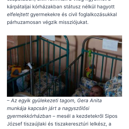
kárpátaljai kórházakban státusz nélkül hagyott
elfelejtett
gyermekekre és civil foglalkozásukkal
párhuzamosan végzik missziójukat.
– Az egyik gyülekezeti tagom, Gera Anita
munkája kapcsán járt a nagyszőlősi
gyermekkórházban
– mesél a kezdetekről Sipos
József tiszaújlaki és tiszakeresztúri lelkész, a