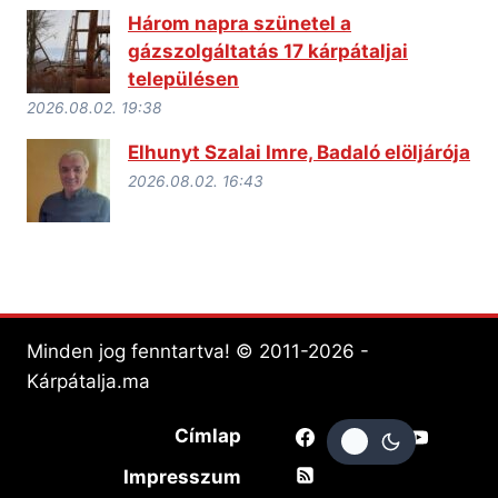
Három napra szünetel a
gázszolgáltatás 17 kárpátaljai
településen
2026.08.02. 19:38
Elhunyt Szalai Imre, Badaló elöljárója
2026.08.02. 16:43
Minden jog fenntartva! © 2011-2026 -
Kárpátalja.ma
Címlap
Impresszum