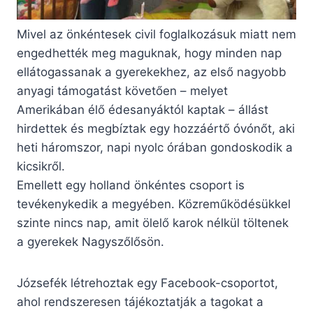
Mivel az önkéntesek civil foglalkozásuk miatt nem
engedhették meg maguknak, hogy minden nap
ellátogassanak a gyerekekhez, az első nagyobb
anyagi támogatást követően – melyet
Amerikában élő édesanyáktól kaptak – állást
hirdettek és megbíztak egy hozzáértő óvónőt, aki
heti háromszor, napi nyolc órában gondoskodik a
kicsikről.
Emellett egy holland önkéntes csoport is
tevékenykedik a megyében. Közreműködésükkel
szinte nincs nap, amit ölelő karok nélkül töltenek
a gyerekek Nagyszőlősön.
Józsefék létrehoztak egy Facebook-csoportot,
ahol rendszeresen tájékoztatják a tagokat a