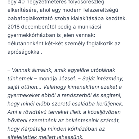
egy 40 négyzetméteres folyosórészleg
elkerítésére, ahol egy modern felszereltségű
babafoglalkoztató szoba kialakításába kezdtek.
2018 decemberétől pedig a munkácsi
gyermekkórházban is jelen vannak:
délutánonként két-két személy foglalkozik az
apróságokkal.
– Vannak álmaink, amik egyelőre utópiának
tűnhetnek
– mondja József. –
Saját intézmény,
saját otthon… Valahogy kimenekíteni ezeket a
gyermekeket ebből a rendszerből és segíteni,
hogy minél előbb szerető családba kerüljenek.
Ami a rövidtávú terveket illeti: a közeljövőben
bővíteni szeretnénk az önkénteseink számát,
hogy Kárpátalja minden kórházában az
elfelejtettek mellett lehessünk.