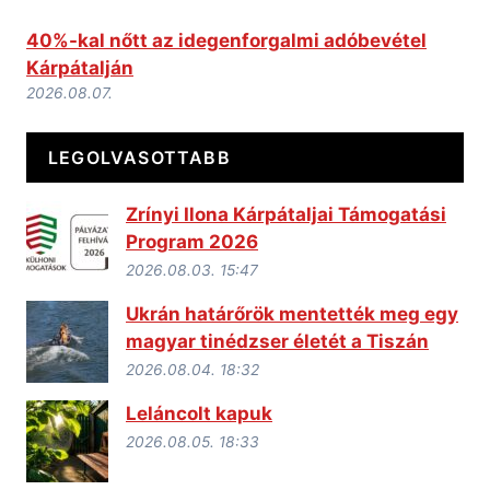
40%-kal nőtt az idegenforgalmi adóbevétel
Kárpátalján
2026.08.07.
LEGOLVASOTTABB
Zrínyi Ilona Kárpátaljai Támogatási
Program 2026
2026.08.03. 15:47
Ukrán határőrök mentették meg egy
magyar tinédzser életét a Tiszán
2026.08.04. 18:32
Leláncolt kapuk
2026.08.05. 18:33