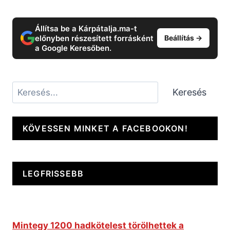
Állítsa be a Kárpátalja.ma-t
előnyben részesített forrásként
Beállítás →
a Google Keresőben.
Keresés
Keresés
KÖVESSEN MINKET A FACEBOOKON!
LEGFRISSEBB
Mintegy 1200 hadkötelest törölhettek a