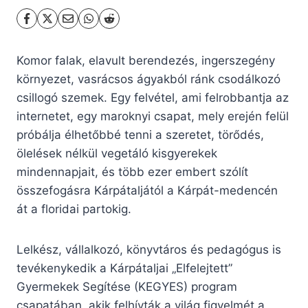
Komor falak, elavult berendezés, ingerszegény
környezet, vasrácsos ágyakból ránk csodálkozó
csillogó szemek. Egy felvétel, ami felrobbantja az
internetet, egy maroknyi csapat, mely erején felül
próbálja élhetőbbé tenni a szeretet, törődés,
ölelések nélkül vegetáló kisgyerekek
mindennapjait, és több ezer embert szólít
összefogásra Kárpátaljától a Kárpát-medencén
át a floridai partokig.
Lelkész, vállalkozó, könyvtáros és pedagógus is
tevékenykedik a Kárpátaljai „Elfelejtett”
Gyermekek Segítése (KEGYES) program
csapatában, akik felhívták a világ figyelmét a