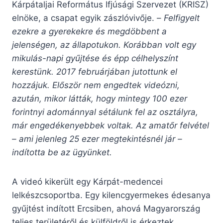
Kárpátaljai Református Ifjúsági Szervezet (KRISZ)
elnöke, a csapat egyik zászlóvivője. –
Felfigyelt
ezekre a gyerekekre és megdöbbent a
jelenségen, az állapotukon. Korábban volt egy
mikulás-napi gyűjtése és épp célhelyszínt
kerestünk. 2017 februárjában jutottunk el
hozzájuk. Először nem engedtek videózni,
azután, mikor látták, hogy mintegy 100 ezer
forintnyi adománnyal sétálunk fel az osztályra,
már engedékenyebbek voltak. Az amatőr felvétel
– ami jelenleg 25 ezer megtekintésnél jár –
indította be az ügyünket.
A videó kikerült egy Kárpát-medencei
lelkészcsoportba. Egy kilencgyermekes édesanya
gyűjtést indított Ercsiben, ahová Magyarország
teljes területéről és külföldről is érkeztek