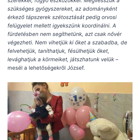
szerekkel, fogyó eszközökkel. Megvesszük a
szükséges gyógyszereket, az adományként
érkező tápszerek szétosztását pedig orvosi
felügyelet mellett igyekszünk koordinálni. A
fürdetésben nem segíthetünk, azt csak nővér
végezheti. Nem vihetjük ki őket a szabadba, de
felvehetjük, taníthatjuk, fésülhetjük őket,
levághatjuk a körmeiket, játszhatunk velük
–
mesél a lehetőségekről József.