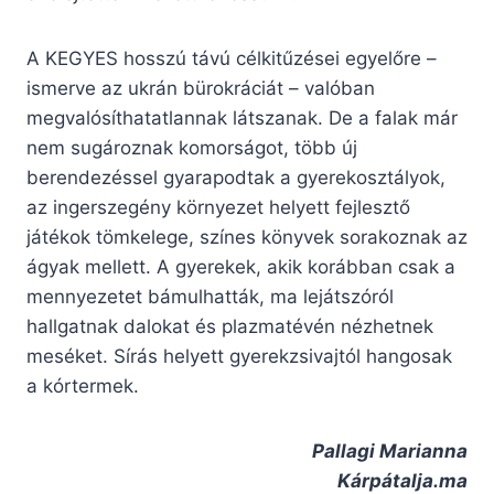
A KEGYES hosszú távú célkitűzései egyelőre –
ismerve az ukrán bürokráciát – valóban
megvalósíthatatlannak látszanak. De a falak már
nem sugároznak komorságot, több új
berendezéssel gyarapodtak a gyerekosztályok,
az ingerszegény környezet helyett fejlesztő
játékok tömkelege, színes könyvek sorakoznak az
ágyak mellett. A gyerekek, akik korábban csak a
mennyezetet bámulhatták, ma lejátszóról
hallgatnak dalokat és plazmatévén nézhetnek
meséket. Sírás helyett gyerekzsivajtól hangosak
a kórtermek.
Pallagi Marianna
Kárpátalja.ma