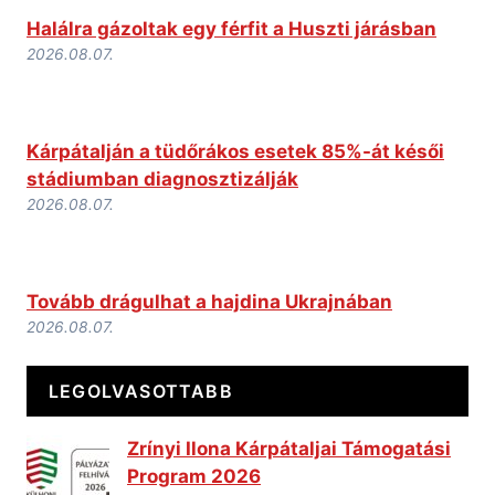
Halálra gázoltak egy férfit a Huszti járásban
2026.08.07.
Kárpátalján a tüdőrákos esetek 85%-át késői
stádiumban diagnosztizálják
2026.08.07.
Tovább drágulhat a hajdina Ukrajnában
2026.08.07.
LEGOLVASOTTABB
Zrínyi Ilona Kárpátaljai Támogatási
Program 2026