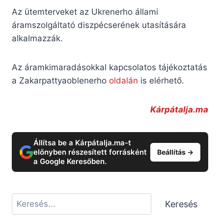
Az ütemterveket az Ukrenerho állami
áramszolgáltató diszpécserének utasítására
alkalmazzák.
Az áramkimaradásokkal kapcsolatos tájékoztatás
a Zakarpattyaoblenerho
oldalán
is elérhető.
Kárpátalja.ma
Állítsa be a Kárpátalja.ma-t
előnyben részesített forrásként
Beállítás →
a Google Keresőben.
Keresés
Keresés