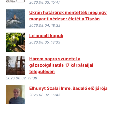
2026.08.03. 15:47
Ukrán határőrök mentették meg egy
magyar tinédzser életét a Tiszán
2026.08.04. 18:32
Leláncolt kapuk
2026.08.05. 18:33
Három napra szünetel a
gázszolgáltatás 17 kárpátaljai
településen
2026.08.02. 19:38
Elhunyt Szalai Imre, Badaló elöljárója
2026.08.02. 16:43