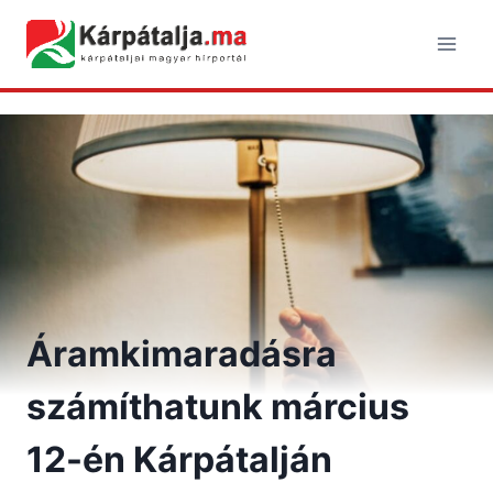
Skip
to
content
Áramkimaradásra
számíthatunk március
12-én Kárpátalján