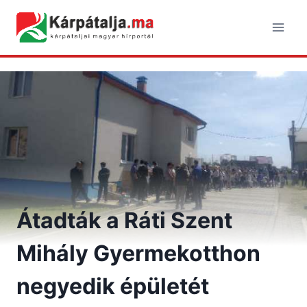
Skip
to
content
Átadták a Ráti Szent
Mihály Gyermekotthon
negyedik épületét