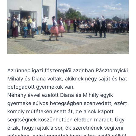
Az ünnep igazi főszereplői azonban Pásztornyicki
Mihály és Diana voltak, akiknek négy saját és hat
befogadott gyermekük van.
Néhány évvel ezelőtt Diana és Mihály egyik
gyermeke súlyos betegségben szenvedett, ezért
komoly műtéteken esett át, de a sok kapott
segítségnek köszönhetően életben maradt. Úgy
érzik, hogy rajtuk a sor, ők szeretnének segíteni
másokon, ezért mondtak igent a hat szülő nélkül