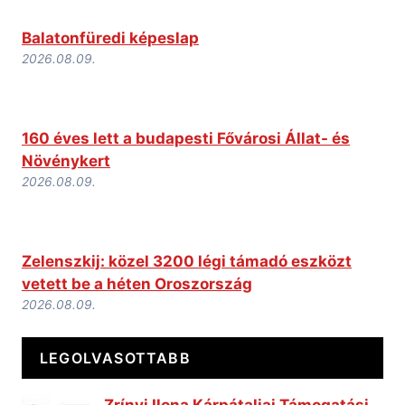
Balatonfüredi képeslap
2026.08.09.
160 éves lett a budapesti Fővárosi Állat- és
Növénykert
2026.08.09.
Zelenszkij: közel 3200 légi támadó eszközt
vetett be a héten Oroszország
2026.08.09.
LEGOLVASOTTABB
Zrínyi Ilona Kárpátaljai Támogatási