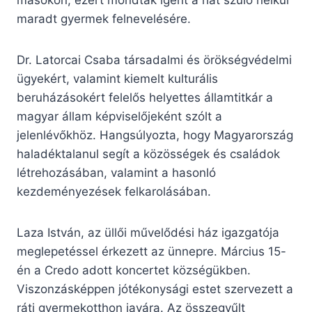
maradt gyermek felnevelésére.
Dr. Latorcai Csaba társadalmi és örökségvédelmi
ügyekért, valamint kiemelt kulturális
beruházásokért felelős helyettes államtitkár a
magyar állam képviselőjeként szólt a
jelenlévőkhöz. Hangsúlyozta, hogy Magyarország
haladéktalanul segít a közösségek és családok
létrehozásában, valamint a hasonló
kezdeményezések felkarolásában.
Laza István, az üllői művelődési ház igazgatója
meglepetéssel érkezett az ünnepre. Március 15-
én a Credo adott koncertet községükben.
Viszonzásképpen jótékonysági estet szervezett a
ráti gyermekotthon javára. Az összegyűlt