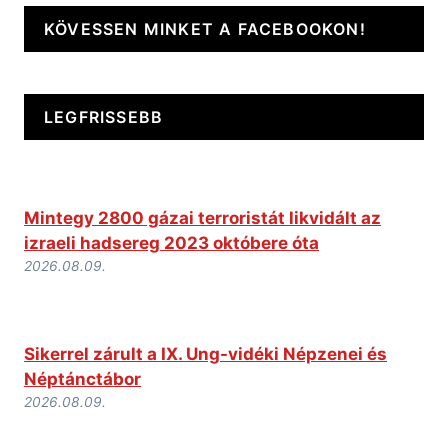
KÖVESSEN MINKET A FACEBOOKON!
LEGFRISSEBB
Mintegy 2800 gázai terroristát likvidált az
izraeli hadsereg 2023 októbere óta
2026.08.09.
Sikerrel zárult a IX. Ung-vidéki Népzenei és
Néptánctábor
2026.08.09.