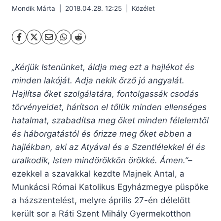
Mondik Márta
2018.04.28. 12:25
Közélet
„Kérjük Istenünket, áldja meg ezt a hajlékot és
minden lakóját. Adja nekik őrző jó angyalát.
Hajlítsa őket szolgálatára, fontolgassák csodás
törvényeidet, hárítson el tőlük minden ellenséges
hatalmat, szabadítsa meg őket minden félelemtől
és háborgatástól és őrizze meg őket ebben a
hajlékban, aki az Atyával és a Szentlélekkel él és
uralkodik, Isten mindörökkön örökké. Ámen.”
–
ezekkel a szavakkal kezdte Majnek Antal, a
Munkácsi Római Katolikus Egyházmegye püspöke
a házszentelést, melyre április 27-én délelőtt
került sor a Ráti Szent Mihály Gyermekotthon