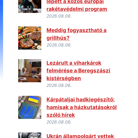
lépett a közös európai
rakétavédelmi program
2026.08.06.
Meddig fogyasztható a
grillhús?
2026.08.06.
Lezárult a viharkárok
felmérése a Beregszászi
kistérségben
2026.08.06.
Kárpátaljai hadkiegészítő:
hamisak a házkutatásokról
szóló hírek
2026.08.06.
Ukrán állampolgárt vettek