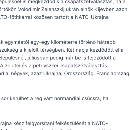
pülésnél is megkezdődik a csapatszétválasztás, ha a
törtökön Volodimir Zelenszkij ukrán elnök Kijevben azon
ATO-főtitkárral közösen tartott a NATO-Ukrajna
ak egymástól egy-egy kilométerre történő hátrébb
ükség a kijelölt térségben. Két napja kezdődött el a
epülésnél, júliusban pedig már be is fejeződött a
 zolotei és a petrivszkei csapatszétválasztás
diai négyek, azaz Ukrajna, Oroszország, Franciaország
sor kerülhet a rég várt normandiai csúcsra, ha
krajna kész felgyorsítani felkészülését a NATO-