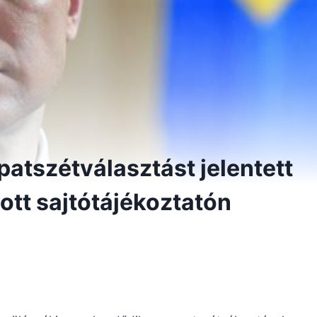
patszétválasztást jelentett
tott sajtótájékoztatón