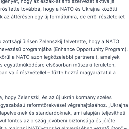
 igényét, hogy az észak-atlanti szervezet aktiválja
rősítette továbbá, hogy a NATO és Ukrajna közötti
 az áttérésen egy új formátumra, de erről részleteket
izottsági ülésen Zelenszkij felvetette, hogy a NATO
elnevezésű programjába (Enhance Opportunity Program).
 körül a NATO azon legközelebbi partnereit, amelyek
 együttműködésre elsősorban műszaki területen,
n való részvétellel – fűzte hozzá magyarázatul a
a, hogy Zelenszkij és az új ukrán kormány széles
agyszabású reformtörekvései végrehajtásához. „Ukrajna
alapelveknek és standardoknak, ami alapján teljesítheti
vül fontos az ország jövőbeni biztonsága és jóléte
eit a majdani NATO-tagság elnyeréséhez vezető úton” –