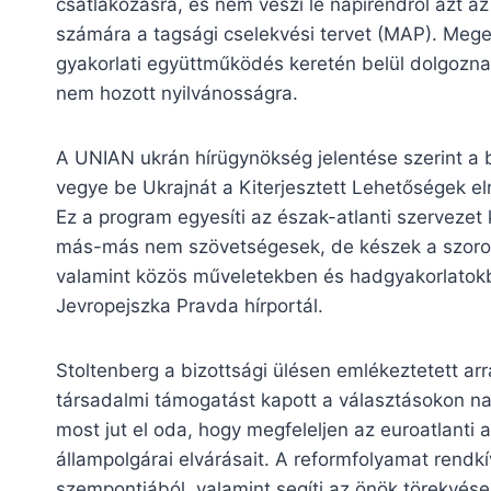
csatlakozásra, és nem veszi le napirendről azt az
számára a tagsági cselekvési tervet (MAP). Mege
gyakorlati együttműködés keretén belül dolgoznak
nem hozott nyilvánosságra.
A UNIAN ukrán hírügynökség jelentése szerint a b
vegye be Ukrajnát a Kiterjesztett Lehetőségek 
Ez a program egyesíti az észak-atlanti szervezet
más-más nem szövetségesek, de készek a szoros
valamint közös műveletekben és hadgyakorlatokba
Jevropejszka Pravda hírportál.
Stoltenberg a bizottsági ülésen emlékeztetett arr
társadalmi támogatást kapott a választásokon n
most jut el oda, hogy megfeleljen az euroatlanti 
állampolgárai elvárásait. A reformfolyamat rendkí
szempontjából, valamint segíti az önök törekvés