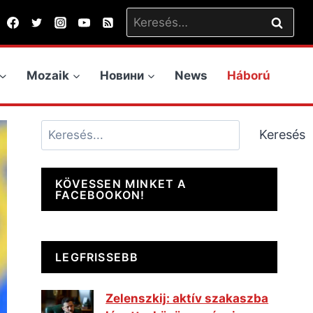
Keresés:
Mozaik
Новини
News
Háború
Keresés
Keresés
KÖVESSEN MINKET A
FACEBOOKON!
LEGFRISSEBB
Zelenszkij: aktív szakaszba