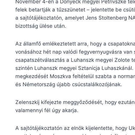
November 4-én a Donyeck megyei Petrivszke tele
felek betartják a tűzszünetet – jelentette be csü
a sajtótájékoztatón, amelyet Jens Stoltenberg N
bizottság ülése után.
Az államfő emlékeztetett arra, hogy a csapatokn
vonásához hét nap valódi fegyvernyugvásra van sz
csapatszétválasztás a Luhanszk megyei Zolote tel
szintén Luhanszk megyei Sztanicja Luhaszkánál. A
megkezdését Moszkva feltételül szabta a norman
és Németország újabb csúcstalálkozójának.
Zelenszkij kifejezte meggyőződését, hogy ezután 
valamennyi fél úgy akarja.
A sajtótájékoztatón az elnök kijelentette, hogy U