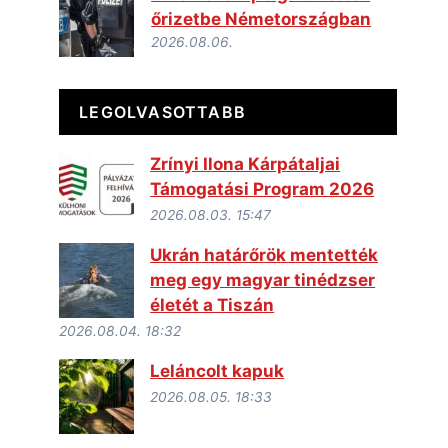
őrizetbe Németországban
2026.08.06.
LEGOLVASOTTABB
Zrínyi Ilona Kárpátaljai
Támogatási Program 2026
2026.08.03. 15:47
Ukrán határőrök mentették
meg egy magyar tinédzser
életét a Tiszán
2026.08.04. 18:32
Leláncolt kapuk
2026.08.05. 18:33