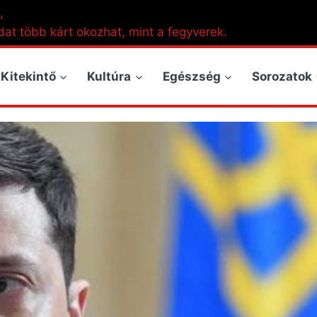
,
dat több kárt okozhat, mint a fegyverek.
Kitekintő
Kultúra
Egészség
Sorozatok