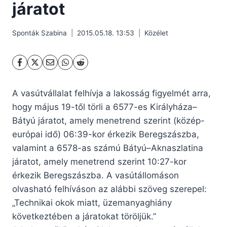
járatot
Sponták Szabina
2015.05.18. 13:53
Közélet
A vasútvállalat felhívja a lakosság figyelmét arra,
hogy május 19-től törli a 6577-es Királyháza–
Bátyú járatot, amely menetrend szerint (közép-
európai idő) 06:39-kor érkezik Beregszászba,
valamint a 6578-as számú Bátyú–Aknaszlatina
járatot, amely menetrend szerint 10:27-kor
érkezik Beregszászba.
A vasútállomáson
olvasható felhíváson az alábbi szöveg szerepel:
„Technikai okok miatt, üzemanyaghiány
következtében a járatokat töröljük.”