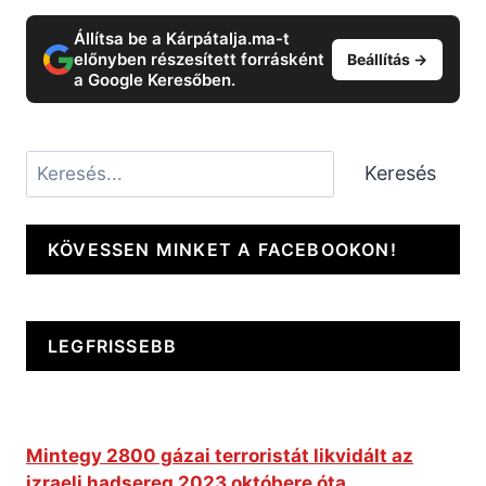
Állítsa be a Kárpátalja.ma-t
előnyben részesített forrásként
Beállítás →
a Google Keresőben.
Keresés
Keresés
KÖVESSEN MINKET A FACEBOOKON!
LEGFRISSEBB
Mintegy 2800 gázai terroristát likvidált az
izraeli hadsereg 2023 októbere óta