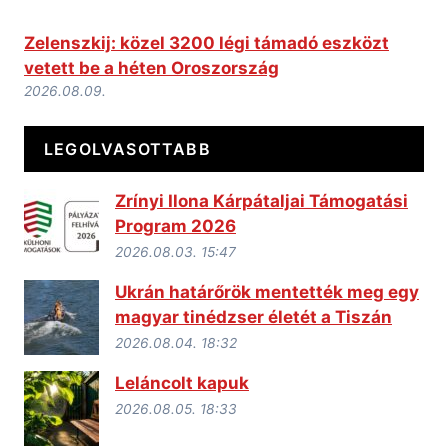
Zelenszkij: közel 3200 légi támadó eszközt
vetett be a héten Oroszország
2026.08.09.
LEGOLVASOTTABB
Zrínyi Ilona Kárpátaljai Támogatási
Program 2026
2026.08.03. 15:47
Ukrán határőrök mentették meg egy
magyar tinédzser életét a Tiszán
2026.08.04. 18:32
Leláncolt kapuk
2026.08.05. 18:33