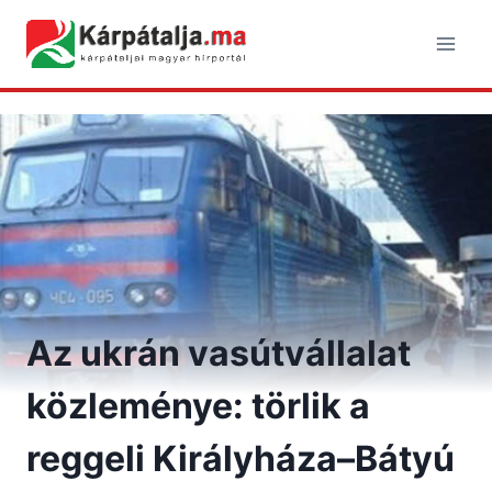
Skip
to
content
Az ukrán vasútvállalat
közleménye: törlik a
reggeli Királyháza–Bátyú