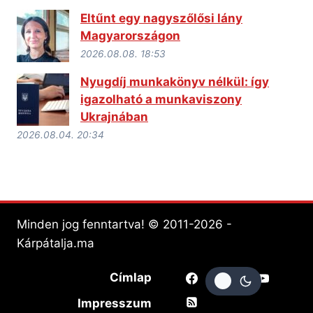
Eltűnt egy nagyszőlősi lány
Magyarországon
2026.08.08. 18:53
Nyugdíj munkakönyv nélkül: így
igazolható a munkaviszony
Ukrajnában
2026.08.04. 20:34
Minden jog fenntartva! © 2011-2026 -
Kárpátalja.ma
Címlap
Impresszum