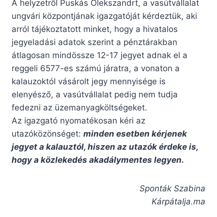
A helyzetről Puskás Olekszandrt, a vasútvállalat
ungvári központjának igazgatóját kérdeztük, aki
arról tájékoztatott minket, hogy a hivatalos
jegyeladási adatok szerint a pénztárakban
átlagosan mindössze 12-17 jegyet adnak el a
reggeli 6577-es számú járatra, a vonaton a
kalauzoktól vásárolt jegy mennyisége is
elenyésző, a vasútvállalat pedig nem tudja
fedezni az üzemanyagköltségeket.
Az igazgató nyomatékosan kéri az
utazóközönséget:
minden esetben kérjenek
jegyet a kalauztól, hiszen az utazók érdeke is,
hogy a közlekedés akadálymentes legyen.
Sponták Szabina
Kárpátalja.ma