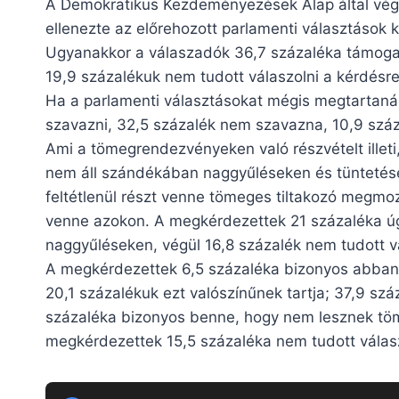
A Demokratikus Kezdeményezések Alap által vég
ellenezte az előrehozott parlamenti választások ki
Ugyanakkor a válaszadók 36,7 százaléka támogat
19,9 százalékuk nem tudott válaszolni a kérdésre
Ha a parlamenti választásokat mégis megtartaná
szavazni, 32,5 százalék nem szavazna, 10,9 száza
Ami a tömegrendezvényeken való részvételt illet
nem áll szándékában naggyűléseken és tüntetése
feltétlenül részt venne tömeges tiltakozó megmoz
venne azokon. A megkérdezettek 21 százaléka úg
naggyűléseken, végül 16,8 százalék nem tudott vá
A megkérdezettek 6,5 százaléka bizonyos abban,
20,1 százalékuk ezt valószínűnek tartja; 37,9 sz
százaléka bizonyos benne, hogy nem lesznek tö
megkérdezettek 15,5 százaléka nem tudott válasz