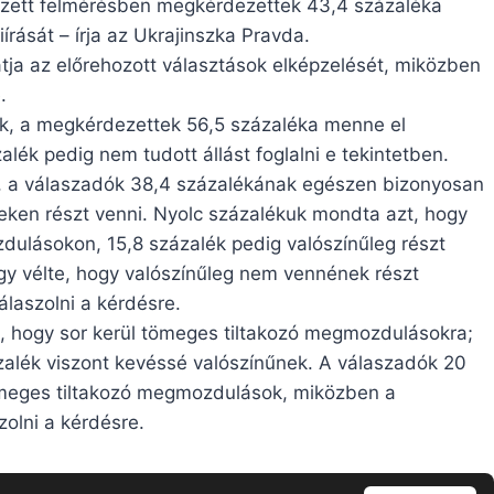
zett felmérésben megkérdezettek 43,4 százaléka
írását – írja az Ukrajinszka Pravda.
ja az előrehozott választások elképzelését, miközben
.
k, a megkérdezettek 56,5 százaléka menne el
lék pedig nem tudott állást foglalni e tekintetben.
i, a válaszadók 38,4 százalékának egészen bizonyosan
ken részt venni. Nyolc százalékuk mondta azt, hogy
dulásokon, 15,8 százalék pedig valószínűleg részt
y vélte, hogy valószínűleg nem vennének részt
laszolni a kérdésre.
 hogy sor kerül tömeges tiltakozó megmozdulásokra;
ázalék viszont kevéssé valószínűnek. A válaszadók 20
meges tiltakozó megmozdulások, miközben a
olni a kérdésre.