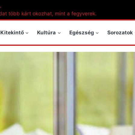
,
dat több kárt okozhat, mint a fegyverek.
Kitekintő
Kultúra
Egészség
Sorozatok