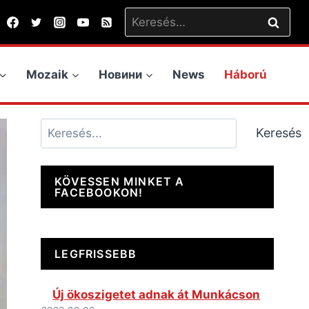
Keresés:
Mozaik
Новини
News
Háború
Keresés
Keresés
KÖVESSEN MINKET A
FACEBOOKON!
LEGFRISSEBB
Új ökoszigetet adnak át Munkácson