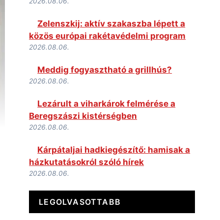
2026.08.06.
Zelenszkij: aktív szakaszba lépett a
közös európai rakétavédelmi program
2026.08.06.
Meddig fogyasztható a grillhús?
2026.08.06.
Lezárult a viharkárok felmérése a
Beregszászi kistérségben
2026.08.06.
Kárpátaljai hadkiegészítő: hamisak a
házkutatásokról szóló hírek
2026.08.06.
LEGOLVASOTTABB