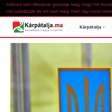
Skip
Háború van! Mindenki gondolja meg, hogy mit mond
to
mit nyilatkozik és mit oszt meg, mert egy rossz mon
content
Kárpátalja