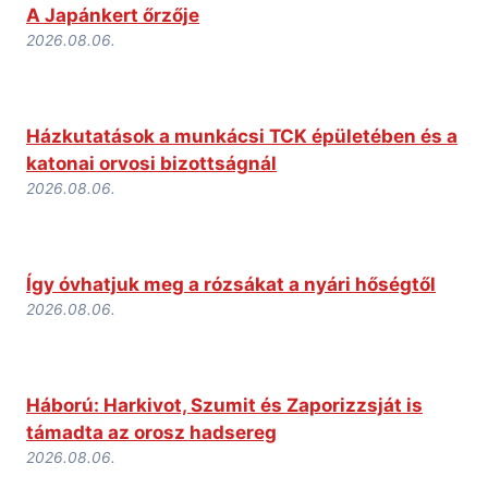
A Japánkert őrzője
2026.08.06.
Házkutatások a munkácsi TCK épületében és a
katonai orvosi bizottságnál
2026.08.06.
Így óvhatjuk meg a rózsákat a nyári hőségtől
2026.08.06.
Háború: Harkivot, Szumit és Zaporizzsját is
támadta az orosz hadsereg
2026.08.06.