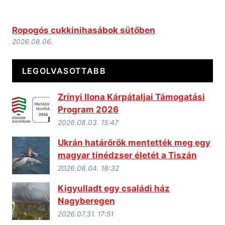
Ropogós cukkinihasábok sütőben
2026.08.06.
LEGOLVASOTTABB
Zrínyi Ilona Kárpátaljai Támogatási
Program 2026
2026.08.03. 15:47
Ukrán határőrök mentették meg egy
magyar tinédzser életét a Tiszán
2026.08.04. 18:32
Kigyulladt egy családi ház
Nagyberegen
2026.07.31. 17:51