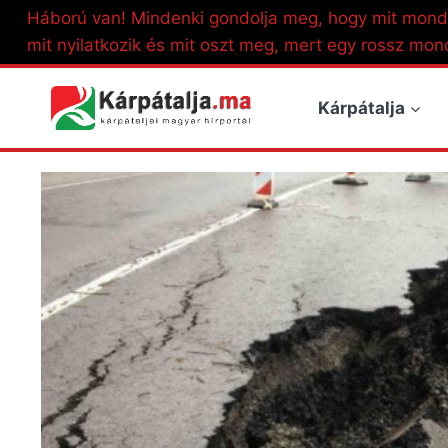
Skip
Háború van! Mindenki gondolja meg, hogy mit mond
to
mit nyilatkozik és mit oszt meg, mert egy rossz mon
content
Kárpátalja