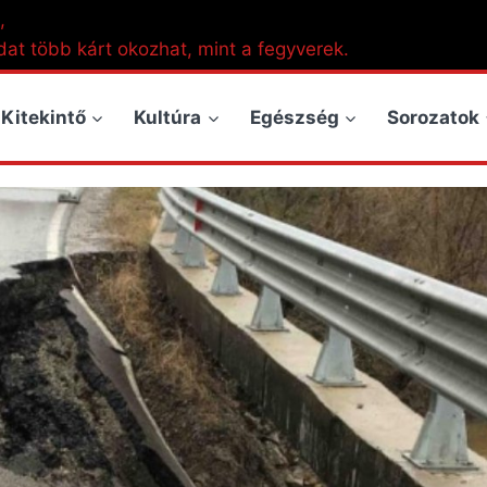
,
dat több kárt okozhat, mint a fegyverek.
Kitekintő
Kultúra
Egészség
Sorozatok