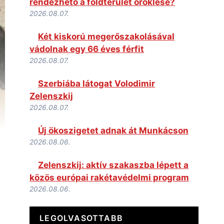
rendezhető a földterület öröklése?
2026.08.07.
Két kiskorú megerőszakolásával
vádolnak egy 66 éves férfit
2026.08.07.
Szerbiába látogat Volodimir
Zelenszkij
2026.08.07.
Új ökoszigetet adnak át Munkácson
2026.08.06.
Zelenszkij: aktív szakaszba lépett a
közös európai rakétavédelmi program
2026.08.06.
LEGOLVASOTTABB