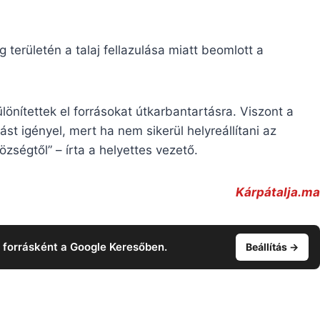
területén a talaj fellazulása miatt beomlott a
lönítettek el forrásokat útkarbantartásra. Viszont a
t igényel, mert ha nem sikerül helyreállítani az
özségtől” – írta a helyettes vezető.
Kárpátalja.ma
t forrásként a Google Keresőben.
Beállítás →