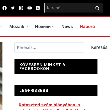
Keresés:
Mozaik
Новини
News
Háború
Keresés
Keresés
KÖVESSEN MINKET A
FACEBOOKON!
LEGFRISSEBB
Kataszteri szám hiányában is