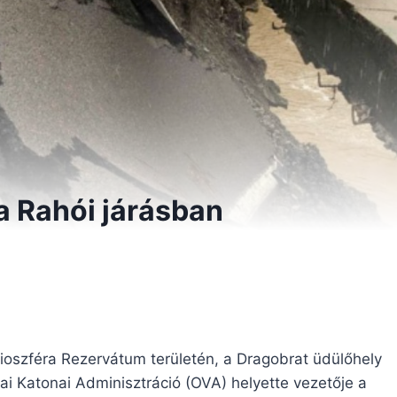
a Rahói járásban
Bioszféra Rezervátum területén, a Dragobrat üdülőhely
ljai Katonai Adminisztráció (OVA) helyette vezetője a