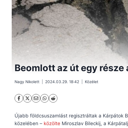
Beomlott az út egy része 
Nagy Nikolett
2024.03.29. 18:42
Közélet
Újabb földcsuszamlást regisztráltak a Kárpátok 
közelében –
közölte
Miroszlav Bileckij, a Kárpáta