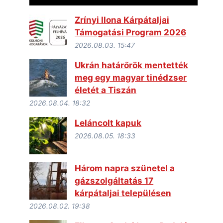
Zrínyi Ilona Kárpátaljai
Támogatási Program 2026
2026.08.03. 15:47
Ukrán határőrök mentették
meg egy magyar tinédzser
életét a Tiszán
2026.08.04. 18:32
Leláncolt kapuk
2026.08.05. 18:33
Három napra szünetel a
gázszolgáltatás 17
kárpátaljai településen
2026.08.02. 19:38