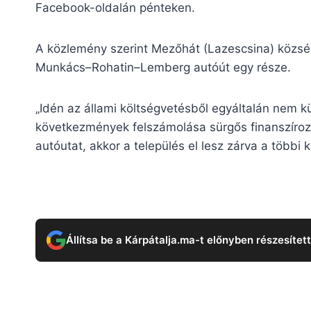
Facebook-oldalán pénteken.
A közlemény szerint Mezőhát (Lazescsina) község 
Munkács–Rohatin–Lemberg autóút egy része.
„Idén az állami költségvetésből egyáltalán nem kü
következmények felszámolása sürgős finanszírozás
autóutat, akkor a település el lesz zárva a többi k
Állítsa be a Kárpátalja.ma-t előnyben részesítet