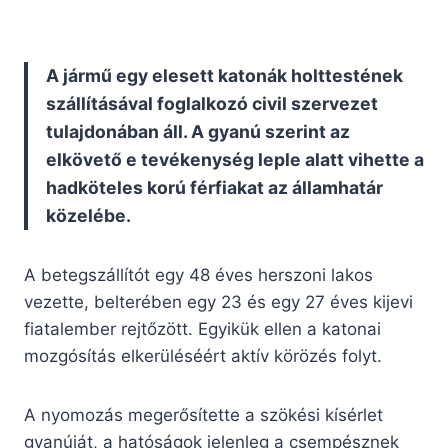
A jármű egy elesett katonák holttestének
szállításával foglalkozó civil szervezet
tulajdonában áll. A gyanú szerint az
elkövető e tevékenység leple alatt vihette a
hadköteles korú férfiakat az államhatár
közelébe.
A betegszállítót egy 48 éves herszoni lakos
vezette, belterében egy 23 és egy 27 éves kijevi
fiatalember rejtőzött. Egyikük ellen a katonai
mozgósítás elkerüléséért aktív körözés folyt.
A nyomozás megerősítette a szökési kísérlet
gyanúját, a hatóságok jelenleg a csempésznek