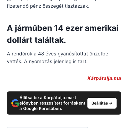
fizetendő pénz összegét tisztázzák.
A járműben 14 ezer amerikai
dollárt találtak.
A rendőrök a 48 éves gyanúsítottat őrizetbe
vették. A nyomozás jelenleg is tart.
Kárpátalja.ma
Állítsa be a Kárpátalja.ma-t
előnyben részesített forrásként
Beállítás →
a Google Keresőben.