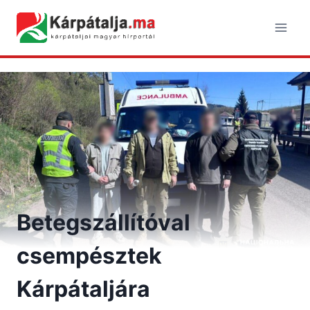
Skip
to
content
Betegszállítóval
csempésztek
Kárpátaljára