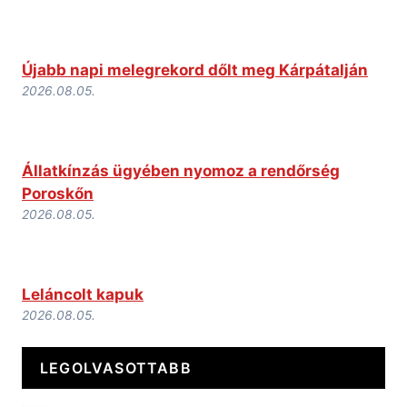
Újabb napi melegrekord dőlt meg Kárpátalján
2026.08.05.
Állatkínzás ügyében nyomoz a rendőrség
Poroskőn
2026.08.05.
Leláncolt kapuk
2026.08.05.
LEGOLVASOTTABB