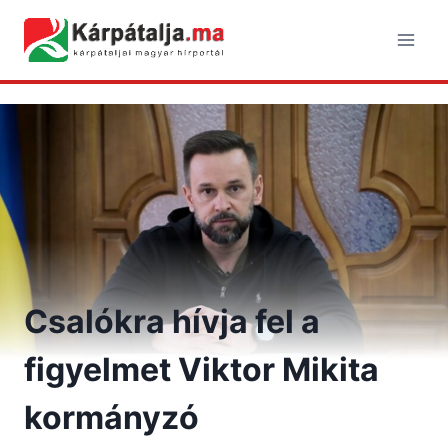
Skip
to
content
Csalókra hívja fel a
figyelmet Viktor Mikita
kormányzó