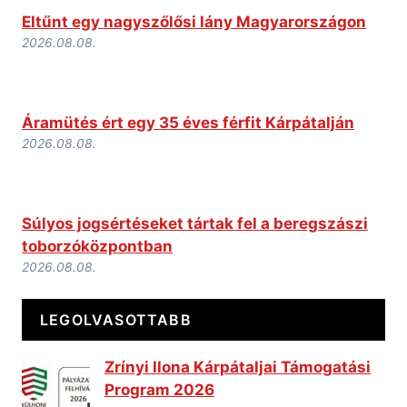
Eltűnt egy nagyszőlősi lány Magyarországon
2026.08.08.
Áramütés ért egy 35 éves férfit Kárpátalján
2026.08.08.
Súlyos jogsértéseket tártak fel a beregszászi
toborzóközpontban
2026.08.08.
LEGOLVASOTTABB
Zrínyi Ilona Kárpátaljai Támogatási
Program 2026