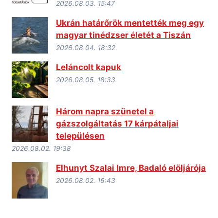
2026.08.03. 15:47
Ukrán határőrök mentették meg egy
magyar tinédzser életét a Tiszán
2026.08.04. 18:32
Leláncolt kapuk
2026.08.05. 18:33
Három napra szünetel a
gázszolgáltatás 17 kárpátaljai
településen
2026.08.02. 19:38
Elhunyt Szalai Imre, Badaló elöljárója
2026.08.02. 16:43