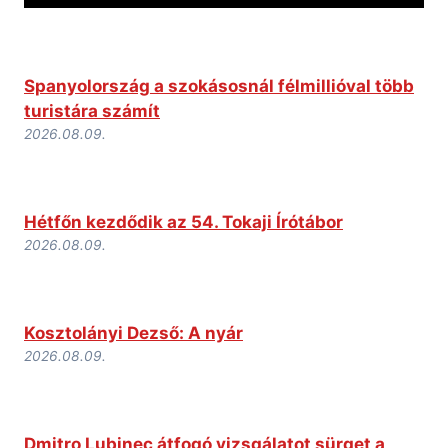
Spanyolország a szokásosnál félmillióval több
turistára számít
2026.08.09.
Hétfőn kezdődik az 54. Tokaji Írótábor
2026.08.09.
Kosztolányi Dezső: A nyár
2026.08.09.
Dmitro Lubinec átfogó vizsgálatot sürget a