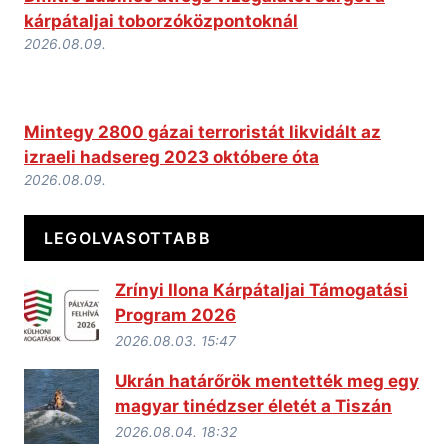
kárpátaljai toborzóközpontoknál
2026.08.09.
Mintegy 2800 gázai terroristát likvidált az
izraeli hadsereg 2023 októbere óta
2026.08.09.
LEGOLVASOTTABB
Zrínyi Ilona Kárpátaljai Támogatási
Program 2026
2026.08.03. 15:47
Ukrán határőrök mentették meg egy
magyar tinédzser életét a Tiszán
2026.08.04. 18:32