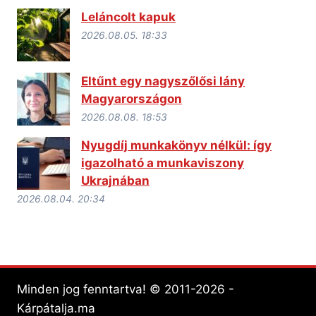
Leláncolt kapuk
2026.08.05. 18:33
Eltűnt egy nagyszőlősi lány
Magyarországon
2026.08.08. 18:53
Nyugdíj munkakönyv nélkül: így
igazolható a munkaviszony
Ukrajnában
2026.08.04. 20:34
Minden jog fenntartva! © 2011-2026 -
Kárpátalja.ma