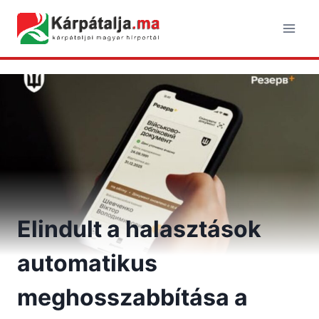
Skip
to
content
Elindult a halasztások
automatikus
meghosszabbítása a