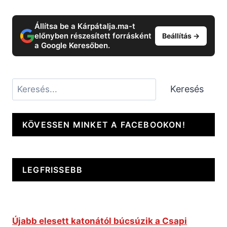
Állítsa be a Kárpátalja.ma-t
előnyben részesített forrásként
Beállítás →
a Google Keresőben.
Keresés
Keresés
KÖVESSEN MINKET A FACEBOOKON!
LEGFRISSEBB
Újabb elesett katonától búcsúzik a Csapi