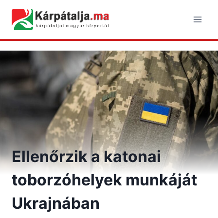
Skip
to
content
Ellenőrzik a katonai
toborzóhelyek munkáját
Ukrajnában