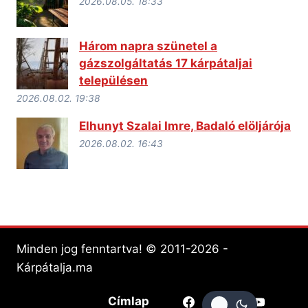
2026.08.05. 18:33
Három napra szünetel a
gázszolgáltatás 17 kárpátaljai
településen
2026.08.02. 19:38
Elhunyt Szalai Imre, Badaló elöljárója
2026.08.02. 16:43
Minden jog fenntartva! © 2011-2026 -
Kárpátalja.ma
Címlap