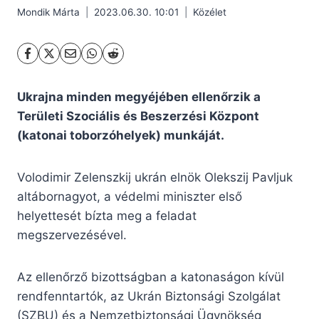
Mondik Márta
2023.06.30. 10:01
Közélet
Ukrajna minden megyéjében ellenőrzik a
Területi Szociális és Beszerzési Központ
(katonai toborzóhelyek) munkáját.
Volodimir Zelenszkij ukrán elnök Olekszij Pavljuk
altábornagyot, a védelmi miniszter első
helyettesét bízta meg a feladat
megszervezésével.
Az ellenőrző bizottságban a katonaságon kívül
rendfenntartók, az Ukrán Biztonsági Szolgálat
(SZBU) és a Nemzetbiztonsági Ügynökség