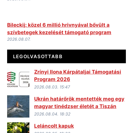
Bileckij: közel 6 millió hrivnyával bővült a
szívbetegek kezelését támogató program
2026.08.07.
LEGOLVASOTTABB
Zrínyi Ilona Kárpátaljai Támogatási
Program 2026
2026.08.03. 15:47
Ukrán határőrök mentették meg egy
magyar tinédzser életét a Tiszán
2026.08.04. 18:32
Leláncolt kapuk