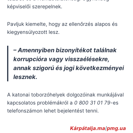
képviselői szerepelnek.
Pavljuk kiemelte, hogy az ellenőrzés alapos és
kiegyensúlyozott lesz.
– Amennyiben bizonyítékot találnak
korrupcióra vagy visszaélésekre,
annak szigorú és jogi következményei
lesznek.
A katonai toborzóhelyek dolgozóinak munkájával
kapcsolatos problémákról a
0 800 31 01 79
-es
telefonszámon lehet bejelentést tenni.
Kárpátalja.ma
/
pmg.ua