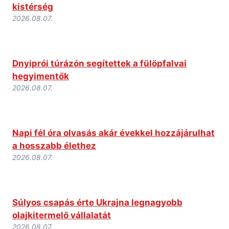
kistérség
2026.08.07.
Dnyiprói túrázón segítettek a fülöpfalvai
hegyimentők
2026.08.07.
Napi fél óra olvasás akár évekkel hozzájárulhat
a hosszabb élethez
2026.08.07.
Súlyos csapás érte Ukrajna legnagyobb
olajkitermelő vállalatát
2026.08.07.