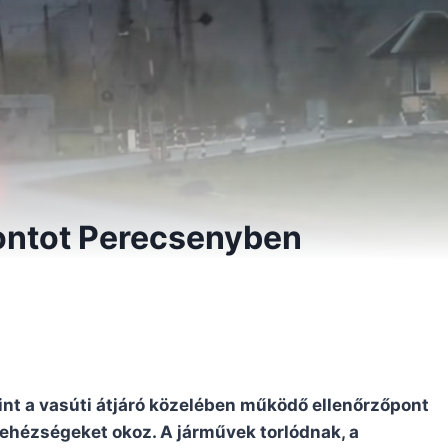
pontot Perecsenyben
int a vasúti átjáró közelében működő ellenőrzőpont
nehézségeket okoz. A járművek torlódnak, a