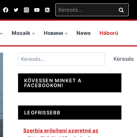
Keresés:
Mozaik
Новини
News
Háború
Keresés
Keresés
KÖVESSEN MINKET A
FACEBOOKON!
LEGFRISSEBB
Szerbia erősíteni szeretné az