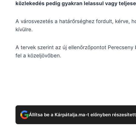
közlekedés pedig gyakran lelassul vagy teljes
A városvezetés a határőrséghez fordult, kérve, h
kívülre.
A tervek szerint az új ellenőrzőpontot Perecseny b
fel a közeljövőben.
Állítsa be a Kárpátalja.ma-t előnyben részesítet