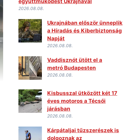
együttműködést Ukrajnával
2026.08.08.
Ukrajnában először ünneplik
a Híradás és Kiberbiztonság
Napját
2026.08.08.
Vaddisznót ütött el a
metró Budapesten
2026.08.08.
Kisbusszal ütközött két 17
éves motoros a Técsői
járásban
2026.08.08.
Kárpátaljai tűzszerészek is
dolgoznak az