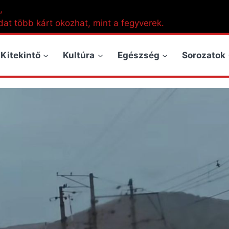
,
dat több kárt okozhat, mint a fegyverek.
Kitekintő
Kultúra
Egészség
Sorozatok