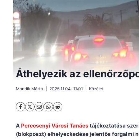
Áthelyezik az ellenőrző
Mondik Márta
2025.11.04. 11:01
Közélet
A
Perecsenyi Városi Tanács
tájékoztatása szer
(blokposzt) elhelyezkedése jelentős forgalmi 