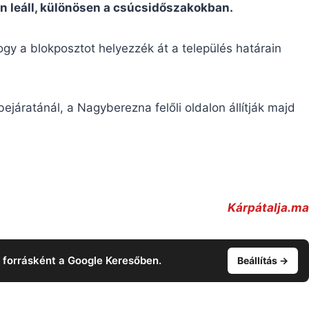
en leáll, különösen a csúcsidőszakokban.
ogy a blokposztot helyezzék át a település határain
ejáratánál, a Nagyberezna felőli oldalon állítják majd
Kárpátalja.ma
t forrásként a Google Keresőben.
Beállítás →