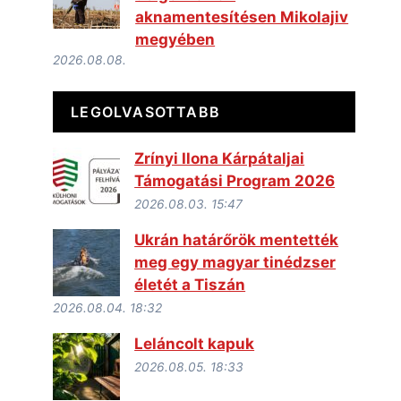
aknamentesítésen Mikolajiv
megyében
2026.08.08.
LEGOLVASOTTABB
Zrínyi Ilona Kárpátaljai
Támogatási Program 2026
2026.08.03. 15:47
Ukrán határőrök mentették
meg egy magyar tinédzser
életét a Tiszán
2026.08.04. 18:32
Leláncolt kapuk
2026.08.05. 18:33