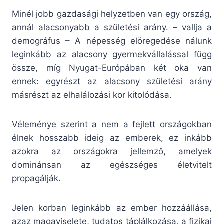
Minél jobb gazdasági helyzetben van egy ország,
annál alacsonyabb a születési arány. – vallja a
demográfus – A népesség elöregedése nálunk
leginkább az alacsony gyermekvállalással függ
össze, míg Nyugat-Európában két oka van
ennek: egyrészt az alacsony születési arány
másrészt az elhalálozási kor kitolódása.
Véleménye szerint a nem a fejlett országokban
élnek hosszabb ideig az emberek, ez inkább
azokra az országokra jellemző, amelyek
dominánsan az egészséges életvitelt
propagálják.
Jelen korban leginkább az ember hozzáállása,
azaz magaviselete, tudatos táplálkozása, a fizikai