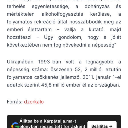
terhelés egyenletessége, a dohányzás és
mértéktelen alkoholfogyasztás kerülése, a
folyamatos rekreáció által hosszabbodik meg az
emberi élettartam – vallja a kutató, majd
hozzáteszi – Úgy gondolom, hogy a jólét
következtében nem fog növekedni a népesség”
Ukrajnában 1993-ban volt a legnagyobb a
népesség száma: összesen 52, 2 millió, ezután
folyamatos csökkenés jellemző. 2011. január 1-ei
adatok szerint 45,8 millió ember él az országban.
Forrás:
dzerkalo
Állítsa be a Kárpátalja.ma-t
előnyben részesített forrásként
Beállítás →