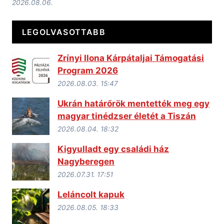
2026.08.06.
LEGOLVASOTTABB
Zrínyi Ilona Kárpátaljai Támogatási
Program 2026
2026.08.03. 15:47
Ukrán határőrök mentették meg egy
magyar tinédzser életét a Tiszán
2026.08.04. 18:32
Kigyulladt egy családi ház
Nagyberegen
2026.07.31. 17:51
Leláncolt kapuk
2026.08.05. 18:33