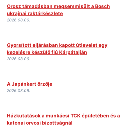
Orosz támadásban megsemmisült a Bosch
ukrajnai raktárkészlete
2026.08.06.
Gyorsított eljárásban kapott útlevelet egy
kezelésre készülő fiú Kárpátalján
2026.08.06.
A Japánkert őrzője
2026.08.06.
Házkutatások a munkácsi TCK épületében és a
katonai orvosi bizottságnál