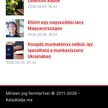
Leláncolt kapuk
2026.08.05. 18:33
Eltűnt egy nagyszőlősi lány
Magyarországon
2026.08.08. 18:53
Nyugdíj munkakönyv nélkül: így
igazolható a munkaviszony
Ukrajnában
2026.08.04. 20:34
Minden jog fenntartva! © 2011-2026 -
Kárpátalja.ma