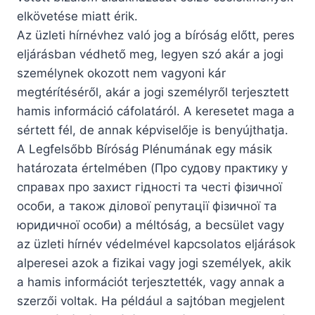
elkövetése miatt érik.
Az üzleti hírnévhez való jog a bíróság előtt, peres
eljárásban védhető meg, legyen szó akár a jogi
személynek okozott nem vagyoni kár
megtérítéséről, akár a jogi személyről terjesztett
hamis információ cáfolatáról. A keresetet maga a
sértett fél, de annak képviselője is benyújthatja.
A Legfelsőbb Bíróság Plénumának egy másik
határozata értelmében (Про судову практику у
справах про захист гідності та честі фізичної
особи, а також ділової репутації фізичної та
юридичної особи) a méltóság, a becsület vagy
az üzleti hírnév védelmével kapcsolatos eljárások
alperesei azok a fizikai vagy jogi személyek, akik
a hamis információt terjesztették, vagy annak a
szerzői voltak. Ha például a sajtóban megjelent