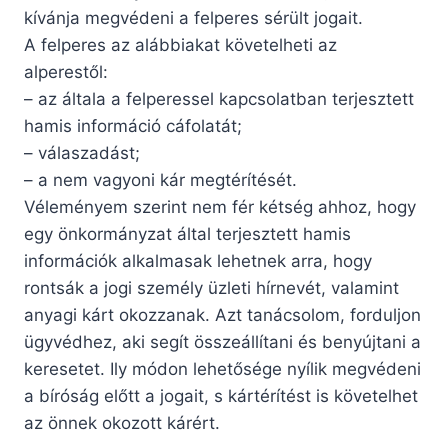
kívánja megvédeni a felperes sérült jogait.
A felperes az alábbiakat követelheti az
alperestől:
– az általa a felperessel kapcsolatban terjesztett
hamis információ cáfolatát;
– válaszadást;
– a nem vagyoni kár megtérítését.
Véleményem szerint nem fér kétség ahhoz, hogy
egy önkormányzat által terjesztett hamis
információk alkalmasak lehetnek arra, hogy
rontsák a jogi személy üzleti hírnevét, valamint
anyagi kárt okozzanak. Azt tanácsolom, forduljon
ügyvédhez, aki segít összeállítani és benyújtani a
keresetet. Ily módon lehetősége nyílik megvédeni
a bíróság előtt a jogait, s kártérítést is követelhet
az önnek okozott kárért.