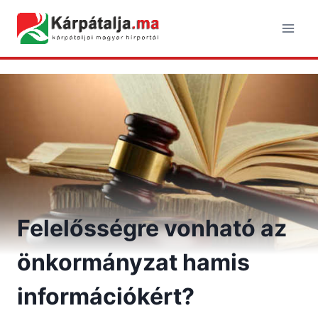
Skip
to
content
Felelősségre vonható az
önkormányzat hamis
információkért?