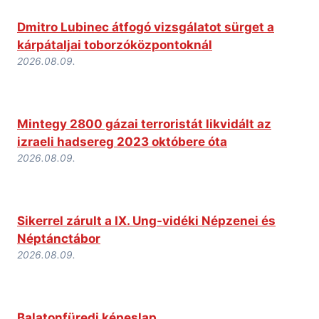
Dmitro Lubinec átfogó vizsgálatot sürget a
kárpátaljai toborzóközpontoknál
2026.08.09.
Mintegy 2800 gázai terroristát likvidált az
izraeli hadsereg 2023 októbere óta
2026.08.09.
Sikerrel zárult a IX. Ung-vidéki Népzenei és
Néptánctábor
2026.08.09.
Balatonfüredi képeslap