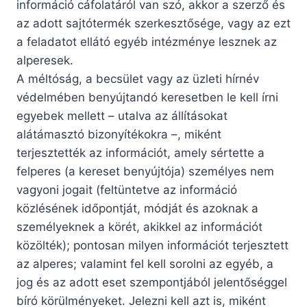
információ cáfolatáról van szó, akkor a szerző és
az adott sajtótermék szerkesztősége, vagy az ezt
a feladatot ellátó egyéb intézménye lesznek az
alperesek.
A méltóság, a becsület vagy az üzleti hírnév
védelmében benyújtandó keresetben le kell írni
egyebek mellett – utalva az állításokat
alátámasztó bizonyítékokra –, miként
terjesztették az információt, amely sértette a
felperes (a kereset benyújtója) személyes nem
vagyoni jogait (feltüntetve az információ
közlésének időpontját, módját és azoknak a
személyeknek a körét, akikkel az információt
közölték); pontosan milyen információt terjesztett
az alperes; valamint fel kell sorolni az egyéb, a
jog és az adott eset szempontjából jelentőséggel
bíró körülményeket. Jelezni kell azt is, miként