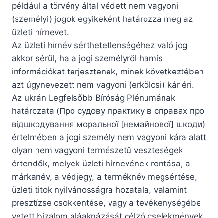
például a törvény által védett nem vagyoni
(személyi) jogok egyikeként határozza meg az
üzleti hírnevet.
Az üzleti hírnév sérthetetlenségéhez való jog
akkor sérül, ha a jogi személyről hamis
információkat terjesztenek, minek következtében
azt úgynevezett nem vagyoni (erkölcsi) kár éri.
Az ukrán Legfelsőbb Bíróság Plénumának
határozata (Про судову практику в справах про
відшкодування моральної [немайнової] шкоди)
értelmében a jogi személy nem vagyoni kára alatt
olyan nem vagyoni természetű veszteségek
értendők, melyek üzleti hírnevének rontása, a
márkanév, a védjegy, a terméknév megsértése,
üzleti titok nyilvánosságra hozatala, valamint
presztízse csökkentése, vagy a tevékenységébe
vetett bizalom aláaknázását célzó cselekmények