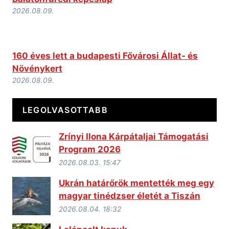
2026.08.09.
160 éves lett a budapesti Fővárosi Állat- és
Növénykert
2026.08.09.
LEGOLVASOTTABB
Zrínyi Ilona Kárpátaljai Támogatási
Program 2026
2026.08.03. 15:47
Ukrán határőrök mentették meg egy
magyar tinédzser életét a Tiszán
2026.08.04. 18:32