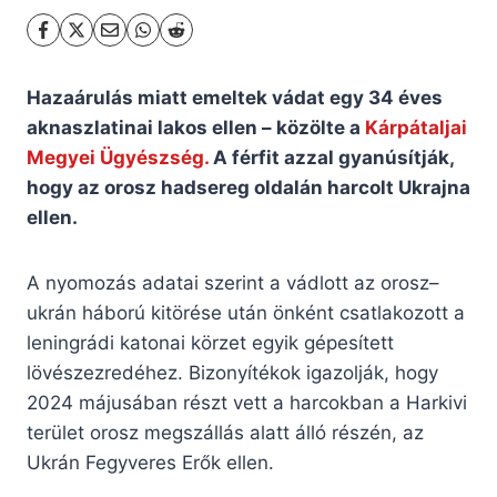
Hazaárulás miatt emeltek vádat egy 34 éves
aknaszlatinai lakos ellen – közölte a
Kárpátaljai
Megyei Ügyészség.
A férfit azzal gyanúsítják,
hogy az orosz hadsereg oldalán harcolt Ukrajna
ellen.
A nyomozás adatai szerint a vádlott az orosz–
ukrán háború kitörése után önként csatlakozott a
leningrádi katonai körzet egyik gépesített
lövészezredéhez. Bizonyítékok igazolják, hogy
2024 májusában részt vett a harcokban a Harkivi
terület orosz megszállás alatt álló részén, az
Ukrán Fegyveres Erők ellen.