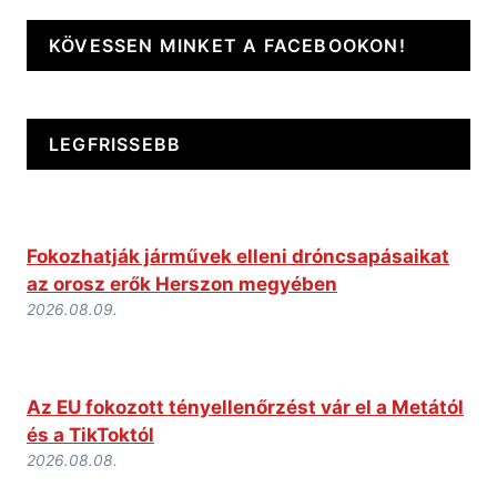
KÖVESSEN MINKET A FACEBOOKON!
LEGFRISSEBB
Fokozhatják járművek elleni dróncsapásaikat
az orosz erők Herszon megyében
2026.08.09.
Az EU fokozott tényellenőrzést vár el a Metától
és a TikToktól
2026.08.08.