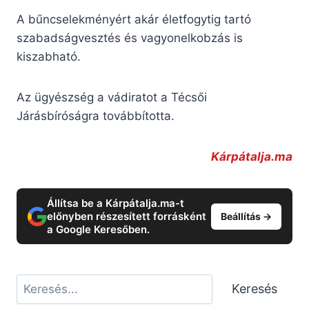
A bűncselekményért akár életfogytig tartó
szabadságvesztés és vagyonelkobzás is
kiszabható.
Az ügyészség a vádiratot a Técsői
Járásbíróságra továbbította.
Kárpátalja.ma
Állítsa be a Kárpátalja.ma-t
előnyben részesített forrásként
Beállítás →
a Google Keresőben.
Keresés
Keresés