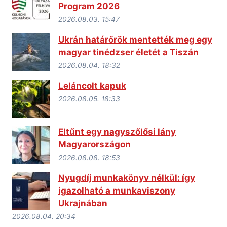
Program 2026
2026.08.03. 15:47
Ukrán határőrök mentették meg egy
magyar tinédzser életét a Tiszán
2026.08.04. 18:32
Leláncolt kapuk
2026.08.05. 18:33
Eltűnt egy nagyszőlősi lány
Magyarországon
2026.08.08. 18:53
Nyugdíj munkakönyv nélkül: így
igazolható a munkaviszony
Ukrajnában
2026.08.04. 20:34