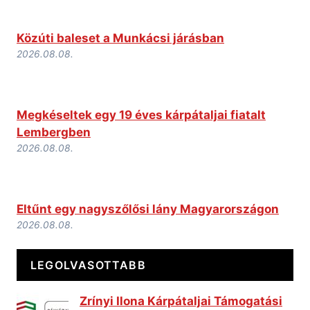
Közúti baleset a Munkácsi járásban
2026.08.08.
Megkéseltek egy 19 éves kárpátaljai fiatalt
Lembergben
2026.08.08.
Eltűnt egy nagyszőlősi lány Magyarországon
2026.08.08.
LEGOLVASOTTABB
Zrínyi Ilona Kárpátaljai Támogatási