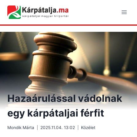
Skip
to
content
Hazaárulással vádolnak
egy kárpátaljai férfit
Mondik Márta
2025.11.04. 13:02
Közélet