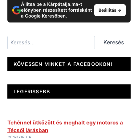
Állítsa be a Kárpátalja.ma-t
előnyben részesített forrásként
Beállítás →
a Google Keresőben.
Keresés
Keresés
KÖVESSEN MINKET A FACEBOOKON!
LEGFRISSEBB
Tehénnel ütközött és meghalt egy motoros a
Técsői járásban
2026.08.09.