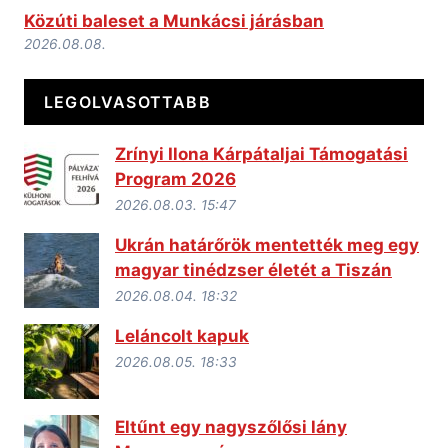
Közúti baleset a Munkácsi járásban
2026.08.08.
LEGOLVASOTTABB
Zrínyi Ilona Kárpátaljai Támogatási
Program 2026
2026.08.03. 15:47
Ukrán határőrök mentették meg egy
magyar tinédzser életét a Tiszán
2026.08.04. 18:32
Leláncolt kapuk
2026.08.05. 18:33
Eltűnt egy nagyszőlősi lány