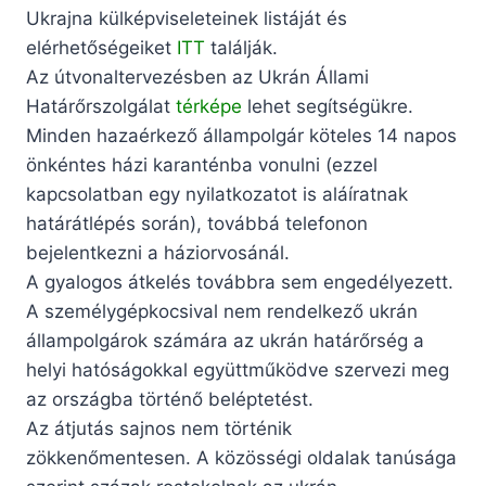
Ukrajna külképviseleteinek listáját és
elérhetőségeiket
ITT
találják.
Az útvonaltervezésben az Ukrán Állami
Határőrszolgálat
térképe
lehet segítségükre.
Minden hazaérkező állampolgár köteles 14 napos
önkéntes házi karanténba vonulni
(ezzel
kapcsolatban egy nyilatkozatot is aláíratnak
határátlépés során)
, továbbá telefonon
bejelentkezni a háziorvosánál.
A gyalogos átkelés továbbra sem engedélyezett.
A személygépkocsival nem rendelkező ukrán
állampolgárok számára az ukrán határőrség a
helyi hatóságokkal együttműködve szervezi meg
az országba történő beléptetést.
Az átjutás sajnos nem történik
zökkenőmentesen. A közösségi oldalak tanúsága