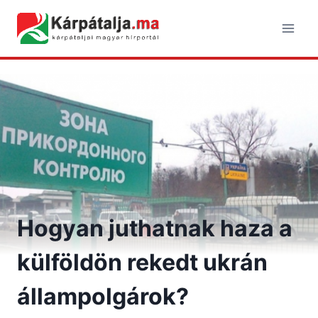
Skip
to
content
Hogyan juthatnak haza a
külföldön rekedt ukrán
állampolgárok?