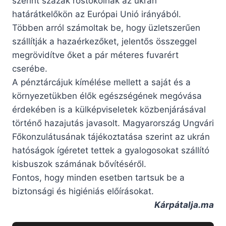
szerint százak rostokolnak az ukrán
határátkelőkön az Európai Unió irányából.
Többen arról számoltak be, hogy üzletszerűen
szállítják a hazaérkezőket, jelentős összeggel
megrövidítve őket a pár méteres fuvarért
cserébe.
A pénztárcájuk kímélése mellett a saját és a
környezetükben élők egészségének megóvása
érdekében is a külképviseletek közbenjárásával
történő hazajutás javasolt. Magyarország Ungvári
Főkonzulátusának tájékoztatása szerint az ukrán
hatóságok ígéretet tettek a gyalogosokat szállító
kisbuszok számának bővítéséről.
Fontos, hogy minden esetben tartsuk be a
biztonsági és higiéniás előírásokat.
Kárpátalja.ma