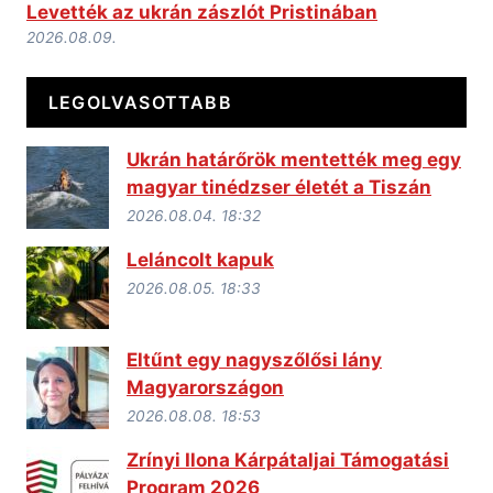
Levették az ukrán zászlót Pristinában
2026.08.09.
LEGOLVASOTTABB
Ukrán határőrök mentették meg egy
magyar tinédzser életét a Tiszán
2026.08.04. 18:32
Leláncolt kapuk
2026.08.05. 18:33
Eltűnt egy nagyszőlősi lány
Magyarországon
2026.08.08. 18:53
Zrínyi Ilona Kárpátaljai Támogatási
Program 2026