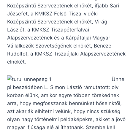
Középszintű Szervezetének elnökét, ifjabb Sari
Józsefet, a KMKSZ Felső-Tisza-vidéki
Középszintű Szervezetének elnökét, Virág
Lászlót, a KMKSZ Tiszapéterfalvai
Alapszervezetének és a Kárpátaljai Magyar
Vállalkozók Szövetségének elnökét, Bencze
Rudolfot, a KMKSZ Tiszaújlaki Alapszervezetének
elnökét.
Ünne
pi beszédében L. Simon László rámutatott: oly
korban élünk, amikor egyre többen törekednek
arra, hogy megfosszanak bennünket hőseinktől,
azt akarják elhitetni velünk, hogy nincs szükség
olyan nagy történelmi példaképekre, akiket a jövő
magyar ifjúsága elé állíthatnánk. Szembe kell