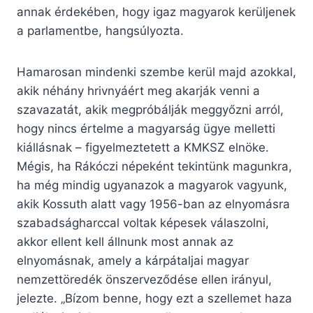
annak érdekében, hogy igaz magyarok kerüljenek
a parlamentbe, hangsúlyozta.
Hamarosan mindenki szembe kerül majd azokkal,
akik néhány hrivnyáért meg akarják venni a
szavazatát, akik megpróbálják meggyőzni arról,
hogy nincs értelme a magyarság ügye melletti
kiállásnak – figyelmeztetett a KMKSZ elnöke.
Mégis, ha Rákóczi népeként tekintünk magunkra,
ha még mindig ugyanazok a magyarok vagyunk,
akik Kossuth alatt vagy 1956-ban az elnyomásra
szabadságharccal voltak képesek válaszolni,
akkor ellent kell állnunk most annak az
elnyomásnak, amely a kárpátaljai magyar
nemzettöredék önszerveződése ellen irányul,
jelezte. „Bízom benne, hogy ezt a szellemet haza