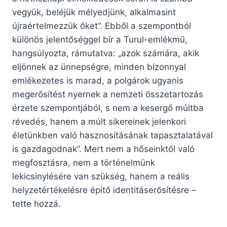
vegyük, beléjük mélyedjünk, alkalmasint
újraértelmezzük őket”. Ebből a szempontból
különös jelentőséggel bír a Turul-emlékmű,
hangsúlyozta, rámutatva: „azok számára, akik
eljönnek az ünnepségre, minden bizonnyal
emlékezetes is marad, a polgárok ugyanis
megerősítést nyernek a nemzeti összetartozás
érzete szempontjából, s nem a kesergő múltba
révedés, hanem a múlt sikereinek jelenkori
életünkben való hasznosításának tapasztalatával
is gazdagodnak”. Mert nem a hőseinktől való
megfosztásra, nem a történelmünk
lekicsinylésére van szükség, hanem a reális
helyzetértékelésre építő identitáserősítésre –
tette hozzá.