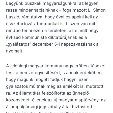
Legyünk büszkék magyarságunkra, az legyen
része mindennapjainknak – fogalmazott L. Simon
László, rámutatva, hogy óvni és ápolni kell az
összetartozás-tudatunkat is, hiszen van mit
rendbe tenni ezen a területen: az elmúlt négy
évtized kommunista diktatúrájának és a
„gyalázatos” december 5-i népszavazásnak a
nyomait.
A jelenlegi magyar kormány nagy erőfeszítéseket
tesz a nemzetegyesítésért, s annak érdekében,
hogy magunk mögött tudjuk hagyni ezen
gyalázatos múltnak még az emlékét is, mutatott
rá. Az államtitkár felszólította az ünneplő
közönséget, éljenek az új magyar alaptörvény, az
állampolgársági jogszabály által biztosított