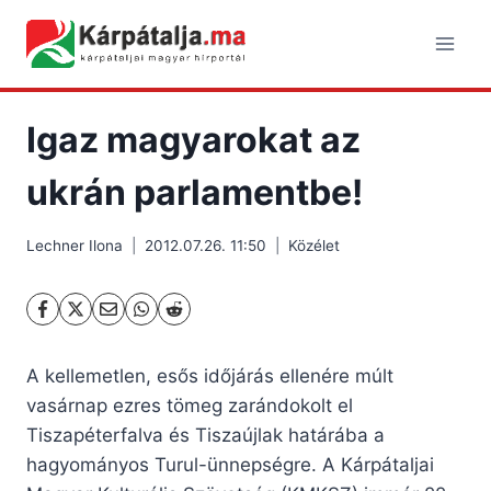
Skip
to
content
Igaz magyarokat az
ukrán parlamentbe!
Lechner Ilona
2012.07.26. 11:50
Közélet
A kellemetlen, esős időjárás ellenére múlt
vasárnap ezres tömeg zarándokolt el
Tiszapéterfalva és Tiszaújlak határába a
hagyományos Turul-ünnepségre. A Kárpátaljai