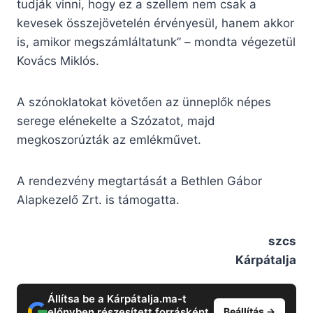
tudják vinni, hogy ez a szellem nem csak a
kevesek összejövetelén érvényesül, hanem akkor
is, amikor megszámláltatunk” – mondta végezetül
Kovács Miklós.
A szónoklatokat követően az ünneplők népes
serege elénekelte a Szózatot, majd
megkoszorúzták az emlékművet.
A rendezvény megtartását a Bethlen Gábor
Alapkezelő Zrt. is támogatta.
szcs
Kárpátalja
Állítsa be a Kárpátalja.ma-t
előnyben részesített forrásként
Beállítás →