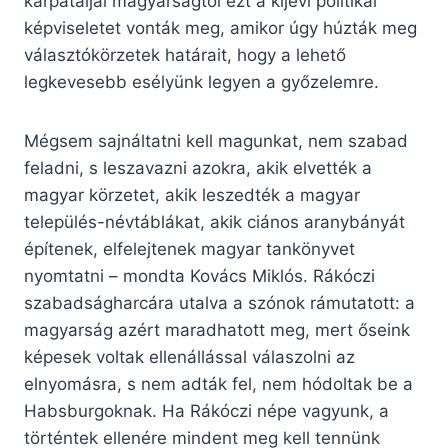
kárpátaljai magyarságtól ezt a kijevi politikai
képviseletet vonták meg, amikor úgy húzták meg
választókörzetek határait, hogy a lehető
legkevesebb esélyünk legyen a győzelemre.
Mégsem sajnáltatni kell magunkat, nem szabad
feladni, s leszavazni azokra, akik elvették a
magyar körzetet, akik leszedték a magyar
település-névtáblákat, akik ciános aranybányát
építenek, elfelejtenek magyar tankönyvet
nyomtatni – mondta Kovács Miklós. Rákóczi
szabadságharcára utalva a szónok rámutatott: a
magyarság azért maradhatott meg, mert őseink
képesek voltak ellenállással válaszolni az
elnyomásra, s nem adták fel, nem hódoltak be a
Habsburgoknak. Ha Rákóczi népe vagyunk, a
történtek ellenére mindent meg kell tennünk