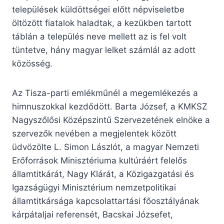
települések küldöttségei előtt népviseletbe
öltözött fiatalok haladtak, a kezükben tartott
táblán a település neve mellett az is fel volt
tüntetve, hány magyar lelket számlál az adott
közösség.
Az Tisza-parti emlékműnél a megemlékezés a
himnuszokkal kezdődött. Barta József, a KMKSZ
Nagyszőlősi Középszintű Szervezetének elnöke a
szervezők nevében a megjelentek között
üdvözölte L. Simon Lászlót, a magyar Nemzeti
Erőforrások Minisztériuma kultúráért felelős
államtitkárát, Nagy Klárát, a Közigazgatási és
Igazságügyi Minisztérium nemzetpolitikai
államtitkársága kapcsolattartási főosztályának
kárpátaljai referensét, Bacskai Józsefet,