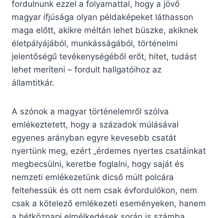
fordulnunk ezzel a folyamattal, hogy a jövő
magyar ifjúsága olyan példaképeket láthasson
maga előtt, akikre méltán lehet büszke, akiknek
életpályájából, munkásságából, történelmi
jelentőségű tevékenységéből erőt, hitet, tudást
lehet meríteni – fordult hallgatóihoz az
államtitkár.
A szónok a magyar történelemről szólva
emlékeztetett, hogy a századok múlásával
egyenes arányban egyre kevesebb csatát
nyertünk meg, ezért „érdemes nyertes csatáinkat
megbecsülni, keretbe foglalni, hogy saját és
nemzeti emlékezetünk dicső múlt polcára
feltehessük és ott nem csak évfordulókon, nem
csak a kötelező emlékezeti eseményeken, hanem
a hétköznapi elmélkedések során is számba