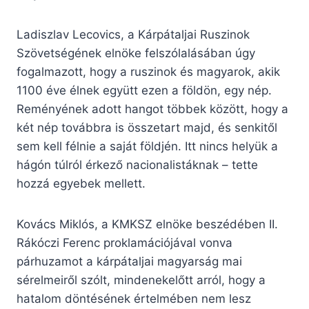
Ladiszlav Lecovics, a Kárpátaljai Ruszinok
Szövetségének elnöke felszólalásában úgy
fogalmazott, hogy a ruszinok és magyarok, akik
1100 éve élnek együtt ezen a földön, egy nép.
Reményének adott hangot többek között, hogy a
két nép továbbra is összetart majd, és senkitől
sem kell félnie a saját földjén. Itt nincs helyük a
hágón túlról érkező nacionalistáknak – tette
hozzá egyebek mellett.
Kovács Miklós, a KMKSZ elnöke beszédében II.
Rákóczi Ferenc proklamációjával vonva
párhuzamot a kárpátaljai magyarság mai
sérelmeiről szólt, mindenekelőtt arról, hogy a
hatalom döntésének értelmében nem lesz