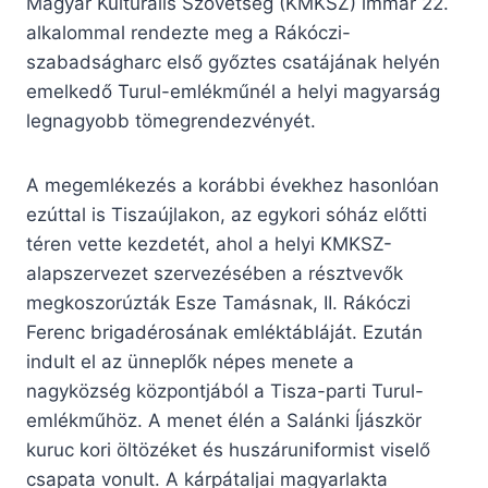
Magyar Kulturális Szövetség (KMKSZ) immár 22.
alkalommal rendezte meg a Rákóczi-
szabadságharc első győztes csatájának helyén
emelkedő Turul-emlékműnél a helyi magyarság
legnagyobb tömegrendezvényét.
A megemlékezés a korábbi évekhez hasonlóan
ezúttal is Tiszaújlakon, az egykori sóház előtti
téren vette kezdetét, ahol a helyi KMKSZ-
alapszervezet szervezésében a résztvevők
megkoszorúzták Esze Tamásnak, II. Rákóczi
Ferenc brigadérosának emléktábláját. Ezután
indult el az ünneplők népes menete a
nagyközség központjából a Tisza-parti Turul-
emlékműhöz. A menet élén a Salánki Íjászkör
kuruc kori öltözéket és huszáruniformist viselő
csapata vonult. A kárpátaljai magyarlakta