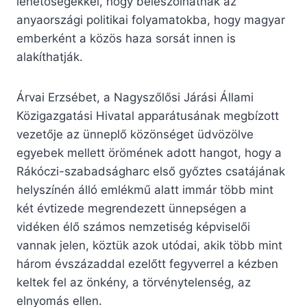
lehetőségekkel, hogy beleszólhatnak az
anyaországi politikai folyamatokba, hogy magyar
emberként a közös haza sorsát innen is
alakíthatják.
Árvai Erzsébet, a Nagy­sző­lősi Járási Állami
Közigazgatási Hivatal apparátusának megbízott
vezetője az ünneplő közönséget üdvözölve
egyebek mellett örömének adott hangot, hogy a
Rákóczi-szabadságharc első győztes csatájának
helyszínén álló emlékmű alatt immár több mint
két évtizede megrendezett ünnepségen a
vidéken élő számos nemzetiség képviselői
vannak jelen, köztük azok utódai, akik több mint
három évszázaddal ezelőtt fegyverrel a kézben
keltek fel az önkény, a törvénytelenség, az
elnyomás ellen.