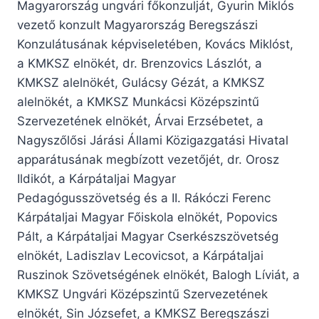
Magyarország ungvári főkonzulját, Gyurin Miklós
vezető konzult Magyarország Beregszászi
Konzulátusának képviseletében, Kovács Miklóst,
a KMKSZ elnökét, dr. Brenzovics Lászlót, a
KMKSZ alelnökét, Gulácsy Gézát, a KMKSZ
alelnökét, a KMKSZ Munkácsi Középszintű
Szervezetének elnökét, Árvai Erzsébetet, a
Nagyszőlősi Járási Állami Közigazgatási Hivatal
apparátusának megbízott vezetőjét, dr. Orosz
Ildikót, a Kárpátaljai Magyar
Pedagógusszövetség és a II. Rákóczi Ferenc
Kárpátaljai Magyar Főiskola elnökét, Popovics
Pált, a Kárpátaljai Magyar Cserkészszövetség
elnökét, Ladiszlav Lecovicsot, a Kárpátaljai
Ruszinok Szövetségének elnökét, Balogh Líviát, a
KMKSZ Ungvári Középszintű Szervezetének
elnökét, Sin Józsefet, a KMKSZ Beregszászi