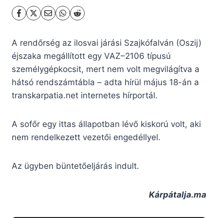
A rendőrség az ilosvai járási Szajkófalván (Oszij)
éjszaka megállított egy VAZ–2106 típusú
személygépkocsit, mert nem volt megvilágítva a
hátsó rendszámtábla – adta hírül május 18-án a
transkarpatia.net internetes hírportál.
A sofőr egy ittas állapotban lévő kiskorú volt, aki
nem rendelkezett vezetői engedéllyel.
Az ügyben büntetőeljárás indult.
Kárpátalja.ma