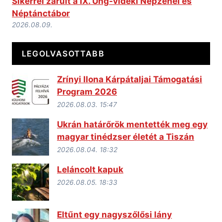
Sikerrel zárult a IX. Ung-vidéki Népzenei és
Néptánctábor
2026.08.09.
LEGOLVASOTTABB
Zrínyi Ilona Kárpátaljai Támogatási
Program 2026
2026.08.03. 15:47
Ukrán határőrök mentették meg egy
magyar tinédzser életét a Tiszán
2026.08.04. 18:32
Leláncolt kapuk
2026.08.05. 18:33
Eltűnt egy nagyszőlősi lány