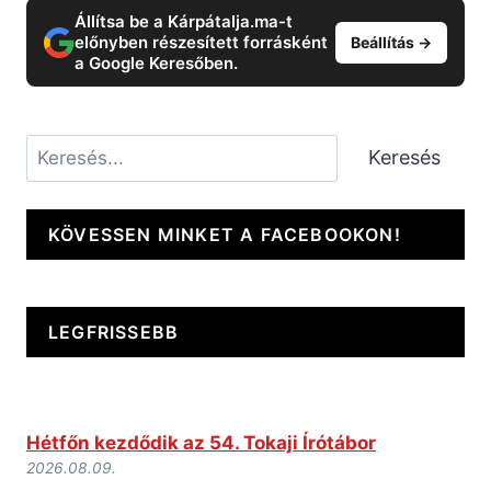
Állítsa be a Kárpátalja.ma-t
előnyben részesített forrásként
Beállítás →
a Google Keresőben.
Keresés
Keresés
KÖVESSEN MINKET A FACEBOOKON!
LEGFRISSEBB
Hétfőn kezdődik az 54. Tokaji Írótábor
2026.08.09.