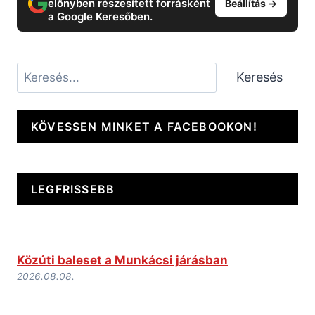
előnyben részesített forrásként
Beállítás →
a Google Keresőben.
Keresés
Keresés
KÖVESSEN MINKET A FACEBOOKON!
LEGFRISSEBB
Közúti baleset a Munkácsi járásban
2026.08.08.