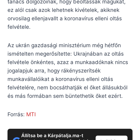
tanács dolgozóinak, hogy beoltassák magukat,
ez alól csak azok lehetnek kivételek, akiknek
orvosilag ellenjavallt a koronavírus elleni oltás
felvétele.
Az ukrán gazdasági minisztérium még hétfőn
ismételten megerősítette: Ukrajnában az oltás
felvétele önkéntes, azaz a munkaadóknak nincs
jogalapjuk arra, hogy rákényszerítsék
munkavállalóikat a koronavírus elleni oltás
felvételére, nem bocsáthatják el őket állásukból
és más formában sem büntethetik őket ezért.
Forrás:
MTI
Állítsa be a Kárpátalja.ma-t