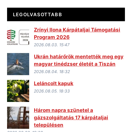
LEGOLVASOTTABB
Zrínyi Ilona Kárpátaljai Támogatási
Program 2026
2026.08.03. 15:47
Ukrán határőrök mentették meg egy
magyar tinédzser életét a Tiszán
2026.08.04. 18:32
Leláncolt kapuk
2026.08.05. 18:33
Három napra szünetel a
gázszolgáltatás 17 kárpátaljai
településen