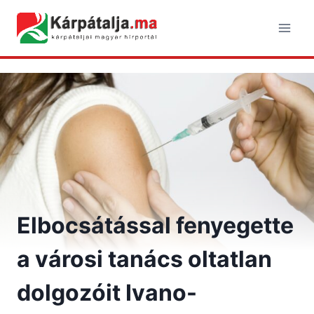
Skip
to
content
Elbocsátással fenyegette
a városi tanács oltatlan
dolgozóit Ivano-