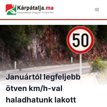
Skip
to
content
Januártól legfeljebb
ötven km/h-val
haladhatunk lakott