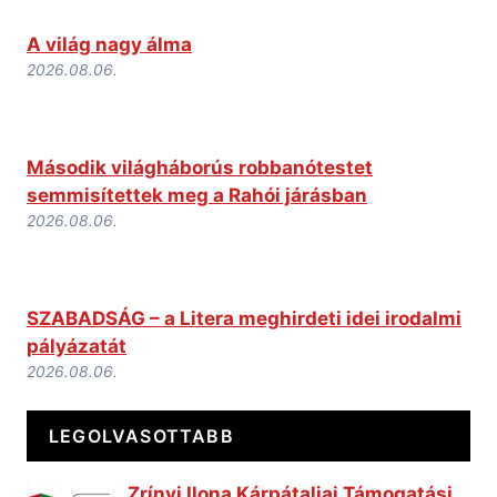
A világ nagy álma
2026.08.06.
Második világháborús robbanótestet
semmisítettek meg a Rahói járásban
2026.08.06.
SZABADSÁG – a Litera meghirdeti idei irodalmi
pályázatát
2026.08.06.
LEGOLVASOTTABB
Zrínyi Ilona Kárpátaljai Támogatási