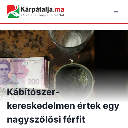
Skip
to
content
Kábítószer-
kereskedelmen értek egy
nagyszőlősi férfit