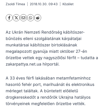
Zsoldi Tímea
2018.10.30. 09:43
Közélet
Az Ukrán Nemzeti Rendőrség kábítószer-
bűnözés elleni szolgálatának kárpátaljai
munkatársai kábítószer birtoklásának
megalapozott gyanúja miatt október 27-én
őrizetbe vettek egy nagyszőlősi férfit – tudatta a
zakarpattya.net.ua hírportál.
A 33 éves férfi lakásában metamfetaminhoz
hasonló fehér port, marihuánát és elektronikus
mérleget találtak. A büntetett előéletű
drogkereskedőt a rendőrök Ukrajna hatályos
törvényeinek megfelelően őrizetbe vették.