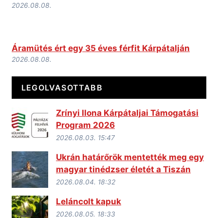
2026.08.08.
Áramütés ért egy 35 éves férfit Kárpátalján
2026.08.08.
LEGOLVASOTTABB
Zrínyi Ilona Kárpátaljai Támogatási
Program 2026
2026.08.03. 15:47
Ukrán határőrök mentették meg egy
magyar tinédzser életét a Tiszán
2026.08.04. 18:32
Leláncolt kapuk
2026.08.05. 18:33