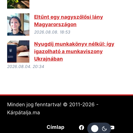
Eltűnt egy nagyszőlősi lány
Magyarországon
2026.08.08. 18:53
Nyugdíj munkakönyv nélkül: így
igazolható a munkaviszony
Ukrajnában
2026.08.04. 20:34
Minden jog fenntartva! © 2011-2026 -
Kárpátalja.ma
Címlap