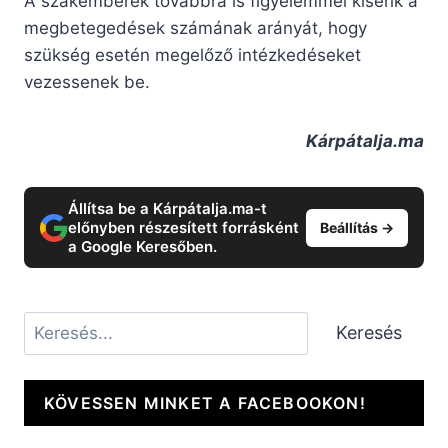
A szakemberek továbbra is figyelemmel kísérik a
megbetegedések számának arányát, hogy
szükség esetén megelőző intézkedéseket
vezessenek be.
Kárpátalja.ma
Állítsa be a Kárpátalja.ma-t
előnyben részesített forrásként
Beállítás →
a Google Keresőben.
Keresés
Keresés
KÖVESSEN MINKET A FACEBOOKON!