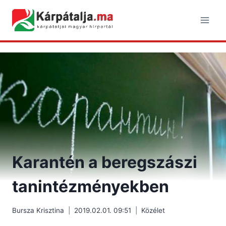
Skip
to
content
Karantén a beregszászi
tanintézményekben
Bursza Krisztina
2019.02.01. 09:51
Közélet