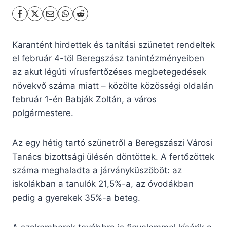
Karantént hirdettek és tanítási szünetet rendeltek
el február 4-től Beregszász tanintézményeiben
az akut légúti vírusfertőzéses megbetegedések
növekvő száma miatt – közölte közösségi oldalán
február 1-én Babják Zoltán, a város
polgármestere.
Az egy hétig tartó szünetről a Beregszászi Városi
Tanács bizottsági ülésén döntöttek. A fertőzöttek
száma meghaladta a járványküszöböt: az
iskolákban a tanulók 21,5%-a, az óvodákban
pedig a gyerekek 35%-a beteg.