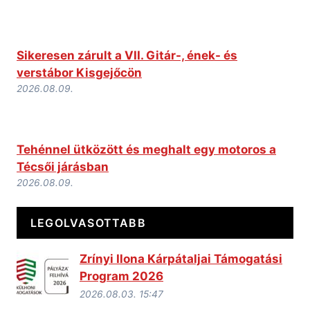
Sikeresen zárult a VII. Gitár-, ének- és
verstábor Kisgejőcön
2026.08.09.
Tehénnel ütközött és meghalt egy motoros a
Técsői járásban
2026.08.09.
LEGOLVASOTTABB
Zrínyi Ilona Kárpátaljai Támogatási
Program 2026
2026.08.03. 15:47