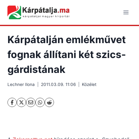
Skip
to
content
Kárpátalján emlékművet
fognak állítani két szics-
gárdistának
Lechner Ilona
2011.03.09. 11:06
Közélet