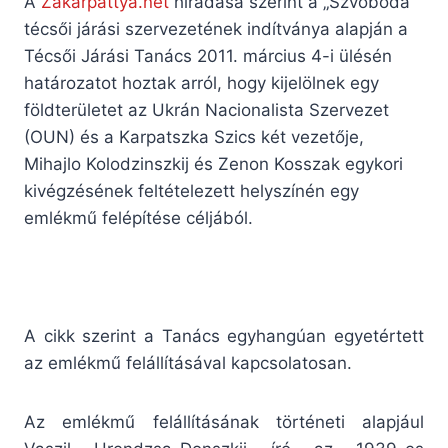
A
Zakarpattya.net
híradása szerint a „Szvoboda”
técsői járási szervezetének indítványa alapján a
Técsői Járási Tanács 2011. március 4-i ülésén
határozatot hoztak arról, hogy kijelölnek egy
földterületet az Ukrán Nacionalista Szervezet
(OUN) és a Karpatszka Szics két vezetője,
Mihajlo Kolodzinszkij és Zenon Kosszak egykori
kivégzésének feltételezett helyszínén egy
emlékmű felépítése céljából.
A cikk szerint a Tanács egyhangúan egyetértett
az emlékmű felállításával kapcsolatosan.
Az emlékmű felállításának történeti alapjául