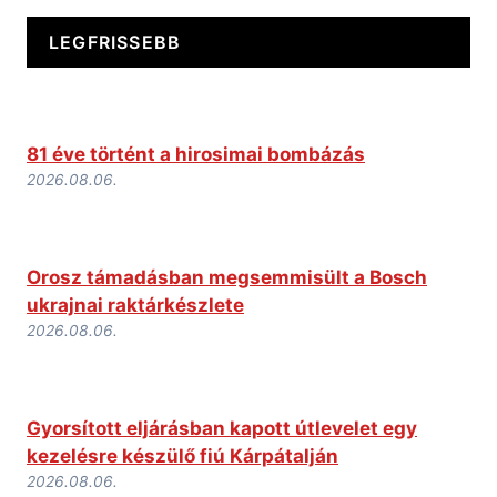
LEGFRISSEBB
81 éve történt a hirosimai bombázás
2026.08.06.
Orosz támadásban megsemmisült a Bosch
ukrajnai raktárkészlete
2026.08.06.
Gyorsított eljárásban kapott útlevelet egy
kezelésre készülő fiú Kárpátalján
2026.08.06.