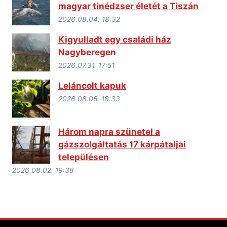
magyar tinédzser életét a Tiszán
2026.08.04. 18:32
Kigyulladt egy családi ház
Nagyberegen
2026.07.31. 17:51
Leláncolt kapuk
2026.08.05. 18:33
Három napra szünetel a
gázszolgáltatás 17 kárpátaljai
településen
2026.08.02. 19:38