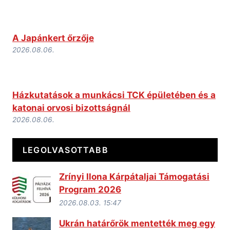
A Japánkert őrzője
2026.08.06.
Házkutatások a munkácsi TCK épületében és a
katonai orvosi bizottságnál
2026.08.06.
LEGOLVASOTTABB
Zrínyi Ilona Kárpátaljai Támogatási
Program 2026
2026.08.03. 15:47
Ukrán határőrök mentették meg egy