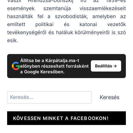
Vaszil Hrendzsa-Donszkij író az 1939-es
események szemtanúja visszaemlékezéseit
használták fel a szvobodisták, amelyben az
említett politikai és katonai vezetők
tevékenységéről és haláluk körülményeiről is szó
esik.
Állítsa be a Kárpátalja.ma-t
előnyben részesített forrásként
Beállítás →
a Google Keresőben.
Keresés
Keresés
KÖVESSEN MINKET A FACEBOOKON!