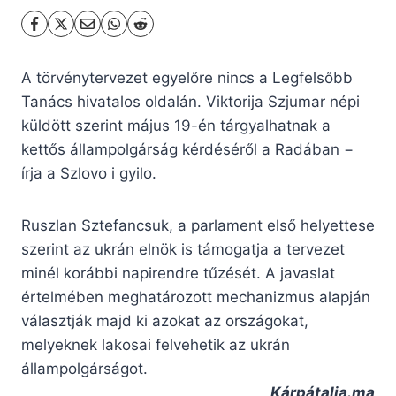
A törvénytervezet egyelőre nincs a Legfelsőbb
Tanács hivatalos oldalán. Viktorija Szjumar népi
küldött szerint május 19-én tárgyalhatnak a
kettős állampolgárság kérdéséről a Radában −
írja a Szlovo i gyilo.
Ruszlan Sztefancsuk, a parlament első helyettese
szerint az ukrán elnök is támogatja a tervezet
minél korábbi napirendre tűzését. A javaslat
értelmében meghatározott mechanizmus alapján
választják majd ki azokat az országokat,
melyeknek lakosai felvehetik az ukrán
állampolgárságot.
Kárpátalja.ma