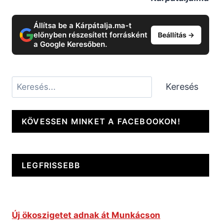
Állítsa be a Kárpátalja.ma-t
előnyben részesített forrásként
Beállítás →
a Google Keresőben.
Keresés
Keresés
KÖVESSEN MINKET A FACEBOOKON!
LEGFRISSEBB
Új ökoszigetet adnak át Munkácson