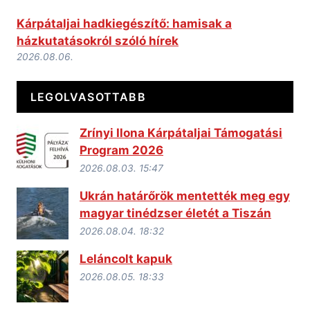
Kárpátaljai hadkiegészítő: hamisak a
házkutatásokról szóló hírek
2026.08.06.
LEGOLVASOTTABB
Zrínyi Ilona Kárpátaljai Támogatási
Program 2026
2026.08.03. 15:47
Ukrán határőrök mentették meg egy
magyar tinédzser életét a Tiszán
2026.08.04. 18:32
Leláncolt kapuk
2026.08.05. 18:33