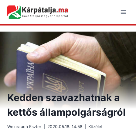
Skip
to
content
Kedden szavazhatnak a
kettős állampolgárságról
Weinrauch Eszter
2020.05.18. 14:58
Közélet