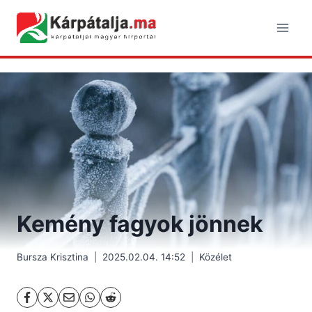
Skip
to
content
Kemény fagyok jönnek
Bursza Krisztina
2025.02.04. 14:52
Közélet