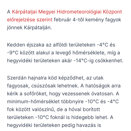
A
Kárpátaljai Megyei Hidrometeorológiai Központ
előrejelzése szerint
február 4-től kemény fagyok
jönnek Kárpátalján.
Kedden éjszaka az alföldi területeken -4°C és
-9°C között alakul a levegő hőmérséklete, míg a
hegyvidéki területeken akár -14°C-ig csökkenhet.
Szerdán hajnalra köd képződhet, az utak
fagyosak, csúszósak lehetnek. A hatóságok arra
kérik a sofőröket, hogy vezessenek óvatosan. A
minimum-hőmérséklet többnyire -10°C és -4°C
fok között valószínű, de a hóval borított
területeken -10°C foknál is hidegebb lehet. A
hegyvidéki területeken pedig havazás is