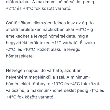
előfordulhat. A maximum-hőmérséklet pedig
+2°C és +4°C fok között várható.
Csütörtökön jellemzően felhős lesz az ég. Az
alföldi területeken napközben akár +6°C –ig
emelkedhet a levegő hőmérséklete, míg a
hegyvidéki területeken +1°C várható. Éjszaka
-2°C és -10°C között alakul a levegő
hőmérséklete.
Hétvégén napos idő várható, azonban
helyenként megélénkül a szél. A minimum-
hőmérséklet többnyire -10°C és -4°C fok között
valószínű, a maximum-hőmérséklet pedig -1°C és
+4°C fok között várható.