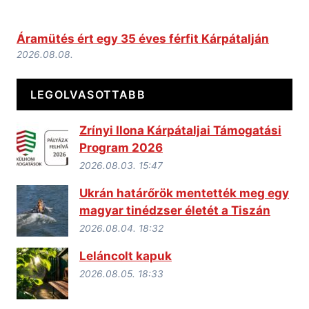
Áramütés ért egy 35 éves férfit Kárpátalján
2026.08.08.
LEGOLVASOTTABB
Zrínyi Ilona Kárpátaljai Támogatási
Program 2026
2026.08.03. 15:47
Ukrán határőrök mentették meg egy
magyar tinédzser életét a Tiszán
2026.08.04. 18:32
Leláncolt kapuk
2026.08.05. 18:33