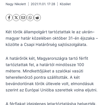
Nagy Nikolett
2021.11.01. 17:28
Közélet
Két török állampolgárt tartóztattak le az ukrán–
magyar határ közelében október 31-én éjszaka –
közölte a Csapi Határőrség sajtószolgálata.
A határőrök két, Magyarországra tartó férfit
tartóztattak fel, a határtól mindössze 100
méterre. Mindkettőjüket a szalókai vasúti
teherellenőrző pontra szállították. A két
bevándorlónak török útlevele volt, elmondásuk
szerint az Európai Unióba szerettek volna eljutni.
A férfiakat ideiglenes letartóztatásba helyezték.