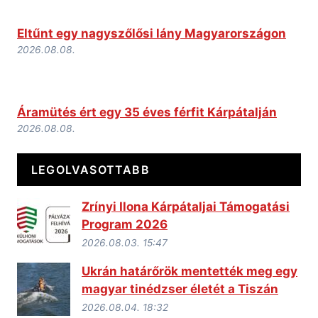
Eltűnt egy nagyszőlősi lány Magyarországon
2026.08.08.
Áramütés ért egy 35 éves férfit Kárpátalján
2026.08.08.
LEGOLVASOTTABB
Zrínyi Ilona Kárpátaljai Támogatási
Program 2026
2026.08.03. 15:47
Ukrán határőrök mentették meg egy
magyar tinédzser életét a Tiszán
2026.08.04. 18:32