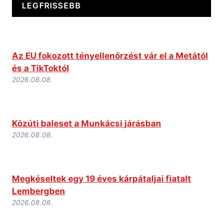
LEGFRISSEBB
Az EU fokozott tényellenőrzést vár el a Metától
és a TikToktól
2026.08.08.
Közúti baleset a Munkácsi járásban
2026.08.08.
Megkéseltek egy 19 éves kárpátaljai fiatalt
Lembergben
2026.08.08.