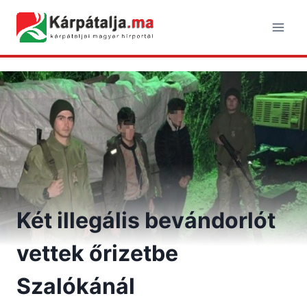
Skip
to
content
Két illegális bevándorlót
vettek őrizetbe
Szalókánál