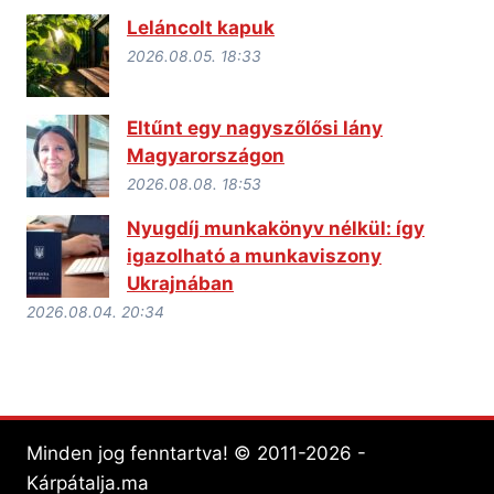
Leláncolt kapuk
2026.08.05. 18:33
Eltűnt egy nagyszőlősi lány
Magyarországon
2026.08.08. 18:53
Nyugdíj munkakönyv nélkül: így
igazolható a munkaviszony
Ukrajnában
2026.08.04. 20:34
Minden jog fenntartva! © 2011-2026 -
Kárpátalja.ma