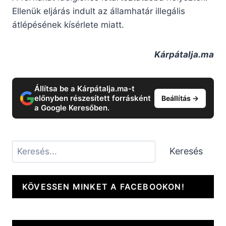
Ellenük eljárás indult az államhatár illegális
átlépésének kísérlete miatt.
Kárpátalja.ma
Állítsa be a Kárpátalja.ma-t
előnyben részesített forrásként
Beállítás →
a Google Keresőben.
Keresés
Keresés
KÖVESSEN MINKET A FACEBOOKON!