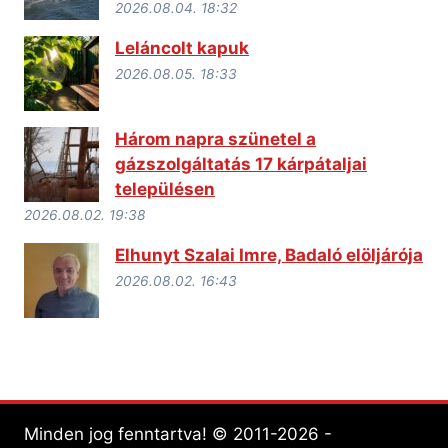
2026.08.04. 18:32
Leláncolt kapuk
2026.08.05. 18:33
Három napra szünetel a
gázszolgáltatás 17 kárpátaljai
településen
2026.08.02. 19:38
Elhunyt Szalai Imre, Badaló elöljárója
2026.08.02. 16:43
Minden jog fenntartva! © 2011-2026 -