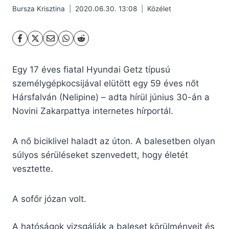
Bursza Krisztina
2020.06.30. 13:08
Közélet
Egy 17 éves fiatal Hyundai Getz típusú
személygépkocsijával elütött egy 59 éves nőt
Hársfalván (Nelipine) – adta hírül június 30-án a
Novini Zakarpattya internetes hírportál.
A nő biciklivel haladt az úton. A balesetben olyan
súlyos sérüléseket szenvedett, hogy életét
vesztette.
A sofőr józan volt.
A hatóságok vizsgálják a baleset körülményeit és