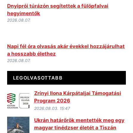
Dnyiprói túrázón segítettek a fülöpfalvai
hegyimentők
2026.08.07.
Napi fél óra olvasás akár évekkel hozzájárulhat
a hosszabb élethez
2026.08.07.
LEGOLVASOTTABB
Zrínyi Ilona Kárpátaljai Támogatási
Program 2026
2026.08.03. 15:47
Ukrán határőrök mentették meg egy
magyar tinédzser életét a Tiszán