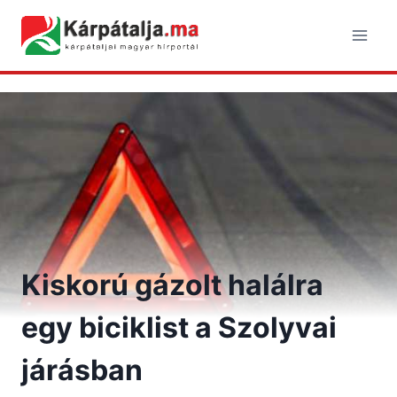
Skip
to
content
Kiskorú gázolt halálra
egy biciklist a Szolyvai
járásban