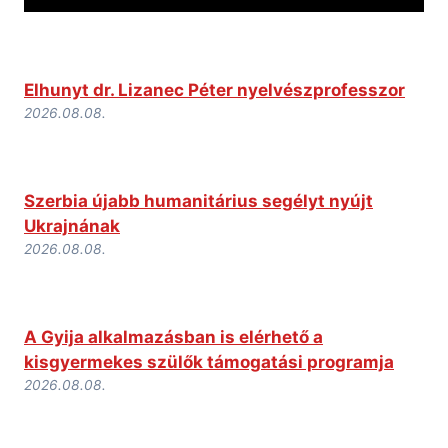
Elhunyt dr. Lizanec Péter nyelvészprofesszor
2026.08.08.
Szerbia újabb humanitárius segélyt nyújt
Ukrajnának
2026.08.08.
A Gyija alkalmazásban is elérhető a
kisgyermekes szülők támogatási programja
2026.08.08.