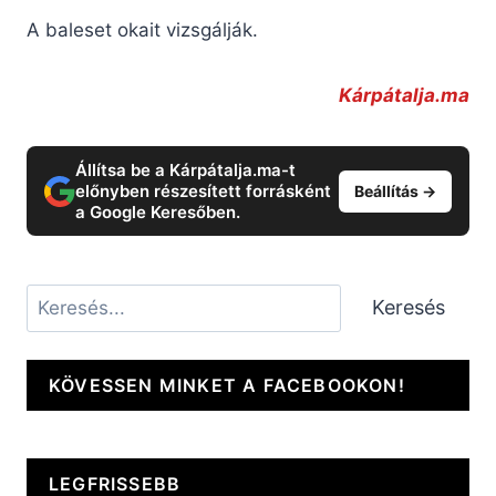
A baleset okait vizsgálják.
Kárpátalja.ma
Állítsa be a Kárpátalja.ma-t
előnyben részesített forrásként
Beállítás →
a Google Keresőben.
Keresés
Keresés
KÖVESSEN MINKET A FACEBOOKON!
LEGFRISSEBB