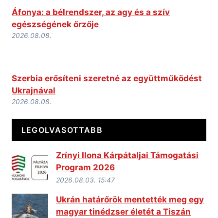
Áfonya: a bélrendszer, az agy és a szív
egészségének őrzője
2026.08.08.
Szerbia erősíteni szeretné az együttműködést
Ukrajnával
2026.08.08.
LEGOLVASOTTABB
Zrínyi Ilona Kárpátaljai Támogatási
Program 2026
2026.08.03. 15:47
Ukrán határőrök mentették meg egy
magyar tinédzser életét a Tiszán