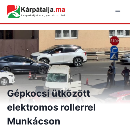
Skip
to
content
Gépkocsi ütközött
elektromos rollerrel
Munkácson