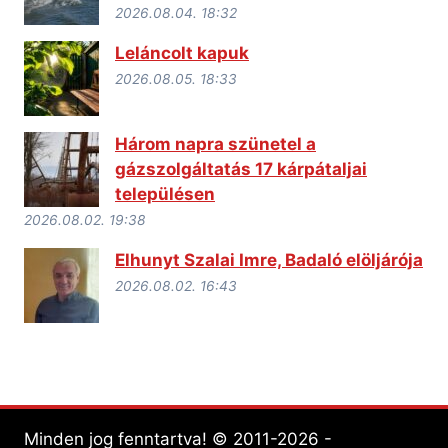
2026.08.04. 18:32
Leláncolt kapuk
2026.08.05. 18:33
Három napra szünetel a
gázszolgáltatás 17 kárpátaljai
településen
2026.08.02. 19:38
Elhunyt Szalai Imre, Badaló elöljárója
2026.08.02. 16:43
Minden jog fenntartva! © 2011-2026 -