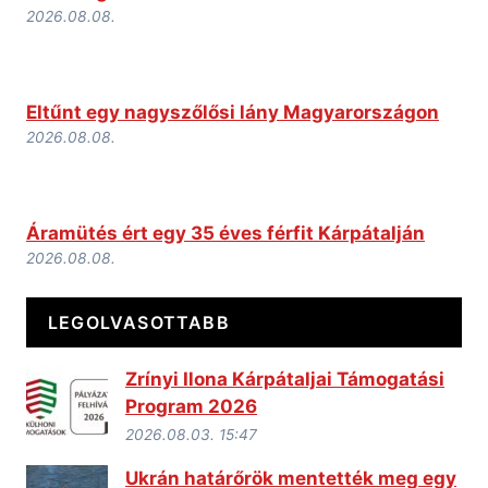
2026.08.08.
Eltűnt egy nagyszőlősi lány Magyarországon
2026.08.08.
Áramütés ért egy 35 éves férfit Kárpátalján
2026.08.08.
LEGOLVASOTTABB
Zrínyi Ilona Kárpátaljai Támogatási
Program 2026
2026.08.03. 15:47
Ukrán határőrök mentették meg egy