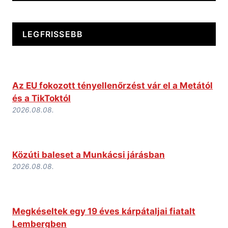
LEGFRISSEBB
Az EU fokozott tényellenőrzést vár el a Metától
és a TikToktól
2026.08.08.
Közúti baleset a Munkácsi járásban
2026.08.08.
Megkéseltek egy 19 éves kárpátaljai fiatalt
Lembergben