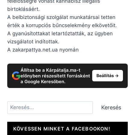
felelősségre vonást kannabisz illegális
birtoklásáért.
A belbiztonsági szolgálat munkatársai tetten
érték a korrupciós bűncselekmény elkövetőit.
A gyanúsítottakat letartóztatták, az ügyben
vizsgálatot indítottak.
A zakarpattya.net.ua nyomán
Állítsa be a Kárpátalja.ma-t
előnyben részesített forrásként
Beállítás →
a Google Keresőben.
Keresés
Keresés
KÖVESSEN MINKET A FACEBOOKON!