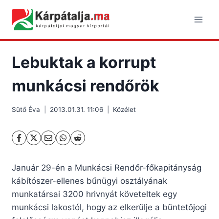
Skip
to
content
Lebuktak a korrupt
munkácsi rendőrök
Sütő Éva
2013.01.31. 11:06
Közélet
Január 29-én a Munkácsi Rendőr-főkapitányság
kábítószer-ellenes bűnügyi osztályának
munkatársai 3200 hrivnyát követeltek egy
munkácsi lakostól, hogy az elkerülje a büntetőjogi