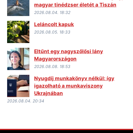
magyar tinédzser életét a Tiszán
2026.08.04. 18:32
Leláncolt kapuk
2026.08.05. 18:33
Eltűnt egy nagyszőlősi lány
Magyarországon
2026.08.08. 18:53
Nyugdíj munkakönyv nélkül: így
igazolható a munkaviszony
Ukrajnában
2026.08.04. 20:34