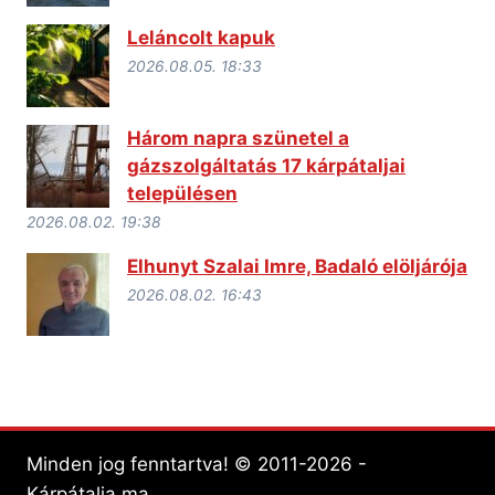
Leláncolt kapuk
2026.08.05. 18:33
Három napra szünetel a
gázszolgáltatás 17 kárpátaljai
településen
2026.08.02. 19:38
Elhunyt Szalai Imre, Badaló elöljárója
2026.08.02. 16:43
Minden jog fenntartva! © 2011-2026 -
Kárpátalja.ma