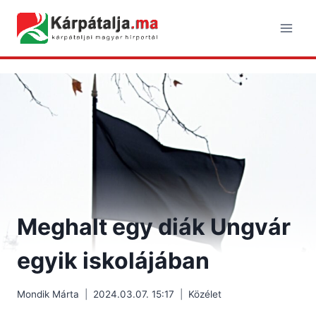
Skip
to
content
Meghalt egy diák Ungvár
egyik iskolájában
Mondik Márta
2024.03.07. 15:17
Közélet