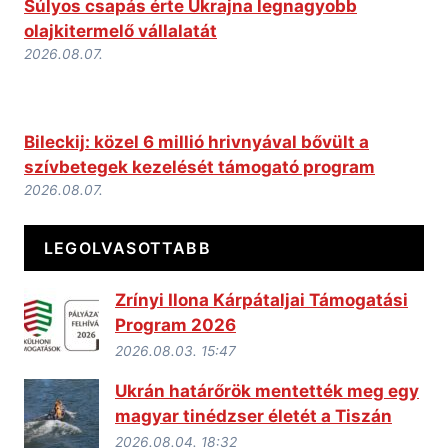
Súlyos csapás érte Ukrajna legnagyobb
olajkitermelő vállalatát
2026.08.07.
Bileckij: közel 6 millió hrivnyával bővült a
szívbetegek kezelését támogató program
2026.08.07.
LEGOLVASOTTABB
Zrínyi Ilona Kárpátaljai Támogatási
Program 2026
2026.08.03. 15:47
Ukrán határőrök mentették meg egy
magyar tinédzser életét a Tiszán
2026.08.04. 18:32