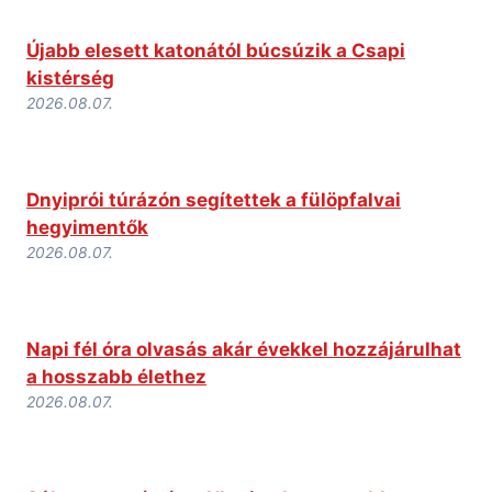
Újabb elesett katonától búcsúzik a Csapi
kistérség
2026.08.07.
Dnyiprói túrázón segítettek a fülöpfalvai
hegyimentők
2026.08.07.
Napi fél óra olvasás akár évekkel hozzájárulhat
a hosszabb élethez
2026.08.07.