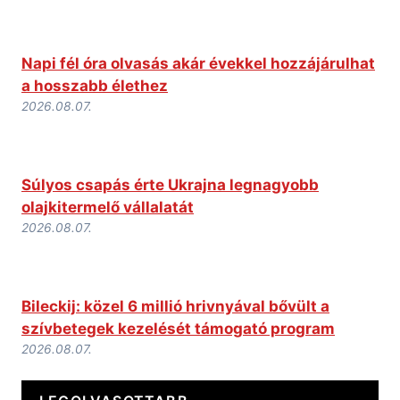
Napi fél óra olvasás akár évekkel hozzájárulhat
a hosszabb élethez
2026.08.07.
Súlyos csapás érte Ukrajna legnagyobb
olajkitermelő vállalatát
2026.08.07.
Bileckij: közel 6 millió hrivnyával bővült a
szívbetegek kezelését támogató program
2026.08.07.