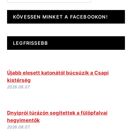
KÖVESSEN MINKET A FACEBOOKON!
LEGFRISSEBB
Újabb elesett katonától búcsúzik a Csapi
kistérség
2026.08.07.
Dnyiprói túrázón segítettek a fülöpfalvai
hegyimentők
2026.08.07.