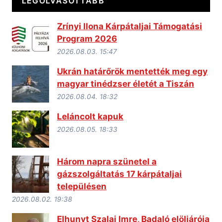
LEGOLVASOTTABB
Zrínyi Ilona Kárpátaljai Támogatási
Program 2026
2026.08.03. 15:47
Ukrán határőrök mentették meg egy
magyar tinédzser életét a Tiszán
2026.08.04. 18:32
Leláncolt kapuk
2026.08.05. 18:33
Három napra szünetel a
gázszolgáltatás 17 kárpátaljai
településen
2026.08.02. 19:38
Elhunyt Szalai Imre, Badaló elöljárója