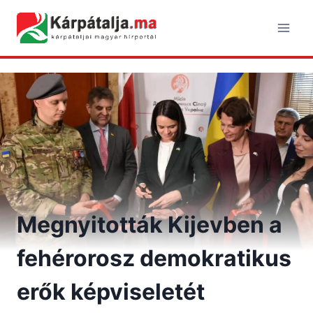
Skip
to
content
Megnyitották Kijevben a
fehérorosz demokratikus
erők képviseletét