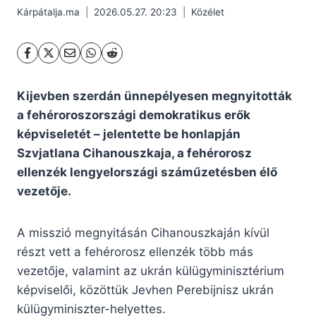
Kárpátalja.ma
2026.05.27. 20:23
Közélet
Kijevben szerdán ünnepélyesen megnyitották
a fehéroroszországi demokratikus erők
képviseletét – jelentette be honlapján
Szvjatlana Cihanouszkaja, a fehérorosz
ellenzék lengyelországi száműzetésben élő
vezetője.
A misszió megnyitásán Cihanouszkaján kívül
részt vett a fehérorosz ellenzék több más
vezetője, valamint az ukrán külügyminisztérium
képviselői, közöttük Jevhen Perebijnisz ukrán
külügyminiszter-helyettes.