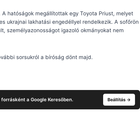
 A hatóságok megállítottak egy Toyota Priust, melyet
nes ukrajnai lakhatási engedéllyel rendelkezik. A sofőrön
 ült, személyazonosságot igazoló okmányokat nem
ovábbi sorsukról a bíróság dönt majd.
t forrásként a Google Keresőben.
Beállítás →