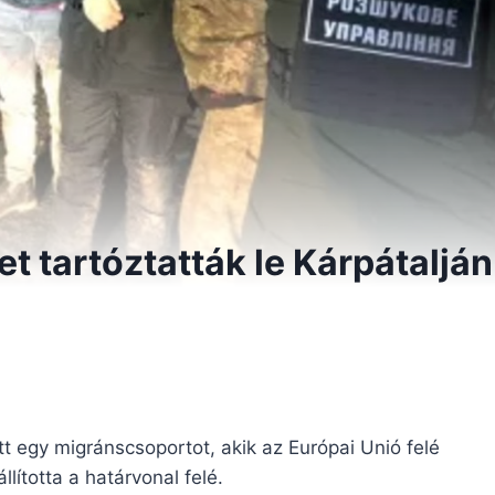
t tartóztatták le Kárpátalján
t egy migránscsoportot, akik az Európai Unió felé
llította a határvonal felé.