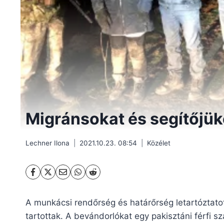
Migránsokat és segítőjüke
Lechner Ilona
2021.10.23. 08:54
Közélet
A munkácsi rendőrség és határőrség letartóztatot
tartottak. A bevándorlókat egy pakisztáni férfi szá