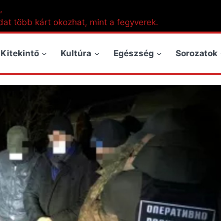
,
dat több kárt okozhat, mint a fegyverek.
Kitekintő
Kultúra
Egészség
Sorozatok