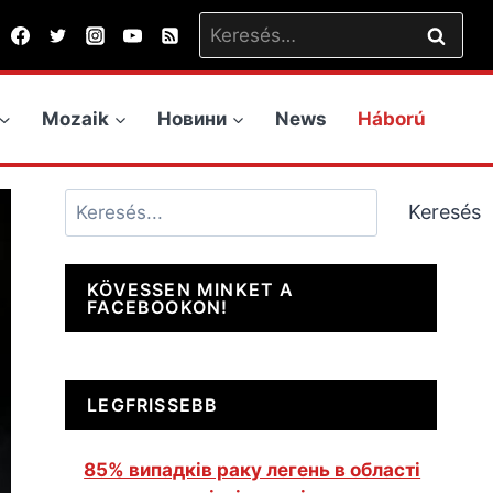
Keresés:
Mozaik
Новини
News
Háború
Keresés
Keresés
KÖVESSEN MINKET A
FACEBOOKON!
LEGFRISSEBB
85% випадків раку легень в області