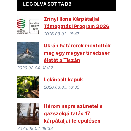
LEGOLVASOTTABB
Zrínyi Ilona Kárpátaljai
Támogatási Program 2026
2026.08.03. 15:47
Ukrán határőrök mentették
meg egy magyar tinédzser
életét a Tiszán
2026.08.04. 18:32
Leláncolt kapuk
2026.08.05. 18:33
Három napra szünetel a
gázszolgáltatás 17
kárpátaljai településen
2026.08.02. 19:38