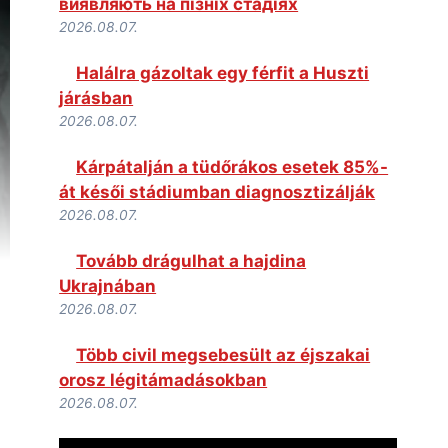
виявляють на пізніх стадіях
2026.08.07.
Halálra gázoltak egy férfit a Huszti
járásban
2026.08.07.
Kárpátalján a tüdőrákos esetek 85%-
át késői stádiumban diagnosztizálják
2026.08.07.
Tovább drágulhat a hajdina
Ukrajnában
2026.08.07.
Több civil megsebesült az éjszakai
orosz légitámadásokban
2026.08.07.