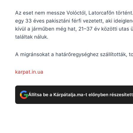
Az eset nem messze Volóctól, Latorcafőn történt.
egy 33 éves pakisztáni férfi vezetett, aki ideigle
kívül a járműben még hat, 21–37 év közötti utas
találtak náluk.
A migránsokat a határőregységhez szállították, t
karpat.in.ua
Állítsa be a Kárpátalja.ma-t előnyben részesítet